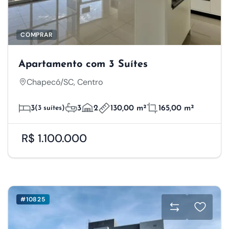
Salvar Preferências
Aceitar Todos
COMPRAR
Apartamento com 3 Suítes
Chapecó/SC, Centro
3
(3 suítes)
3
2
130,00 m²
165,00 m²
R$ 1.100.000
#10825