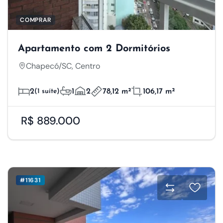
COMPRAR
Apartamento com 2 Dormitórios
Chapecó/SC, Centro
2
(1 suíte)
1
2
78,12 m²
106,17 m²
R$ 889.000
#11631