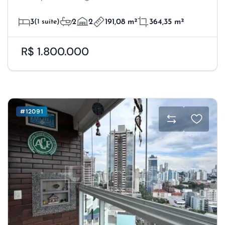
3
(1 suíte)
2
2
191,08 m²
364,35 m²
R$ 1.800.000
#12091