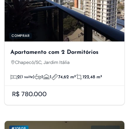
COMPRAR
Apartamento com 2 Dormitórios
Chapecó/SC, Jardim Itália
2
(1 suíte)
1
1
74,62 m²
122,48 m²
R$ 780.000
#10808