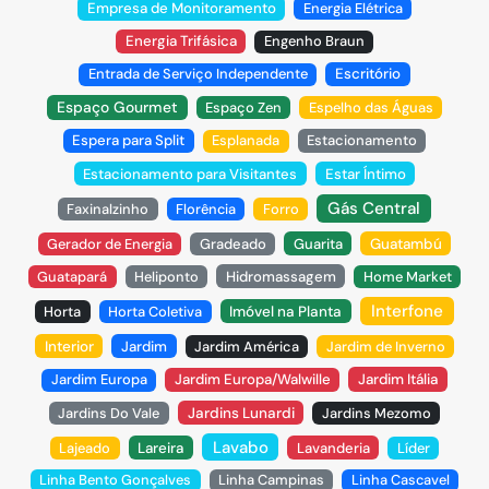
Empresa de Monitoramento
Energia Elétrica
Energia Trifásica
Engenho Braun
Entrada de Serviço Independente
Escritório
Espaço Gourmet
Espaço Zen
Espelho das Águas
Espera para Split
Esplanada
Estacionamento
Estacionamento para Visitantes
Estar Íntimo
Gás Central
Faxinalzinho
Florência
Forro
Gerador de Energia
Gradeado
Guarita
Guatambú
Guatapará
Heliponto
Hidromassagem
Home Market
Interfone
Horta
Horta Coletiva
Imóvel na Planta
Interior
Jardim
Jardim América
Jardim de Inverno
Jardim Europa
Jardim Europa/Walwille
Jardim Itália
Jardins Do Vale
Jardins Lunardi
Jardins Mezomo
Lavabo
Lajeado
Lareira
Lavanderia
Líder
Linha Bento Gonçalves
Linha Campinas
Linha Cascavel