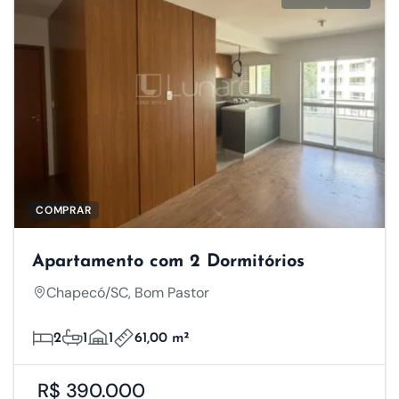
COMPRAR
Apartamento com 2 Dormitórios
Chapecó/SC, Bom Pastor
Respeitamos a sua
2
1
1
61,00 m²
privacidade
R$ 390.000