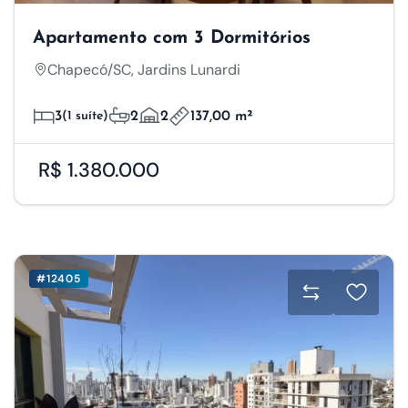
Apartamento com 3 Dormitórios
Chapecó/SC, Jardins Lunardi
3
(1 suíte)
2
2
137,00 m²
R$ 1.380.000
#12405