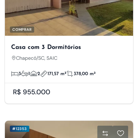
COMPRAR
Casa com 3 Dormitórios
Chapecó/SC, SAIC
3
1
2
171,57 m²
378,00 m²
R$ 955.000
#12353