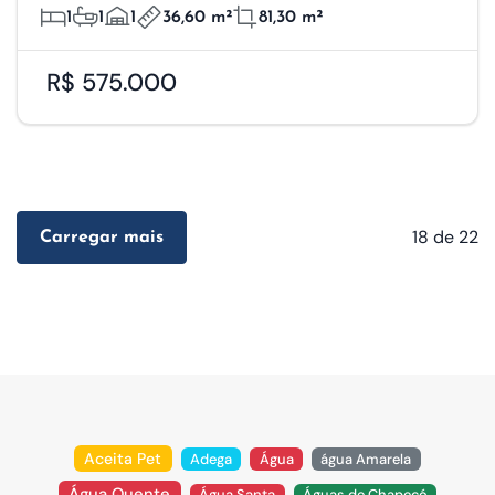
1
1
1
36,60 m²
81,30 m²
R$ 575.000
18
de 22
Carregar mais
Aceita Pet
Adega
Água
água Amarela
Água Quente
Água Santa
Águas de Chapecó