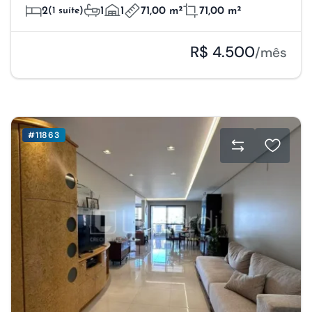
2
(1 suíte)
1
1
71,00 m²
71,00 m²
R$ 4.500
/mês
#11863