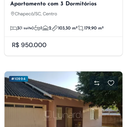
Apartamento com 3 Dormitórios
Chapecó/SC, Centro
3
(1 suíte)
1
2
103,30 m²
179,90 m²
R$ 950.000
#10994