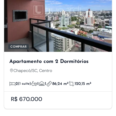
COMPRAR
Apartamento com 2 Dormitórios
Chapecó/SC, Centro
2
(1 suíte)
1
1
86,24 m²
120,15 m²
R$ 670.000