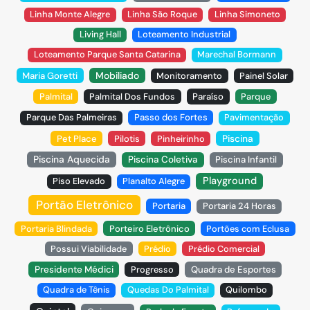
Linha Monte Alegre
Linha São Roque
Linha Simoneto
Living Hall
Loteamento Industrial
Loteamento Parque Santa Catarina
Marechal Bormann
Mobiliado
Maria Goretti
Monitoramento
Painel Solar
Palmital
Palmital Dos Fundos
Paraíso
Parque
Parque Das Palmeiras
Passo dos Fortes
Pavimentação
Piscina
Pet Place
Pilotis
Pinheirinho
Piscina Aquecida
Piscina Coletiva
Piscina Infantil
Playground
Piso Elevado
Planalto Alegre
Portão Eletrônico
Portaria
Portaria 24 Horas
Portaria Blindada
Porteiro Eletrônico
Portões com Eclusa
Possui Viabilidade
Prédio
Prédio Comercial
Presidente Médici
Progresso
Quadra de Esportes
Quadra de Tênis
Quedas Do Palmital
Quilombo