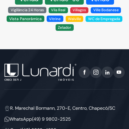
Vigilância 24 Horas
Vila Real
Villagos
Ville Bodanese
Vista Panorâmica
Vitrine
Walville
WC de Empregada
Zelador
R. Marechal Bormann, 270-E, Centro, Chapecó/SC
WhatsApp
(49) 9 9802-2525