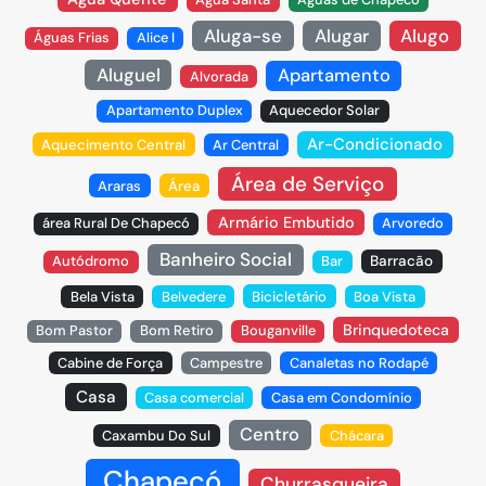
Aluga-se
Alugar
Alugo
Águas Frias
Alice I
Aluguel
Apartamento
Alvorada
Apartamento Duplex
Aquecedor Solar
Ar-Condicionado
Aquecimento Central
Ar Central
Área de Serviço
Araras
Área
Armário Embutido
área Rural De Chapecó
Arvoredo
Banheiro Social
Autódromo
Bar
Barracão
Bela Vista
Belvedere
Bicicletário
Boa Vista
Brinquedoteca
Bom Pastor
Bom Retiro
Bouganville
Cabine de Força
Campestre
Canaletas no Rodapé
Casa
Casa comercial
Casa em Condomínio
Centro
Caxambu Do Sul
Chácara
Chapecó
Churrasqueira