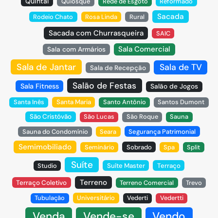
Quintal
Quiosque
Rede de Esgoto
Reformado
Sacada
Rodeio Chato
Rosa Linda
Rural
Sacada com Churrasqueira
SAIC
Sala Comercial
Sala com Armários
Sala de Jantar
Sala de TV
Sala de Recepção
Salão de Festas
Sala Fitness
Salão de Jogos
Santa Inês
Santa Maria
Santo Antônio
Santos Dumont
São Cristóvão
São Lucas
São Roque
Sauna
Sauna do Condomínio
Seara
Segurança Patrimonial
Semimobiliado
Seminário
Sobrado
Spa
Split
Suíte
Studio
Suíte Master
Terraço
Terreno
Terraço Coletivo
Terreno Comercial
Trevo
Tubulação
Universitário
Vederti
Vedertti
Venda
Vende-se
Vendo