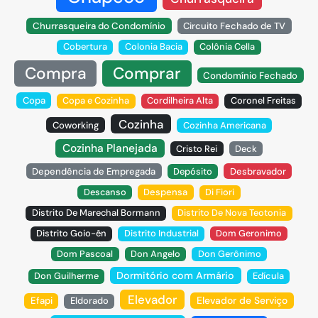
Churrasqueira do Condomínio
Circuito Fechado de TV
Cobertura
Colonia Bacia
Colônia Cella
Compra
Comprar
Condomínio Fechado
Copa
Copa e Cozinha
Cordilheira Alta
Coronel Freitas
Cozinha
Coworking
Cozinha Americana
Cozinha Planejada
Cristo Rei
Deck
Dependência de Empregada
Depósito
Desbravador
Descanso
Despensa
Di Fiori
Distrito De Marechal Bormann
Distrito De Nova Teotonia
Distrito Goio-ên
Distrito Industrial
Dom Geronimo
Dom Pascoal
Don Angelo
Don Gerônimo
Dormitório com Armário
Don Guilherme
Edícula
Elevador
Elevador de Serviço
Efapi
Eldorado