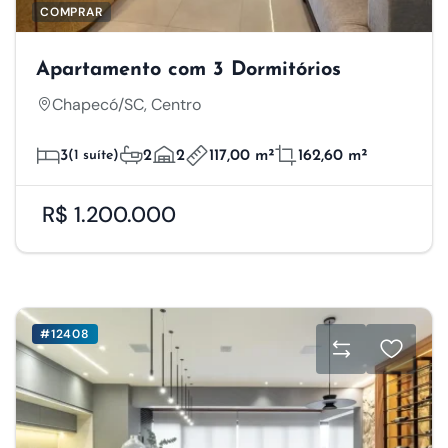
COMPRAR
Apartamento com 3 Dormitórios
Chapecó/SC, Centro
3
(1 suíte)
2
2
117,00 m²
162,60 m²
R$ 1.200.000
#12408