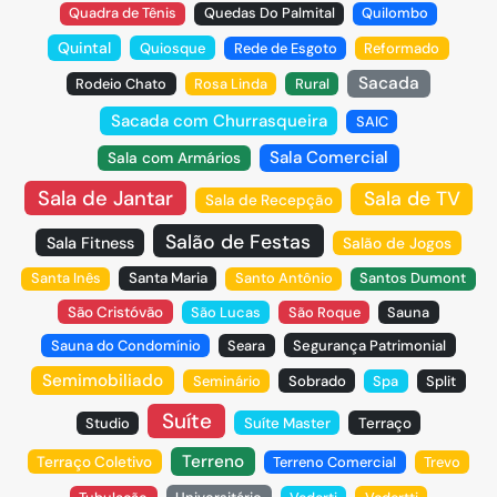
Quadra de Tênis
Quedas Do Palmital
Quilombo
Quintal
Quiosque
Rede de Esgoto
Reformado
Sacada
Rodeio Chato
Rosa Linda
Rural
Sacada com Churrasqueira
SAIC
Sala Comercial
Sala com Armários
Sala de Jantar
Sala de TV
Sala de Recepção
Salão de Festas
Sala Fitness
Salão de Jogos
Santa Inês
Santa Maria
Santo Antônio
Santos Dumont
São Cristóvão
São Lucas
São Roque
Sauna
Sauna do Condomínio
Seara
Segurança Patrimonial
Semimobiliado
Seminário
Sobrado
Spa
Split
Suíte
Studio
Suíte Master
Terraço
Terreno
Terraço Coletivo
Terreno Comercial
Trevo