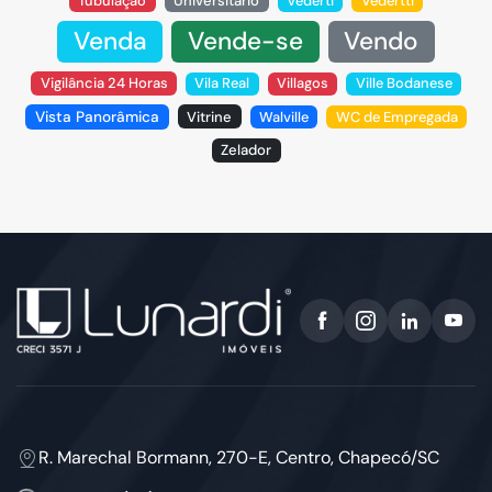
Tubulação
Universitário
Vederti
Vedertti
Venda
Vende-se
Vendo
Vigilância 24 Horas
Vila Real
Villagos
Ville Bodanese
Vista Panorâmica
Vitrine
Walville
WC de Empregada
Zelador
R. Marechal Bormann, 270-E, Centro, Chapecó/SC