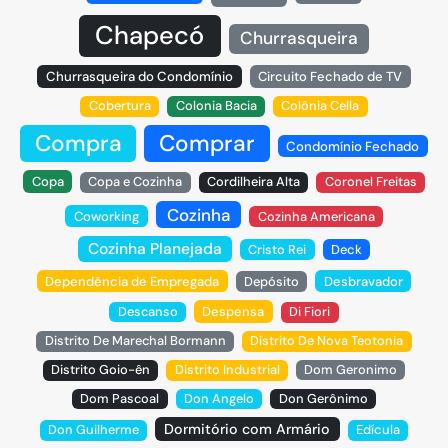
Chapecó
Churrasqueira
Churrasqueira do Condomínio
Circuito Fechado de TV
Cobertura
Colonia Bacia
Colônia Cella
Compra
Comprar
Condomínio Fechado
Copa
Copa e Cozinha
Cordilheira Alta
Coronel Freitas
Cozinha
Coworking
Cozinha Americana
Cozinha Planejada
Cristo Rei
Deck
Dependência de Empregada
Depósito
Desbravador
Descanso
Despensa
Di Fiori
Distrito De Marechal Bormann
Distrito De Nova Teotonia
Distrito Goio-ên
Distrito Industrial
Dom Geronimo
Dom Pascoal
Don Angelo
Don Gerônimo
Dormitório com Armário
Don Guilherme
Edícula