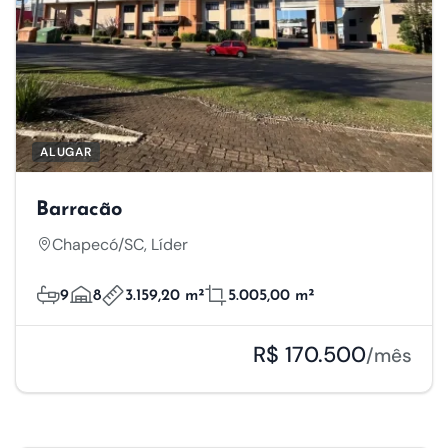
ALUGAR
Barracão
Chapecó/SC, Líder
9
8
3.159,20 m²
5.005,00 m²
R$ 170.500
/mês