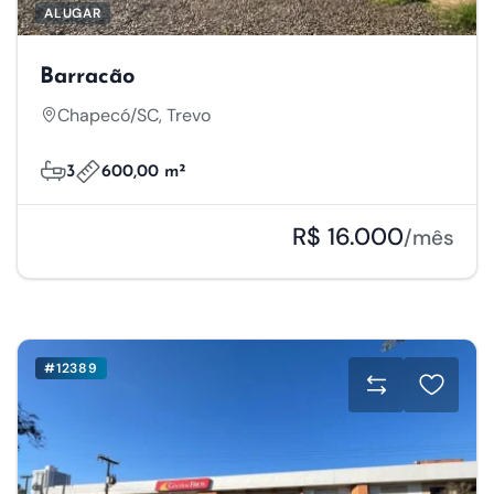
ALUGAR
Barracão
Chapecó/SC, Trevo
3
600,00 m²
R$ 16.000
/mês
#12389