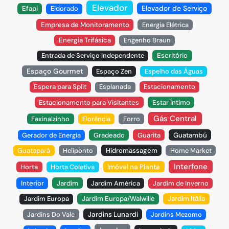
Elevador
Elevador de Serviço
Efapi
Eldorado
Empresa de Monitoramento
Energia Elétrica
Energia Trifásica
Engenho Braun
Entrada de Serviço Independente
Escritório
Espaço Gourmet
Espaço Zen
Espelho das Águas
Espera para Split
Esplanada
Estacionamento
Estacionamento para Visitantes
Estar Íntimo
Gás Central
Faxinalzinho
Florência
Forro
Gerador de Energia
Gradeado
Guarita
Guatambú
Guatapará
Heliponto
Hidromassagem
Home Market
Interfone
Horta
Horta Coletiva
Imóvel na Planta
Interior
Jardim
Jardim América
Jardim de Inverno
Jardim Europa
Jardim Europa/Walwille
Jardim Itália
Jardins Do Vale
Jardins Lunardi
Jardins Mezomo