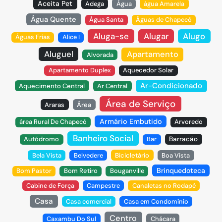
Aceita Pet
Adega
Água
água Amarela
Água Quente
Água Santa
Águas de Chapecó
Aluga-se
Alugar
Alugo
Águas Frias
Alice I
Aluguel
Apartamento
Alvorada
Apartamento Duplex
Aquecedor Solar
Ar-Condicionado
Aquecimento Central
Ar Central
Área de Serviço
Araras
Área
Armário Embutido
área Rural De Chapecó
Arvoredo
Banheiro Social
Autódromo
Bar
Barracão
Bela Vista
Belvedere
Bicicletário
Boa Vista
Brinquedoteca
Bom Pastor
Bom Retiro
Bouganville
Cabine de Força
Campestre
Canaletas no Rodapé
Casa
Casa comercial
Casa em Condomínio
Centro
Caxambu Do Sul
Chácara