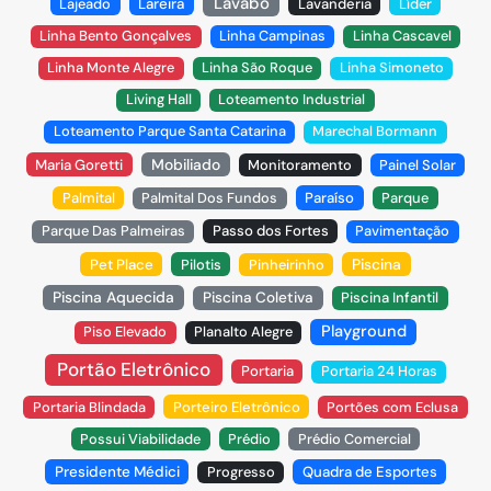
Lavabo
Lajeado
Lareira
Lavanderia
Líder
Linha Bento Gonçalves
Linha Campinas
Linha Cascavel
Linha Monte Alegre
Linha São Roque
Linha Simoneto
Living Hall
Loteamento Industrial
Loteamento Parque Santa Catarina
Marechal Bormann
Mobiliado
Maria Goretti
Monitoramento
Painel Solar
Palmital
Palmital Dos Fundos
Paraíso
Parque
Parque Das Palmeiras
Passo dos Fortes
Pavimentação
Piscina
Pet Place
Pilotis
Pinheirinho
Piscina Aquecida
Piscina Coletiva
Piscina Infantil
Playground
Piso Elevado
Planalto Alegre
Portão Eletrônico
Portaria
Portaria 24 Horas
Portaria Blindada
Porteiro Eletrônico
Portões com Eclusa
Possui Viabilidade
Prédio
Prédio Comercial
Presidente Médici
Progresso
Quadra de Esportes