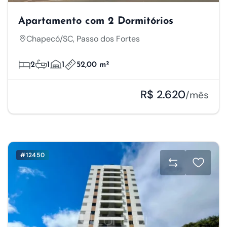
Apartamento com 2 Dormitórios
Chapecó/SC, Passo dos Fortes
2
1
1
52,00 m²
R$ 2.620
/mês
#12450