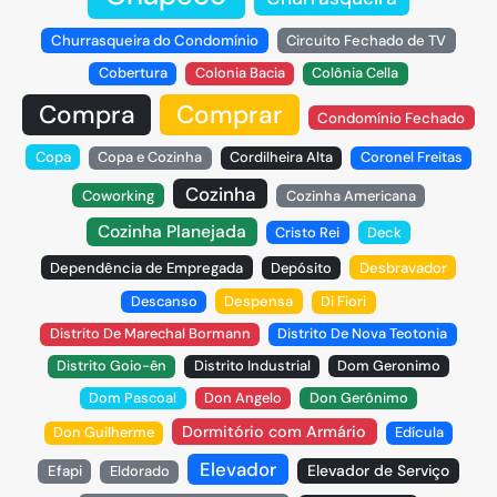
Churrasqueira do Condomínio
Circuito Fechado de TV
Cobertura
Colonia Bacia
Colônia Cella
Compra
Comprar
Condomínio Fechado
Copa
Copa e Cozinha
Cordilheira Alta
Coronel Freitas
Cozinha
Coworking
Cozinha Americana
Cozinha Planejada
Cristo Rei
Deck
Dependência de Empregada
Depósito
Desbravador
Descanso
Despensa
Di Fiori
Distrito De Marechal Bormann
Distrito De Nova Teotonia
Distrito Goio-ên
Distrito Industrial
Dom Geronimo
Dom Pascoal
Don Angelo
Don Gerônimo
Dormitório com Armário
Don Guilherme
Edícula
Elevador
Elevador de Serviço
Efapi
Eldorado