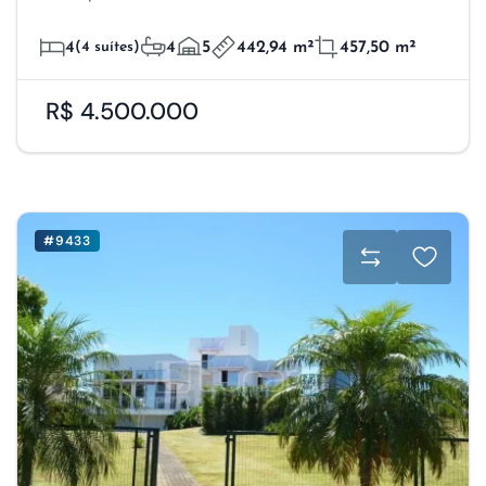
4
(4 suítes)
4
5
442,94 m²
457,50 m²
R$ 4.500.000
#9433