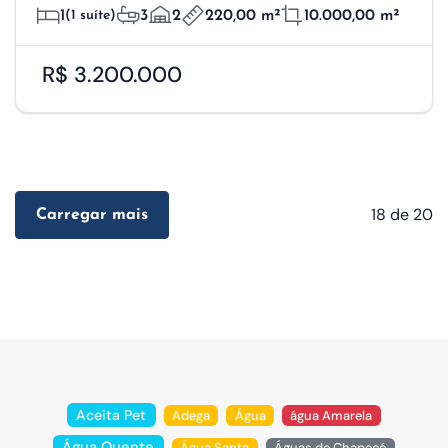
1
(1 suíte)
3
2
220,00 m²
10.000,00 m²
R$ 3.200.000
18
de 20
Carregar mais
Aceita Pet
Adega
Água
água Amarela
Água Quente
Água Santa
Águas de Chapecó