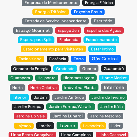
Empresa de Monitoramento
Energia Elétrica
Energia Trifásica
Engenho Braun
Entrada de Serviço Independente
Escritório
Espaço Gourmet
Espaço Zen
Espelho das Águas
Espera para Split
Esplanada
Estacionamento
Estacionamento para Visitantes
Estar Íntimo
Gás Central
Faxinalzinho
Florência
Forro
Gerador de Energia
Gradeado
Guarita
Guatambú
Guatapará
Heliponto
Hidromassagem
Home Market
Interfone
Horta
Horta Coletiva
Imóvel na Planta
Interior
Jardim
Jardim América
Jardim de Inverno
Jardim Europa
Jardim Europa/Walwille
Jardim Itália
Jardins Do Vale
Jardins Lunardi
Jardins Mezomo
Lavabo
Lajeado
Lareira
Lavanderia
Líder
Linha Bento Gonçalves
Linha Campinas
Linha Cascavel