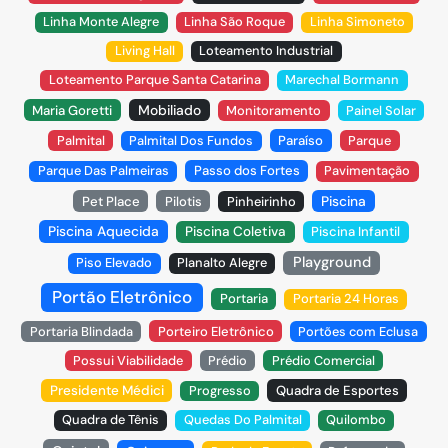
Linha Monte Alegre
Linha São Roque
Linha Simoneto
Living Hall
Loteamento Industrial
Loteamento Parque Santa Catarina
Marechal Bormann
Mobiliado
Maria Goretti
Monitoramento
Painel Solar
Palmital
Palmital Dos Fundos
Paraíso
Parque
Parque Das Palmeiras
Passo dos Fortes
Pavimentação
Piscina
Pet Place
Pilotis
Pinheirinho
Piscina Aquecida
Piscina Coletiva
Piscina Infantil
Playground
Piso Elevado
Planalto Alegre
Portão Eletrônico
Portaria
Portaria 24 Horas
Portaria Blindada
Porteiro Eletrônico
Portões com Eclusa
Possui Viabilidade
Prédio
Prédio Comercial
Presidente Médici
Progresso
Quadra de Esportes
Quadra de Tênis
Quedas Do Palmital
Quilombo