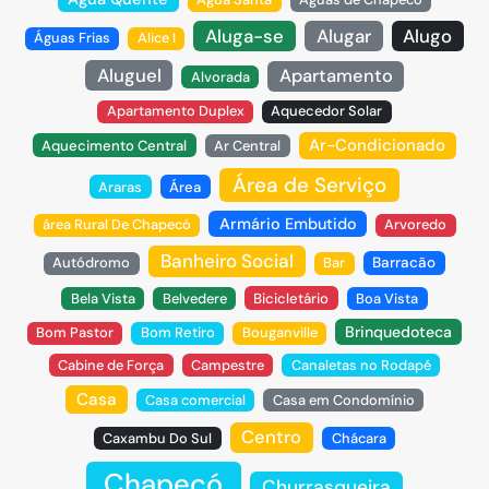
Aluga-se
Alugar
Alugo
Águas Frias
Alice I
Aluguel
Apartamento
Alvorada
Apartamento Duplex
Aquecedor Solar
Ar-Condicionado
Aquecimento Central
Ar Central
Área de Serviço
Araras
Área
Armário Embutido
área Rural De Chapecó
Arvoredo
Banheiro Social
Autódromo
Bar
Barracão
Bela Vista
Belvedere
Bicicletário
Boa Vista
Brinquedoteca
Bom Pastor
Bom Retiro
Bouganville
Cabine de Força
Campestre
Canaletas no Rodapé
Casa
Casa comercial
Casa em Condomínio
Centro
Caxambu Do Sul
Chácara
Chapecó
Churrasqueira