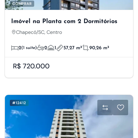
COMPRAR
Imóvel na Planta com 2 Dormitórios
Chapecó/SC, Centro
2
(1 suíte)
2
1
57,27 m²
90,26 m²
R$ 720.000
#12412