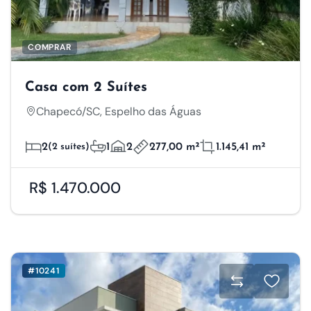
COMPRAR
Casa com 2 Suítes
Chapecó/SC, Espelho das Águas
2
(2 suítes)
1
2
277,00 m²
1.145,41 m²
R$ 1.470.000
#10241