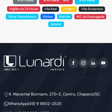
Vigilância 24 Horas
Vila Real
Villagos
Ville Bodanese
Vista Panorâmica
Vitrine
Walville
WC de Empregada
Zelador
R. Marechal Bormann, 270-E, Centro, Chapecó/SC
WhatsApp
(49) 9 9802-2525