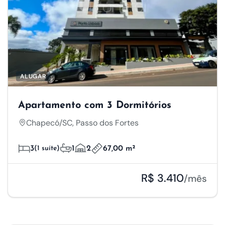
ALUGAR
Apartamento com 3 Dormitórios
Chapecó/SC, Passo dos Fortes
3
(1 suíte)
1
2
67,00 m²
R$ 3.410
/mês