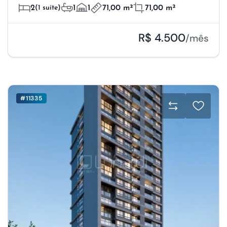
2
(1 suíte)
1
1
71,00 m²
71,00 m²
R$ 4.500
/mês
#11335