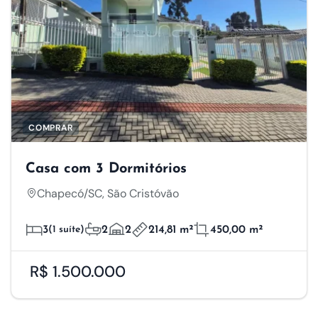
COMPRAR
Casa com 3 Dormitórios
Chapecó/SC, São Cristóvão
3
(1 suíte)
2
2
214,81 m²
450,00 m²
R$ 1.500.000