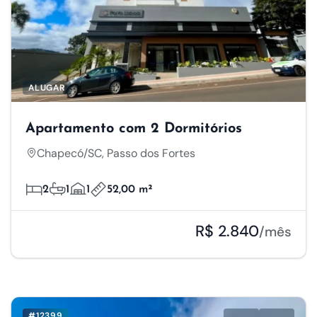
ALUGAR
Apartamento com 2 Dormitórios
Chapecó/SC, Passo dos Fortes
2
1
1
52,00 m²
R$ 2.840
/mês
#12399