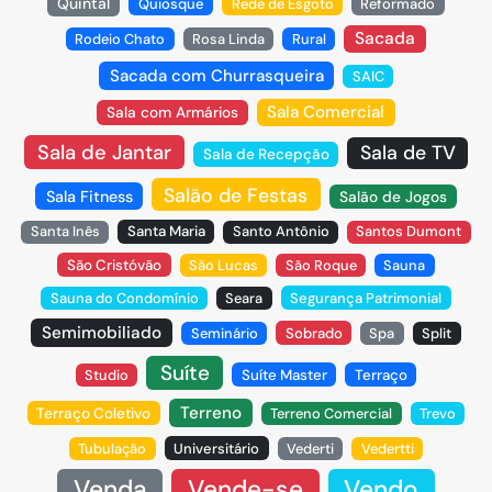
Quintal
Quiosque
Rede de Esgoto
Reformado
Sacada
Rodeio Chato
Rosa Linda
Rural
Sacada com Churrasqueira
SAIC
Sala Comercial
Sala com Armários
Sala de Jantar
Sala de TV
Sala de Recepção
Salão de Festas
Sala Fitness
Salão de Jogos
Santa Inês
Santa Maria
Santo Antônio
Santos Dumont
São Cristóvão
São Lucas
São Roque
Sauna
Sauna do Condomínio
Seara
Segurança Patrimonial
Semimobiliado
Seminário
Sobrado
Spa
Split
Suíte
Studio
Suíte Master
Terraço
Terreno
Terraço Coletivo
Terreno Comercial
Trevo
Tubulação
Universitário
Vederti
Vedertti
Venda
Vende-se
Vendo