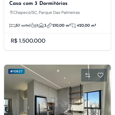
Casa com 3 Dormitórios
Chapecó/SC, Parque Das Palmeiras
3
(1 suíte)
1
3
210,00 m²
420,00 m²
R$ 1.500.000
#10927