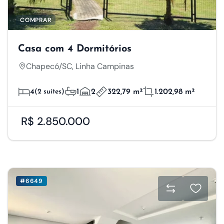
COMPRAR
Casa com 4 Dormitórios
Chapecó/SC, Linha Campinas
4
(2 suítes)
1
2
322,79 m²
1.202,98 m²
R$ 2.850.000
#6649