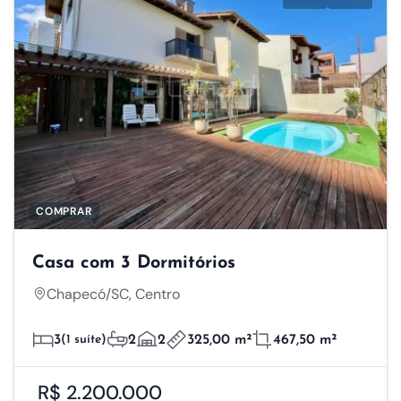
COMPRAR
Casa com 3 Dormitórios
Respeitamos a sua
Chapecó/SC, Centro
privacidade
3
(1 suíte)
2
2
325,00 m²
467,50 m²
R$ 2.200.000
Utilizamos cookies, pixels e tecnologias de