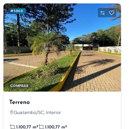
#5868
COMPRAR
Terreno
Guatambú/SC, Interior
1.100,77 m²
1.100,77 m²