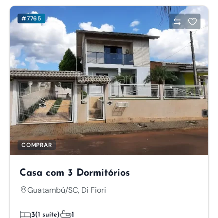
#7765
COMPRAR
Casa com 3 Dormitórios
Guatambú/SC, Di Fiori
3
(1 suíte)
1