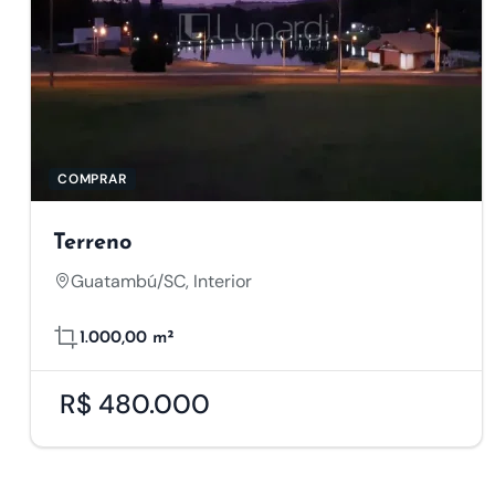
desta aplicação.
Cookies de Anális
Os cookies de aná
dados de forma an
desempenho.
Cookies de Marke
COMPRAR
Os cookies de mark
publicações/anúnc
Terreno
Guatambú/SC, Interior
Salvar Preferências
1.000,00 m²
R$ 480.000