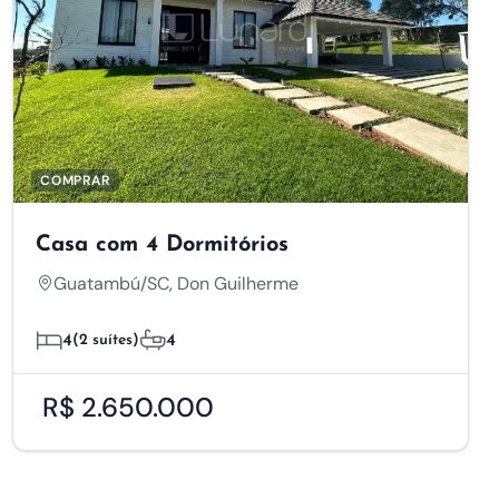
 o site, coletando
otimizar o
COMPRAR
 O objetivo é exibir
panhas publicitárias.
Casa com 4 Dormitórios
Guatambú/SC, Don Guilherme
Aceitar Todos
4
(2 suítes)
4
R$ 2.650.000