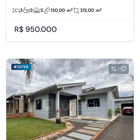
3
2
2
150,00 m²
312,00 m²
R$ 950.000
#10758