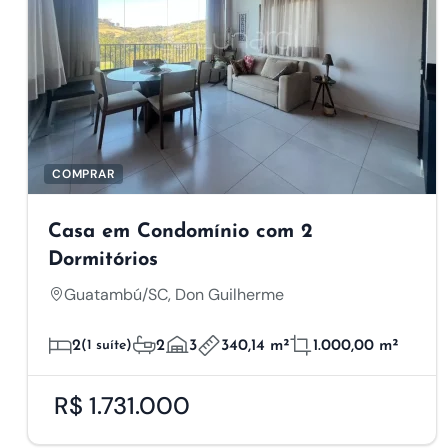
COMPRAR
Casa em Condomínio com 2
Dormitórios
Guatambú/SC, Don Guilherme
2
(1 suíte)
2
3
340,14 m²
1.000,00 m²
R$ 1.731.000