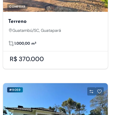
COMPRAR
ade
Terreno
Guatambú/SC, Guatapará
es essenciais para o
1.000,00 m²
informações sobre
ncionalidade,
car em 'Aceitar
R$ 370.000
 cookies opcionais
is sobre o uso de
#9059
Sempre ativos
e website. Eles não
ança durante a
nter a integridade