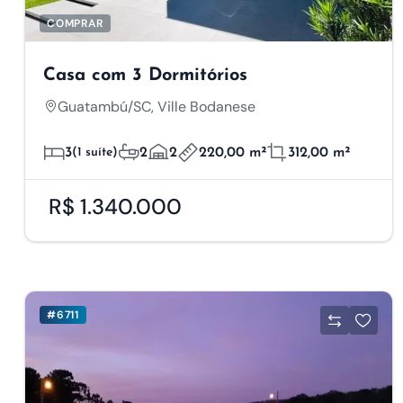
COMPRAR
Re
Casa com 3 Dormitórios
Guatambú/SC, Ville Bodanese
Utilizamos cookies, p
3
(1 suíte)
2
2
220,00 m²
312,00 m²
funcionamento adequa
você (como seus cliq
personalizar a experi
R$ 1.340.000
Todos', você concorda
desmarcando as opçõe
seus dados pessoais
Clique nas diferentes
#6711
Cookies Essenciai
Os cookies essenc
podem ser desativ
navegação e o uso