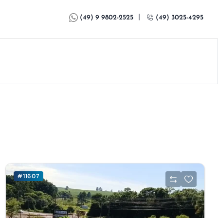
|
(49) 9 9802-2525
(49) 3025-4295
#11607