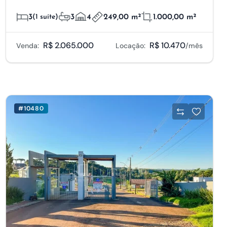
3
(1 suíte)
3
4
249,00 m²
1.000,00 m²
R$ 2.065.000
R$ 10.470
Venda:
Locação:
/mês
#10480