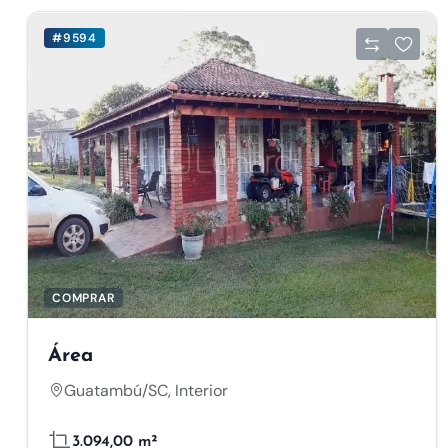
#9594
COMPRAR
Área
Guatambú/SC, Interior
3.094,00 m²