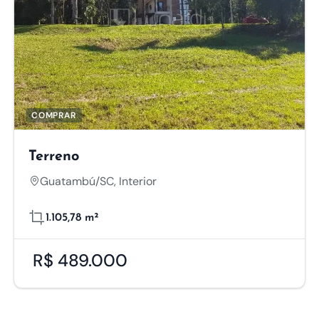
e
lise nos ajudam a entender como os visitantes interagem com
ônima. Isso nos permite melhorar a experiência do usuário e 
ting
COMPRAR
eting são usados para rastrear visitantes em diferentes sites.
ios relevantes e envolventes, melhorando a eficácia das cam
Terreno
Guatambú/SC, Interior
1.105,78 m²
R$ 489.000