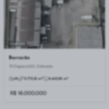
COMPRAR
Barracão
Chapecó/SC, Eldorado
10
2.775,18 m²
8.462,85 m²
R$ 16.000.000