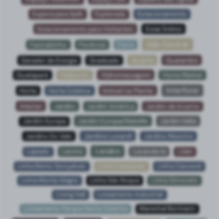
Espera para Split
Esplanada
Estacionamento
Estacionamento para Visitantes
Estar Íntimo
Gás Central
Faxinalzinho
Florência
Forro
Gerador de Energia
Gradeado
Guarita
Guatambú
Guatapará
Heliponto
Hidromassagem
Home Market
Interfone
Horta
Horta Coletiva
Imóvel na Planta
Interior
Jardim
Jardim América
Jardim de Inverno
Jardim Europa
Jardim Europa/Walwille
Jardim Itália
Jardins Do Vale
Jardins Lunardi
Jardins Mezomo
Lavabo
Lajeado
Lareira
Lavanderia
Líder
Linha Bento Gonçalves
Linha Campinas
Linha Cascavel
Linha Monte Alegre
Linha São Roque
Linha Simoneto
Living Hall
Loteamento Industrial
Loteamento Parque Santa Catarina
Marechal Bormann