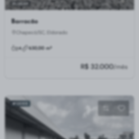
ALUGAR
Barracão
Chapecó/SC, Eldorado
4
630,00 m²
R$ 32.000
/mês
#12099