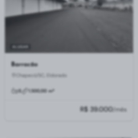
ALUGAR
Barracão
Chapecó/SC, Eldorado
2
1.500,00 m²
R$ 39.000
/mês