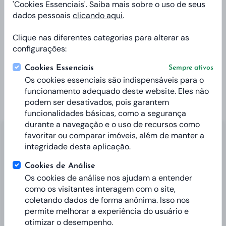
'Cookies Essenciais'. Saiba mais sobre o uso de seus
dados pessoais
clicando aqui
.
R$ 2.128.000
Clique nas diferentes categorias para alterar as
configurações:
Cookies Essenciais
Sempre ativos
Os cookies essenciais são indispensáveis para o
funcionamento adequado deste website. Eles não
podem ser desativados, pois garantem
funcionalidades básicas, como a segurança
durante a navegação e o uso de recursos como
favoritar ou comparar imóveis, além de manter a
integridade desta aplicação.
Aceita Pet
Adega
Água
água Amarela
Cookies de Análise
Água Quente
Água Santa
Águas de Chapecó
Os cookies de análise nos ajudam a entender
como os visitantes interagem com o site,
Aluga-se
Alugar
Alugo
Águas Frias
Alice I
coletando dados de forma anônima. Isso nos
Aluguel
Apartamento
permite melhorar a experiência do usuário e
Alvorada
otimizar o desempenho.