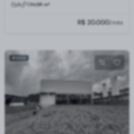
3
1.114,00 m²
R$ 20.000
/mês
#12356