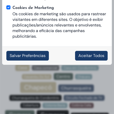
Apartamento Duplex
Aquecedor Solar
Cookies de Marketing
Ar-Condicionado
Aquecimento Central
Ar Central
Os cookies de marketing são usados para rastrear
Área de Serviço
Araras
Área
visitantes em diferentes sites. O objetivo é exibir
publicações/anúncios relevantes e envolventes,
Armário Embutido
área Rural De Chapecó
Arvoredo
melhorando a eficácia das campanhas
Banheiro Social
publicitárias.
Autódromo
Bar
Barracão
Bela Vista
Belvedere
Bicicletário
Boa Vista
Brinquedoteca
Bom Pastor
Bom Retiro
Bouganville
Salvar Preferências
Aceitar Todos
Cabine de Força
Campestre
Canaletas no Rodapé
Casa
Casa comercial
Casa em Condomínio
Centro
Caxambu Do Sul
Chácara
Chapecó
Churrasqueira
Churrasqueira do Condomínio
Circuito Fechado de TV
Cobertura
Colonia Bacia
Colônia Cella