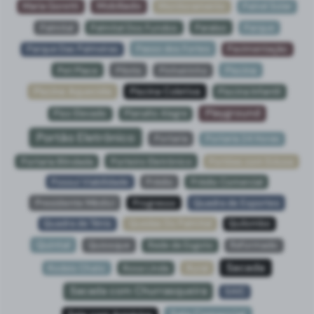
Mobiliado
Maria Goretti
Monitoramento
Painel Solar
Palmital
Palmital Dos Fundos
Paraíso
Parque
Parque Das Palmeiras
Passo dos Fortes
Pavimentação
Piscina
Pet Place
Pilotis
Pinheirinho
Piscina Aquecida
Piscina Coletiva
Piscina Infantil
Playground
Piso Elevado
Planalto Alegre
Portão Eletrônico
Portaria
Portaria 24 Horas
Portaria Blindada
Porteiro Eletrônico
Portões com Eclusa
Possui Viabilidade
Prédio
Prédio Comercial
Presidente Médici
Progresso
Quadra de Esportes
Quadra de Tênis
Quedas Do Palmital
Quilombo
Quintal
Quiosque
Rede de Esgoto
Reformado
Sacada
Rodeio Chato
Rosa Linda
Rural
Sacada com Churrasqueira
SAIC