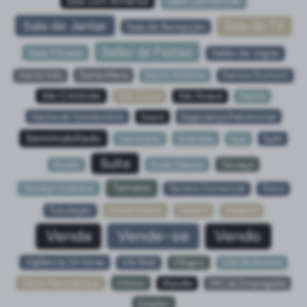
Sala Comercial
Sala com Armários
Sala de Jantar
Sala de TV
Sala de Recepção
Salão de Festas
Sala Fitness
Salão de Jogos
Santa Inês
Santa Maria
Santo Antônio
Santos Dumont
São Cristóvão
São Lucas
São Roque
Sauna
Sauna do Condomínio
Seara
Segurança Patrimonial
Semimobiliado
Seminário
Sobrado
Spa
Split
Suíte
Studio
Suíte Master
Terraço
Terreno
Terraço Coletivo
Terreno Comercial
Trevo
Tubulação
Universitário
Vederti
Vedertti
Venda
Vende-se
Vendo
Vigilância 24 Horas
Vila Real
Villagos
Ville Bodanese
Vista Panorâmica
Vitrine
Walville
WC de Empregada
Zelador