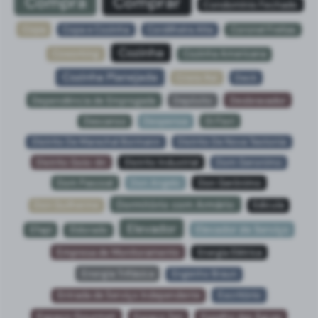
Compra
Comprar
Condomínio Fechado
Copa
Copa e Cozinha
Cordilheira Alta
Coronel Freitas
Cozinha
Coworking
Cozinha Americana
Cozinha Planejada
Cristo Rei
Deck
Dependência de Empregada
Depósito
Desbravador
Descanso
Despensa
Di Fiori
Distrito De Marechal Bormann
Distrito De Nova Teotonia
Distrito Goio-ên
Distrito Industrial
Dom Geronimo
Dom Pascoal
Don Angelo
Don Gerônimo
Dormitório com Armário
Don Guilherme
Edícula
Elevador
Elevador de Serviço
Efapi
Eldorado
Empresa de Monitoramento
Energia Elétrica
Energia Trifásica
Engenho Braun
Entrada de Serviço Independente
Escritório
Espaço Gourmet
Espaço Zen
Espelho das Águas