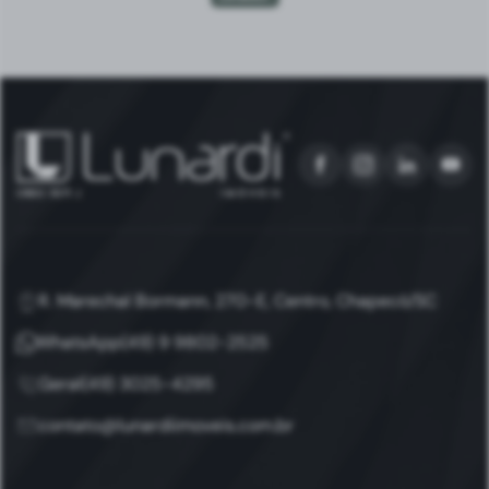
R. Marechal Bormann, 270-E, Centro, Chapecó/SC
WhatsApp
(49) 9 9802-2525
Geral
(49) 3025-4295
contato@lunardiimoveis.com.br