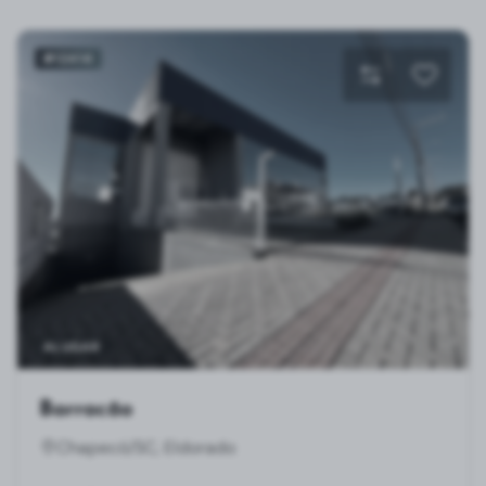
#12414
ALUGAR
Barracão
Chapecó/SC, Eldorado