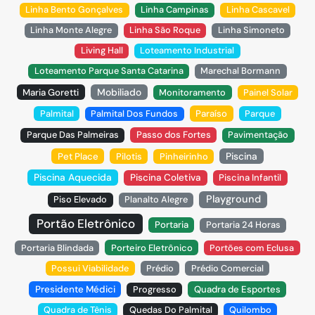
Linha Bento Gonçalves
Linha Campinas
Linha Cascavel
Linha Monte Alegre
Linha São Roque
Linha Simoneto
Living Hall
Loteamento Industrial
Loteamento Parque Santa Catarina
Marechal Bormann
Mobiliado
Maria Goretti
Monitoramento
Painel Solar
Palmital
Palmital Dos Fundos
Paraíso
Parque
Parque Das Palmeiras
Passo dos Fortes
Pavimentação
Piscina
Pet Place
Pilotis
Pinheirinho
Piscina Aquecida
Piscina Coletiva
Piscina Infantil
Playground
Piso Elevado
Planalto Alegre
Portão Eletrônico
Portaria
Portaria 24 Horas
Portaria Blindada
Porteiro Eletrônico
Portões com Eclusa
Possui Viabilidade
Prédio
Prédio Comercial
Presidente Médici
Progresso
Quadra de Esportes
Quadra de Tênis
Quedas Do Palmital
Quilombo