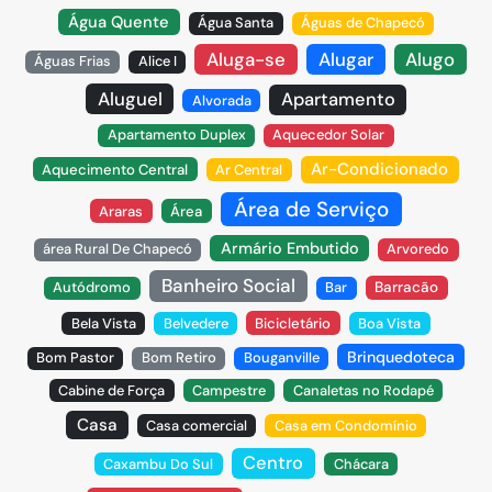
Água Quente
Água Santa
Águas de Chapecó
Aluga-se
Alugar
Alugo
Águas Frias
Alice I
Aluguel
Apartamento
Alvorada
Apartamento Duplex
Aquecedor Solar
Ar-Condicionado
Aquecimento Central
Ar Central
Área de Serviço
Araras
Área
Armário Embutido
área Rural De Chapecó
Arvoredo
Banheiro Social
Autódromo
Bar
Barracão
Bela Vista
Belvedere
Bicicletário
Boa Vista
Brinquedoteca
Bom Pastor
Bom Retiro
Bouganville
Cabine de Força
Campestre
Canaletas no Rodapé
Casa
Casa comercial
Casa em Condomínio
Centro
Caxambu Do Sul
Chácara