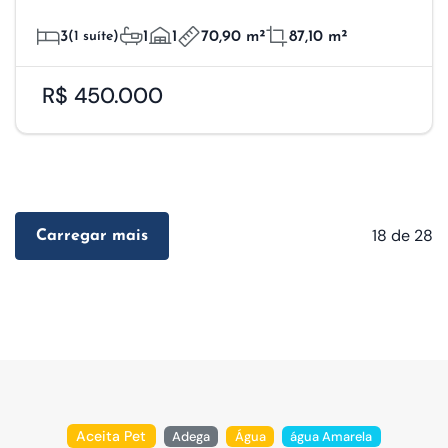
3
(1 suíte)
1
1
70,90 m²
87,10 m²
R$ 450.000
18
de 28
Carregar mais
Aceita Pet
Adega
Água
água Amarela