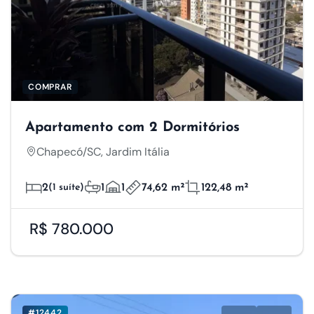
COMPRAR
Apartamento com 2 Dormitórios
Chapecó/SC, Jardim Itália
2
(1 suíte)
1
1
74,62 m²
122,48 m²
R$ 780.000
#12442