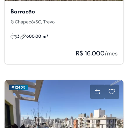
Barracão
Chapecó/SC, Trevo
3
600,00 m²
R$ 16.000
/mês
#12405