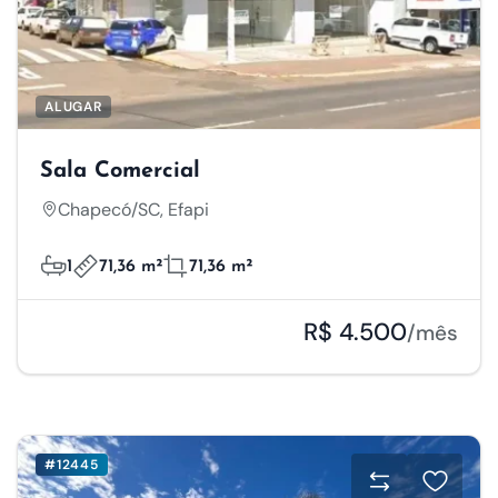
Salvar Preferências
Aceitar Todos
ALUGAR
Sala Comercial
Chapecó/SC, Efapi
1
71,36 m²
71,36 m²
R$ 4.500
/mês
#12445