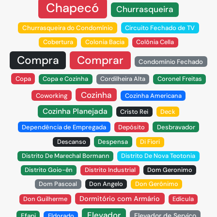
Chapecó
Churrasqueira
Churrasqueira do Condomínio
Circuito Fechado de TV
Cobertura
Colonia Bacia
Colônia Cella
Compra
Comprar
Condomínio Fechado
Copa
Copa e Cozinha
Cordilheira Alta
Coronel Freitas
Cozinha
Coworking
Cozinha Americana
Cozinha Planejada
Cristo Rei
Deck
Dependência de Empregada
Depósito
Desbravador
Descanso
Despensa
Di Fiori
Distrito De Marechal Bormann
Distrito De Nova Teotonia
Distrito Goio-ên
Distrito Industrial
Dom Geronimo
Dom Pascoal
Don Angelo
Don Gerônimo
Dormitório com Armário
Don Guilherme
Edícula
Elevador
Elevador de Serviço
Efapi
Eldorado