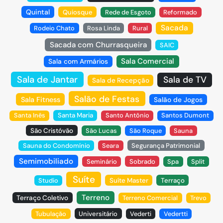
Quintal
Quiosque
Rede de Esgoto
Reformado
Sacada
Rodeio Chato
Rosa Linda
Rural
Sacada com Churrasqueira
SAIC
Sala Comercial
Sala com Armários
Sala de Jantar
Sala de TV
Sala de Recepção
Salão de Festas
Sala Fitness
Salão de Jogos
Santa Inês
Santa Maria
Santo Antônio
Santos Dumont
São Cristóvão
São Lucas
São Roque
Sauna
Sauna do Condomínio
Seara
Segurança Patrimonial
Semimobiliado
Seminário
Sobrado
Spa
Split
Suíte
Studio
Suíte Master
Terraço
Terreno
Terraço Coletivo
Terreno Comercial
Trevo
Tubulação
Universitário
Vederti
Vedertti