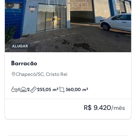
ALUGAR
Barracão
Chapecó/SC, Cristo Rei
1
2
255,05 m²
360,00 m²
R$ 9.420
/mês