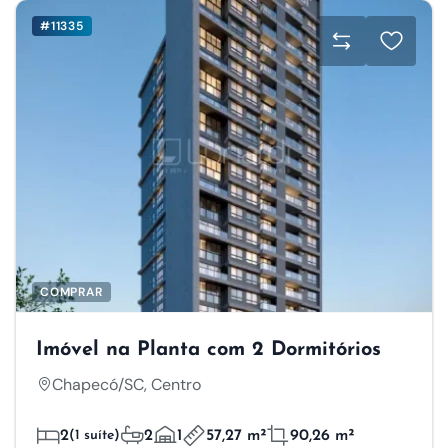
#11335
COMPRAR
Imóvel na Planta com 2 Dormitórios
Chapecó/SC, Centro
2
(1 suíte)
2
1
57,27 m²
90,26 m²