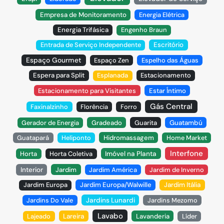
Empresa de Monitoramento
Energia Elétrica
Energia Trifásica
Engenho Braun
Entrada de Serviço Independente
Escritório
Espaço Gourmet
Espaço Zen
Espelho das Águas
Espera para Split
Esplanada
Estacionamento
Estacionamento para Visitantes
Estar Íntimo
Gás Central
Faxinalzinho
Florência
Forro
Gerador de Energia
Gradeado
Guarita
Guatambú
Guatapará
Heliponto
Hidromassagem
Home Market
Interfone
Horta
Horta Coletiva
Imóvel na Planta
Interior
Jardim
Jardim América
Jardim de Inverno
Jardim Europa
Jardim Europa/Walwille
Jardim Itália
Jardins Do Vale
Jardins Lunardi
Jardins Mezomo
Lavabo
Lajeado
Lareira
Lavanderia
Líder