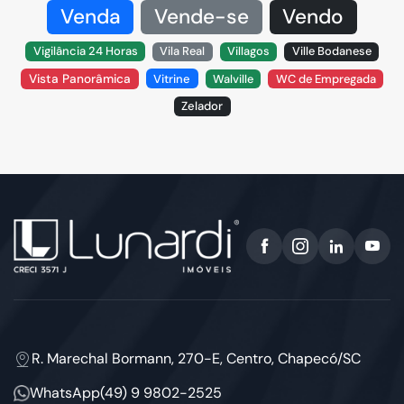
Venda
Vende-se
Vendo
Vigilância 24 Horas
Vila Real
Villagos
Ville Bodanese
Vista Panorâmica
Vitrine
Walville
WC de Empregada
Zelador
R. Marechal Bormann, 270-E, Centro, Chapecó/SC
WhatsApp
(49) 9 9802-2525