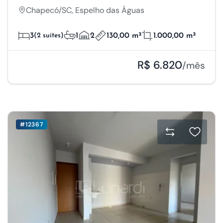
Chapecó/SC, Espelho das Águas
3
(2 suítes)
1
2
130,00 m²
1.000,00 m²
R$ 6.820
/mês
#12367