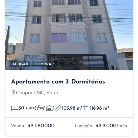
ALUGAR
COMPRAR
Apartamento com 3 Dormitórios
Chapecó/SC, Efapi
3
(1 suíte)
1
1
103,98 m²
118,98 m²
R$ 580.000
R$ 3.000
Venda:
Locação:
/mês