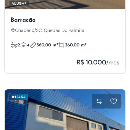
ALUGAR
Barracão
Chapecó/SC, Quedas Do Palmital
2
4
360,00 m²
360,00 m²
R$ 10.000
/mês
#12454