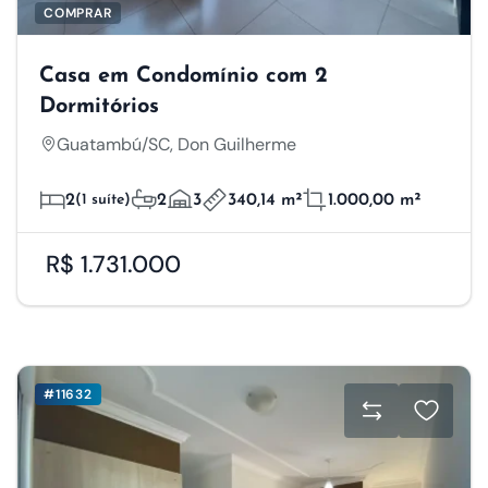
COMPRAR
Casa em Condomínio com 2
Dormitórios
Guatambú/SC, Don Guilherme
2
(1 suíte)
2
3
340,14 m²
1.000,00 m²
R$ 1.731.000
#11632