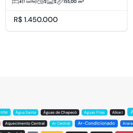
4
(1 suíte)
2
2
155,00 m²
R$ 1.450.000
ente
Água Santa
Águas de Chapecó
Águas Frias
Alice I
Ar-Condicionado
Aquecimento Central
Ar Central
Arara