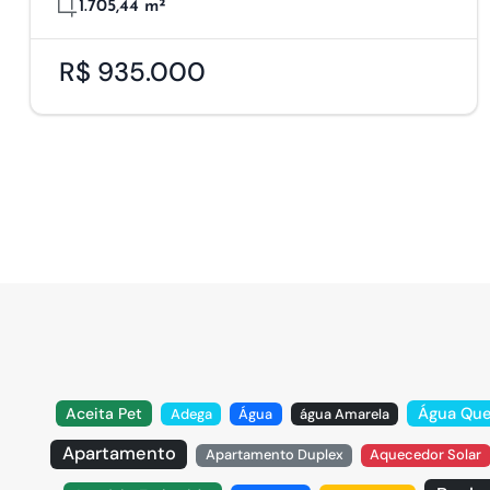
1.705,44 m²
R$ 935.000
Água Qu
Aceita Pet
Adega
Água
água Amarela
Apartamento
Apartamento Duplex
Aquecedor Solar