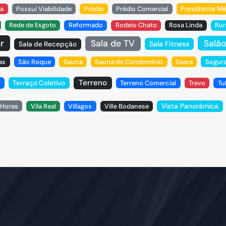
sa
Possui Viabilidade
Prédio
Prédio Comercial
Presidente Mé
Rede de Esgoto
Reformado
Rodeio Chato
Rosa Linda
Rur
r
Salão
Sala de TV
Sala Fitness
Sala de Recepção
as
São Roque
Sauna
Sauna do Condomínio
Seara
Segura
Terreno
Terraço Coletivo
Terreno Comercial
Trevo
Tu
Vista Panorâmica
 Horas
Vila Real
Villagos
Ville Bodanese