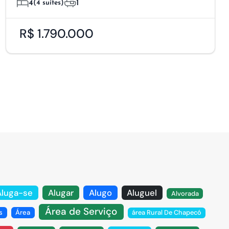
4
(4 suítes)
1
R$ 1.790.000
Aluga-se
Alugar
Alugo
Aluguel
Alvorada
Área de Serviço
s
Área
área Rural De Chapecó