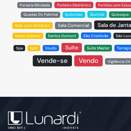
Portaria Blindada
Porteiro Eletrônico
Portões com Eclu
Quintal
Quedas Do Palmital
Quilombo
Quiosque
Sala de Janta
Sala Comercial
Sala com Armários
Santo Antônio
Santos Dumont
São Cristóvão
São Luc
Suíte
Spa
Split
Studio
Suíte Master
Terraço
Vende-se
Vendo
Vigilância 24