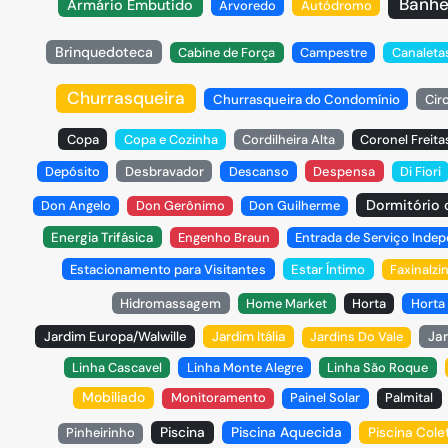
Banhe
Armário Embutido
Arvoredo
Autódromo
Brinquedoteca
Cabine de Força
Campestre
Canaleta
Churrasqueira
Churrasqueira do Condomínio
Cir
Copa
Copa e Cozinha
Cordilheira Alta
Coronel Freita
Depósito
Desbravador
Descanso
Despensa
Di Fiori
Dormitório
Don Angelo
Don Gerônimo
Don Guilherme
Energia Trifásica
Engenho Braun
Entrada de Serviço Inde
Estacionamento para Visitantes
Estar Íntimo
Faxinalzi
Hidromassagem
Home Market
Horta
Horta 
Jardim Europa/Walwille
Jardim Itália
Jardins Do Vale
Jar
Linha Cascavel
Linha Monte Alegre
Linha São Roque
Mobiliado
Monitoramento
Painel Solar
Palmital
Piscina
Piscina Aquecida
Pinheirinho
Piscina Cole