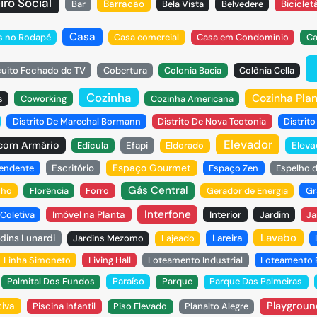
iro Social
Bar
Barracão
Bela Vista
Belvedere
Biciclet
Casa
s no Rodapé
Casa comercial
Casa em Condomínio
Ca
cuito Fechado de TV
Cobertura
Colonia Bacia
Colônia Cella
Cozinha
Cozinha Pla
s
Coworking
Cozinha Americana
Distrito De Marechal Bormann
Distrito De Nova Teotonia
Distrit
Elevador
 com Armário
Eleva
Edícula
Efapi
Eldorado
Espaço Gourmet
pendente
Escritório
Espaço Zen
Espelho 
Gás Central
nho
Florência
Forro
Gerador de Energia
Gr
Interfone
Coletiva
Imóvel na Planta
Interior
Jardim
Ja
Lavabo
dins Lunardi
Jardins Mezomo
Lajeado
Lareira
Linha Simoneto
Living Hall
Loteamento Industrial
Loteamento P
Palmital Dos Fundos
Paraíso
Parque
Parque Das Palmeiras
Playgroun
tiva
Piscina Infantil
Piso Elevado
Planalto Alegre