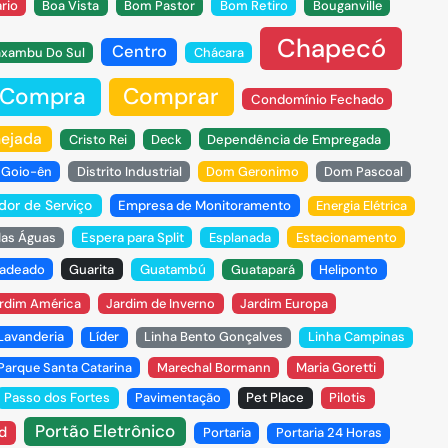
ário
Boa Vista
Bom Pastor
Bom Retiro
Bouganville
Chapecó
Centro
xambu Do Sul
Chácara
Compra
Comprar
Condomínio Fechado
nejada
Cristo Rei
Deck
Dependência de Empregada
o Goio-ên
Distrito Industrial
Dom Geronimo
Dom Pascoal
dor de Serviço
Empresa de Monitoramento
Energia Elétrica
das Águas
Espera para Split
Esplanada
Estacionamento
adeado
Guarita
Guatambú
Guatapará
Heliponto
rdim América
Jardim de Inverno
Jardim Europa
Lavanderia
Líder
Linha Bento Gonçalves
Linha Campinas
arque Santa Catarina
Marechal Bormann
Maria Goretti
Passo dos Fortes
Pavimentação
Pet Place
Pilotis
Portão Eletrônico
d
Portaria
Portaria 24 Horas