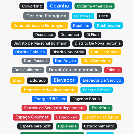
Cozinha
Coworking
Cozinha Americana
Cozinha Planejada
Cristo Rei
Deck
Dependência de Empregada
Depósito
Desbravador
Descanso
Despensa
Di Fiori
Distrito De Marechal Bormann
Distrito De Nova Teotonia
Distrito Goio-ên
Distrito Industrial
Dom Geronimo
Dom Pascoal
Don Angelo
Don Gerônimo
Dormitório com Armário
Don Guilherme
Edícula
Elevador
Elevador de Serviço
Efapi
Eldorado
Empresa de Monitoramento
Energia Elétrica
Energia Trifásica
Engenho Braun
Entrada de Serviço Independente
Escritório
Espaço Gourmet
Espaço Zen
Espelho das Águas
Espera para Split
Esplanada
Estacionamento