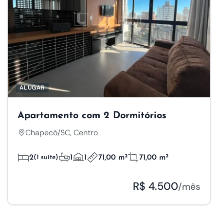
ALUGAR
Apartamento com 2 Dormitórios
Chapecó/SC, Centro
2
(1 suíte)
1
1
71,00 m²
71,00 m²
R$ 4.500
/mês