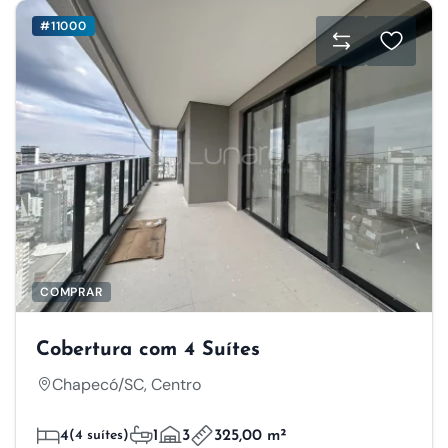
#11000
COMPRAR
Cobertura com 4 Suítes
Chapecó/SC, Centro
4
(4 suítes)
1
3
325,00 m²