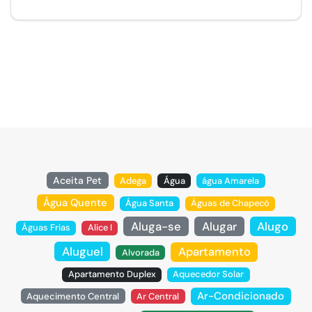
Aceita Pet
Adega
Água
água Amarela
Água Quente
Água Santa
Águas de Chapecó
Aluga-se
Alugar
Alugo
Águas Frias
Alice I
Aluguel
Apartamento
Alvorada
Apartamento Duplex
Aquecedor Solar
Ar-Condicionado
Aquecimento Central
Ar Central