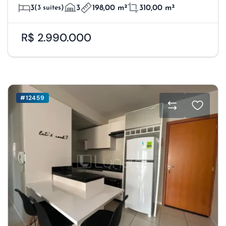
3
(3 suítes)
3
198,00 m²
310,00 m²
R$ 2.990.000
#12459