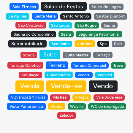
Salão de Festas
Sala Fitness
Salão de Jogos
Santa Inês
Santa Maria
Santo Antônio
Santos Dumont
São Cristóvão
São Lucas
São Roque
Sauna
Sauna do Condomínio
Seara
Segurança Patrimonial
Semimobiliado
Seminário
Sobrado
Spa
Split
Suíte
Studio
Suíte Master
Terraço
Terreno
Terraço Coletivo
Terreno Comercial
Trevo
Tubulação
Universitário
Vederti
Vedertti
Venda
Vende-se
Vendo
Vigilância 24 Horas
Vila Real
Villagos
Ville Bodanese
Vista Panorâmica
Vitrine
Walville
WC de Empregada
Zelador