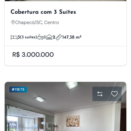
Cobertura com 3 Suítes
Chapecó/SC, Centro
3
(3 suítes)
1
2
147,38 m²
R$ 3.000.000
#11875