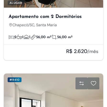
ALUGAR
Apartamento com 2 Dormitórios
Chapecó/SC, Santa Maria
2
1
1
56,00 m²
56,00 m²
R$ 2.620
/mês
#9410