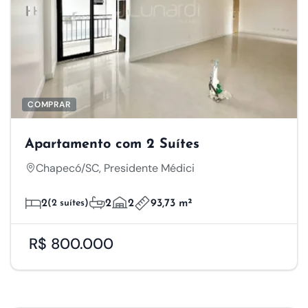
COMPRAR
Apartamento com 2 Suítes
Chapecó/SC, Presidente Médici
2
(2 suítes)
2
2
93,73 m²
R$ 800.000