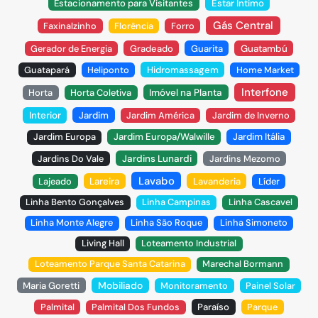
Estacionamento para Visitantes
Estar Íntimo
Gás Central
Faxinalzinho
Florência
Forro
Gerador de Energia
Gradeado
Guarita
Guatambú
Guatapará
Heliponto
Hidromassagem
Home Market
Interfone
Horta
Horta Coletiva
Imóvel na Planta
Interior
Jardim
Jardim América
Jardim de Inverno
Jardim Europa
Jardim Europa/Walwille
Jardim Itália
Jardins Do Vale
Jardins Lunardi
Jardins Mezomo
Lavabo
Lajeado
Lareira
Lavanderia
Líder
Linha Bento Gonçalves
Linha Campinas
Linha Cascavel
Linha Monte Alegre
Linha São Roque
Linha Simoneto
Living Hall
Loteamento Industrial
Loteamento Parque Santa Catarina
Marechal Bormann
Mobiliado
Maria Goretti
Monitoramento
Painel Solar
Palmital
Palmital Dos Fundos
Paraíso
Parque