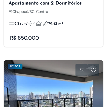
Apartamento com 2 Dormitórios
Chapecó/SC, Centro
2
(1 suíte)
1
1
79,43 m²
R$ 850.000
#11509