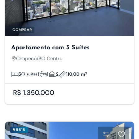
COMPRAR
Apartamento com 3 Suítes
Chapecó/SC, Centro
3
(3 suítes)
1
2
110,00 m²
R$ 1.350.000
#9616