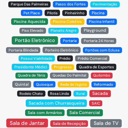
Parque Das Palmeiras
Passo dos Fortes
Pavimentação
Piscina
Pet Place
Pilotis
Pinheirinho
Piscina Aquecida
Piscina Coletiva
Piscina Infantil
Playground
Piso Elevado
Planalto Alegre
Portão Eletrônico
Portaria
Portaria 24 Horas
Portaria Blindada
Porteiro Eletrônico
Portões com Eclusa
Possui Viabilidade
Prédio
Prédio Comercial
Presidente Médici
Progresso
Quadra de Esportes
Quadra de Tênis
Quedas Do Palmital
Quilombo
Quintal
Quiosque
Rede de Esgoto
Reformado
Sacada
Rodeio Chato
Rosa Linda
Rural
Sacada com Churrasqueira
SAIC
Sala Comercial
Sala com Armários
Sala de Jantar
Sala de TV
Sala de Recepção