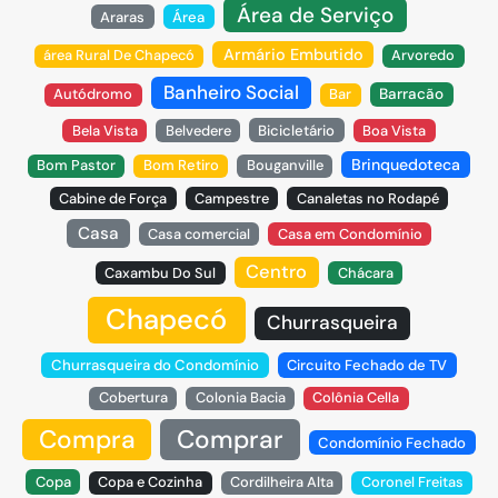
Área de Serviço
Araras
Área
Armário Embutido
área Rural De Chapecó
Arvoredo
Banheiro Social
Autódromo
Bar
Barracão
Bela Vista
Belvedere
Bicicletário
Boa Vista
Brinquedoteca
Bom Pastor
Bom Retiro
Bouganville
Cabine de Força
Campestre
Canaletas no Rodapé
Casa
Casa comercial
Casa em Condomínio
Centro
Caxambu Do Sul
Chácara
Chapecó
Churrasqueira
Churrasqueira do Condomínio
Circuito Fechado de TV
Cobertura
Colonia Bacia
Colônia Cella
Compra
Comprar
Condomínio Fechado
Copa
Copa e Cozinha
Cordilheira Alta
Coronel Freitas