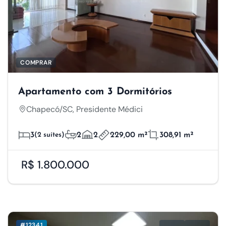
COMPRAR
Apartamento com 3 Dormitórios
Chapecó/SC, Presidente Médici
3
(2 suítes)
2
2
229,00 m²
308,91 m²
R$ 1.800.000
#12341