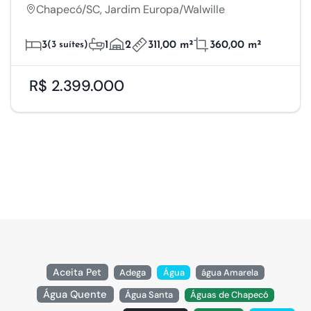
Chapecó/SC, Jardim Europa/Walwille
3
(3 suítes)
1
2
311,00 m²
360,00 m²
R$ 2.399.000
Aceita Pet
Adega
Água
água Amarela
Água Quente
Água Santa
Águas de Chapecó