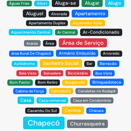
Aluga-se
Alugar
Alugo
Águas Frias
Alice I
Aluguel
Apartamento
Alvorada
Apartamento Duplex
Aquecedor Solar
Ar-Condicionado
Aquecimento Central
Ar Central
Área de Serviço
Araras
Área
Armário Embutido
área Rural De Chapecó
Arvoredo
Banheiro Social
Autódromo
Bar
Barracão
Bela Vista
Belvedere
Bicicletário
Boa Vista
Brinquedoteca
Bom Pastor
Bom Retiro
Bouganville
Cabine de Força
Campestre
Canaletas no Rodapé
Casa
Casa comercial
Casa em Condomínio
Centro
Caxambu Do Sul
Chácara
Chapecó
Churrasqueira