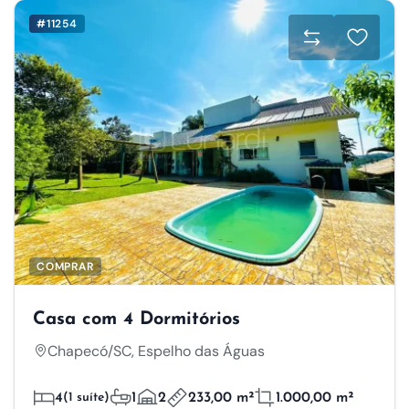
#11254
COMPRAR
Casa com 4 Dormitórios
Chapecó/SC, Espelho das Águas
4
(1 suíte)
1
2
233,00 m²
1.000,00 m²