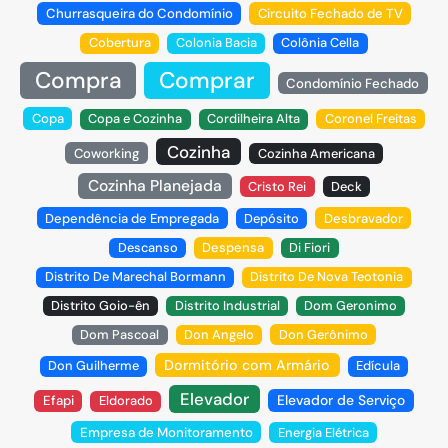
Churrasqueira do Condomínio
Circuito Fechado de TV
Cobertura
Colonia Bacia
Colônia Cella
Compra
Comprar
Condomínio Fechado
Copa
Copa e Cozinha
Cordilheira Alta
Coronel Freitas
Cozinha
Coworking
Cozinha Americana
Cozinha Planejada
Cristo Rei
Deck
Dependência de Empregada
Depósito
Desbravador
Descanso
Despensa
Di Fiori
Distrito De Marechal Bormann
Distrito De Nova Teotonia
Distrito Goio-ên
Distrito Industrial
Dom Geronimo
Dom Pascoal
Don Angelo
Don Gerônimo
Dormitório com Armário
Don Guilherme
Edícula
Elevador
Elevador de Serviço
Efapi
Eldorado
Empresa de Monitoramento
Energia Elétrica