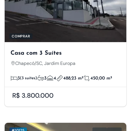
COMPRAR
Casa com 3 Suítes
Chapecó/SC, Jardim Europa
3
(3 suítes)
3
4
488,23 m²
450,00 m²
R$ 3.800.000
#10175