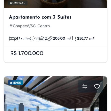
COMPRAR
Apartamento com 3 Suítes
Chapecó/SC, Centro
3
(3 suítes)
1
2
208,00 m²
258,77 m²
R$ 1.700.000
#11955