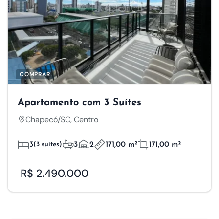
COMPRAR
Apartamento com 3 Suítes
Chapecó/SC, Centro
3
(3 suítes)
3
2
171,00 m²
171,00 m²
R$ 2.490.000