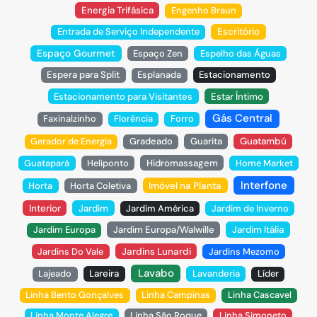
Energia Trifásica
Engenho Braun
Entrada de Serviço Independente
Escritório
Espaço Gourmet
Espaço Zen
Espelho das Águas
Espera para Split
Esplanada
Estacionamento
Estacionamento para Visitantes
Estar Íntimo
Gás Central
Faxinalzinho
Florência
Forro
Gerador de Energia
Gradeado
Guarita
Guatambú
Guatapará
Heliponto
Hidromassagem
Home Market
Interfone
Horta
Horta Coletiva
Imóvel na Planta
Interior
Jardim
Jardim América
Jardim de Inverno
Jardim Europa
Jardim Europa/Walwille
Jardim Itália
Jardins Do Vale
Jardins Lunardi
Jardins Mezomo
Lavabo
Lajeado
Lareira
Lavanderia
Líder
Linha Bento Gonçalves
Linha Campinas
Linha Cascavel
Linha Monte Alegre
Linha São Roque
Linha Simoneto