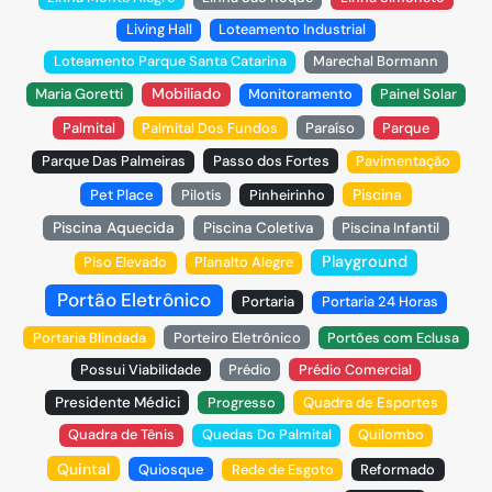
Living Hall
Loteamento Industrial
Loteamento Parque Santa Catarina
Marechal Bormann
Mobiliado
Maria Goretti
Monitoramento
Painel Solar
Palmital
Palmital Dos Fundos
Paraíso
Parque
Parque Das Palmeiras
Passo dos Fortes
Pavimentação
Piscina
Pet Place
Pilotis
Pinheirinho
Piscina Aquecida
Piscina Coletiva
Piscina Infantil
Playground
Piso Elevado
Planalto Alegre
Portão Eletrônico
Portaria
Portaria 24 Horas
Portaria Blindada
Porteiro Eletrônico
Portões com Eclusa
Possui Viabilidade
Prédio
Prédio Comercial
Presidente Médici
Progresso
Quadra de Esportes
Quadra de Tênis
Quedas Do Palmital
Quilombo
Quintal
Quiosque
Rede de Esgoto
Reformado