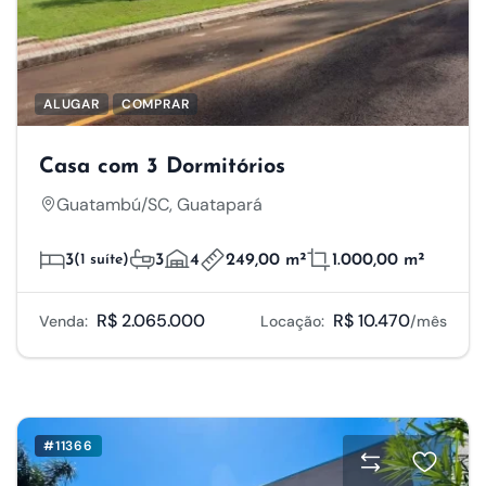
ALUGAR
COMPRAR
Casa com 3 Dormitórios
Guatambú/SC, Guatapará
3
(1 suíte)
3
4
249,00 m²
1.000,00 m²
R$ 2.065.000
R$ 10.470
Venda:
Locação:
/mês
#11366