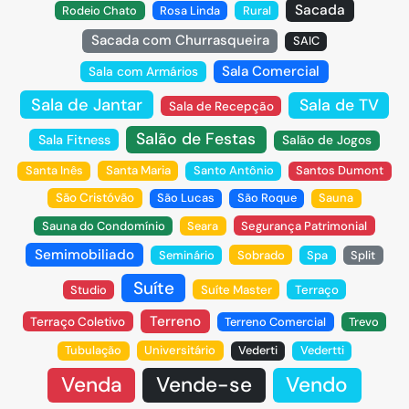
Sacada
Rodeio Chato
Rosa Linda
Rural
Sacada com Churrasqueira
SAIC
Sala Comercial
Sala com Armários
Sala de Jantar
Sala de TV
Sala de Recepção
Salão de Festas
Sala Fitness
Salão de Jogos
Santa Inês
Santa Maria
Santo Antônio
Santos Dumont
São Cristóvão
São Lucas
São Roque
Sauna
Sauna do Condomínio
Seara
Segurança Patrimonial
Semimobiliado
Seminário
Sobrado
Spa
Split
Suíte
Studio
Suíte Master
Terraço
Terreno
Terraço Coletivo
Terreno Comercial
Trevo
Tubulação
Universitário
Vederti
Vedertti
Venda
Vende-se
Vendo