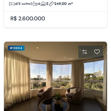
4
(2 suítes)
4
2
249,00 m²
R$ 2.600.000
#10864