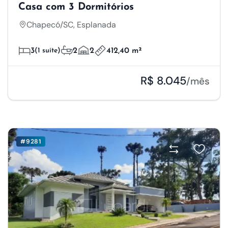
Casa com 3 Dormitórios
Chapecó/SC, Esplanada
3
(1 suíte)
2
2
412,40 m²
R$ 8.045
/mês
#9281