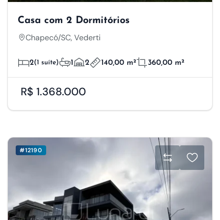
Casa com 2 Dormitórios
Chapecó/SC, Vederti
2
(1 suíte)
1
2
140,00 m²
360,00 m²
R$ 1.368.000
#12190