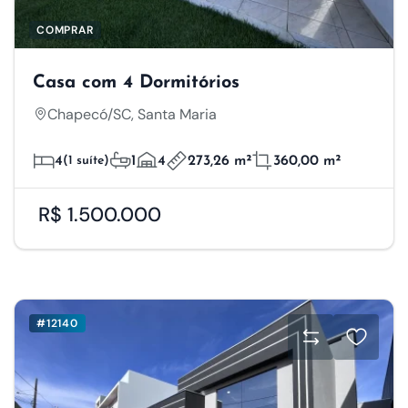
COMPRAR
Casa com 4 Dormitórios
Chapecó/SC, Santa Maria
4
(1 suíte)
1
4
273,26 m²
360,00 m²
R$ 1.500.000
#12140