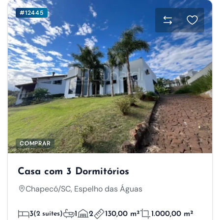
#12445
COMPRAR
Casa com 3 Dormitórios
Chapecó/SC, Espelho das Águas
3
(2 suítes)
1
2
130,00 m²
1.000,00 m²