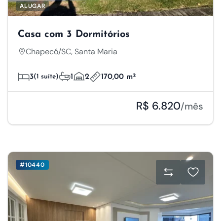
ALUGAR
Casa com 3 Dormitórios
Chapecó/SC, Santa Maria
3
(1 suíte)
1
2
170,00 m²
R$ 6.820
/mês
#10440