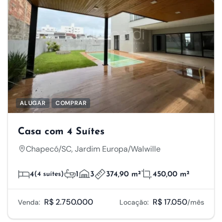
ALUGAR
COMPRAR
Casa com 4 Suítes
Chapecó/SC, Jardim Europa/Walwille
4
(4 suítes)
1
3
374,90 m²
450,00 m²
R$ 2.750.000
R$ 17.050
Venda:
Locação:
/mês