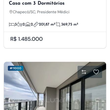
Casa com 3 Dormitórios
Chapecó/SC, Presidente Médici
3
2
2
201,87 m²
369,75 m²
R$ 1.485.000
#11000