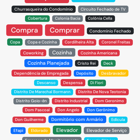
Churrasqueira do Condomínio
Circuito Fechado de TV
Cobertura
Colonia Bacia
Colônia Cella
Compra
Comprar
Condomínio Fechado
Copa
Copa e Cozinha
Cordilheira Alta
Coronel Freitas
Cozinha
Coworking
Cozinha Americana
Cozinha Planejada
Cristo Rei
Deck
Dependência de Empregada
Depósito
Desbravador
Descanso
Despensa
Di Fiori
Distrito De Marechal Bormann
Distrito De Nova Teotonia
Distrito Goio-ên
Distrito Industrial
Dom Geronimo
Dom Pascoal
Don Angelo
Don Gerônimo
Dormitório com Armário
Don Guilherme
Edícula
Elevador
Elevador de Serviço
Efapi
Eldorado