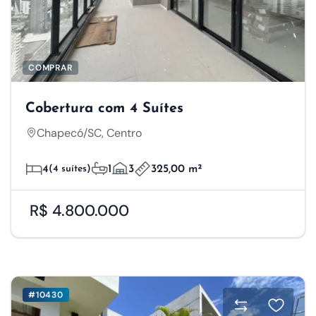
COMPRAR
Cobertura com 4 Suítes
Chapecó/SC, Centro
4
(4 suítes)
1
3
325,00 m²
R$ 4.800.000
#10430