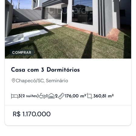
COMPRAR
Casa com 3 Dormitórios
Chapecó/SC, Seminário
3
(2 suítes)
1
2
176,00 m²
360,81 m²
R$ 1.170.000