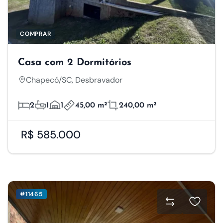
Salvar Preferências
Aceitar Todos
COMPRAR
Casa com 2 Dormitórios
Chapecó/SC, Desbravador
2
1
1
45,00 m²
240,00 m²
R$ 585.000
#11465