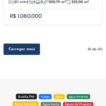
3
(1 suíte)
1
2
200,79 m²
225,00 m²
R$ 1.060.000
18
de 40
Carregar mais
Aceita Pet
Adega
Água
água Amarela
Água Quente
Água Santa
Águas de Chapecó