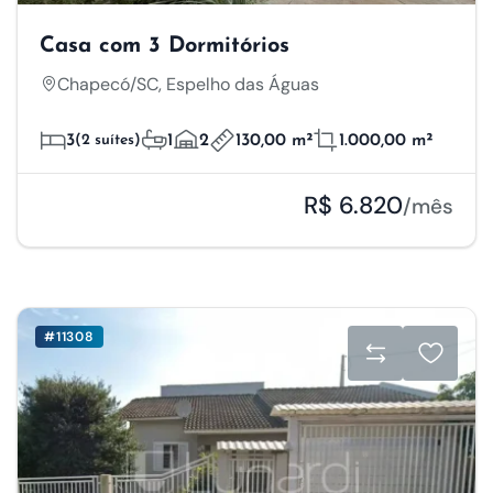
Casa com 3 Dormitórios
Chapecó/SC, Espelho das Águas
3
(2 suítes)
1
2
130,00 m²
1.000,00 m²
R$ 6.820
/mês
#11308