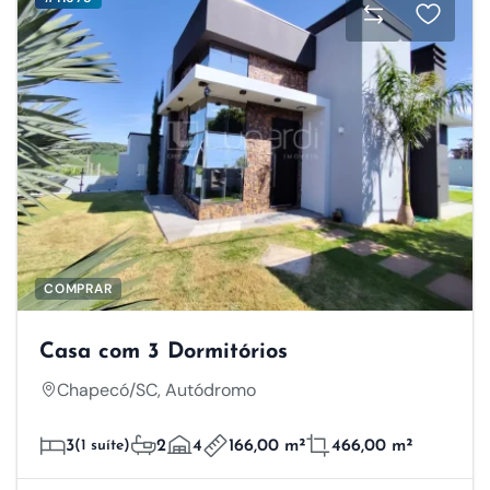
COMPRAR
Casa com 3 Dormitórios
Chapecó/SC, Autódromo
3
(1 suíte)
2
4
166,00 m²
466,00 m²