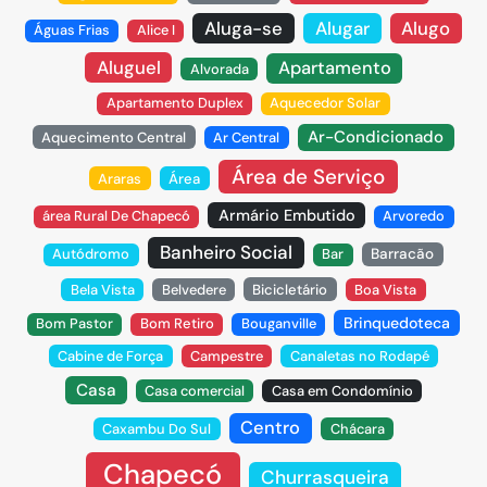
Aluga-se
Alugar
Alugo
Águas Frias
Alice I
Aluguel
Apartamento
Alvorada
Apartamento Duplex
Aquecedor Solar
Ar-Condicionado
Aquecimento Central
Ar Central
Área de Serviço
Araras
Área
Armário Embutido
área Rural De Chapecó
Arvoredo
Banheiro Social
Autódromo
Bar
Barracão
Bela Vista
Belvedere
Bicicletário
Boa Vista
Brinquedoteca
Bom Pastor
Bom Retiro
Bouganville
Cabine de Força
Campestre
Canaletas no Rodapé
Casa
Casa comercial
Casa em Condomínio
Centro
Caxambu Do Sul
Chácara
Chapecó
Churrasqueira