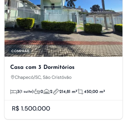
COMPRAR
Casa com 3 Dormitórios
Chapecó/SC, São Cristóvão
3
(1 suíte)
2
2
214,81 m²
450,00 m²
R$ 1.500.000