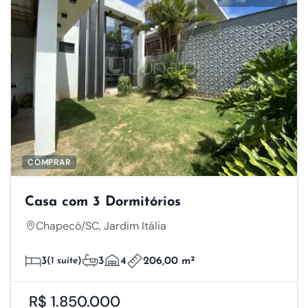
COMPRAR
Casa com 3 Dormitórios
Chapecó/SC, Jardim Itália
Respeitamos a sua
3
(1 suíte)
3
4
206,00 m²
privacidade
R$ 1.850.000