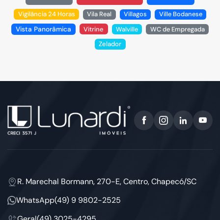
Vigilância 24 Horas
Vila Real
Villagos
Ville Bodanese
Vista Panorâmica
Vitrine
Walville
WC de Empregada
Zelador
R. Marechal Bormann, 270-E, Centro, Chapecó/SC
WhatsApp
(49) 9 9802-2525
Geral
(49) 3025-4295