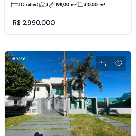
3
(3 suítes)
3
198,00 m²
310,00 m²
R$ 2.990.000
#9266