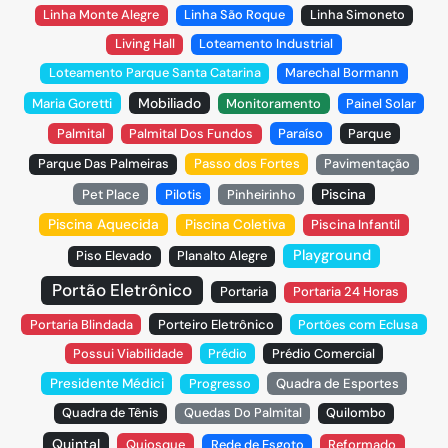
Linha Monte Alegre
Linha São Roque
Linha Simoneto
Living Hall
Loteamento Industrial
Loteamento Parque Santa Catarina
Marechal Bormann
Mobiliado
Maria Goretti
Monitoramento
Painel Solar
Palmital
Palmital Dos Fundos
Paraíso
Parque
Parque Das Palmeiras
Passo dos Fortes
Pavimentação
Piscina
Pet Place
Pilotis
Pinheirinho
Piscina Aquecida
Piscina Coletiva
Piscina Infantil
Playground
Piso Elevado
Planalto Alegre
Portão Eletrônico
Portaria
Portaria 24 Horas
Portaria Blindada
Porteiro Eletrônico
Portões com Eclusa
Possui Viabilidade
Prédio
Prédio Comercial
Presidente Médici
Progresso
Quadra de Esportes
Quadra de Tênis
Quedas Do Palmital
Quilombo
Quintal
Quiosque
Rede de Esgoto
Reformado