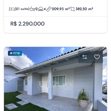
3
(1 suíte)
2
4
209,93 m²
382,50 m²
R$ 2.290.000
#11718