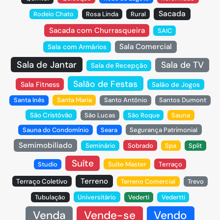
Sacada
Rodeio Chato
Rosa Linda
Rural
Sacada com Churrasqueira
SAIC
Sala Comercial
Sala com Armários
Sala de Jantar
Sala de TV
Sala de Recepção
Salão de Festas
Sala Fitness
Salão de Jogos
Santa Inês
Santa Maria
Santo Antônio
Santos Dumont
São Cristóvão
São Lucas
São Roque
Sauna
Sauna do Condomínio
Seara
Segurança Patrimonial
Semimobiliado
Seminário
Sobrado
Spa
Split
Suíte
Studio
Suíte Master
Terraço
Terreno
Terraço Coletivo
Terreno Comercial
Trevo
Tubulação
Universitário
Vederti
Vedertti
Venda
Vende-se
Vendo