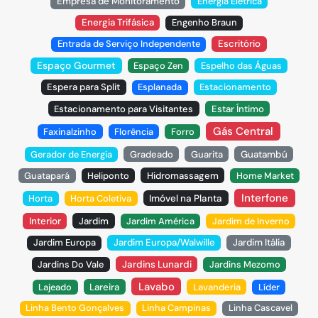
Empresa de Monitoramento
Energia Elétrica
Energia Trifásica
Engenho Braun
Entrada de Serviço Independente
Escritório
Espaço Gourmet
Espaço Zen
Espelho das Águas
Espera para Split
Esplanada
Estacionamento
Estacionamento para Visitantes
Estar Íntimo
Gás Central
Faxinalzinho
Florência
Forro
Gerador de Energia
Gradeado
Guarita
Guatambú
Guatapará
Heliponto
Hidromassagem
Home Market
Interfone
Horta
Horta Coletiva
Imóvel na Planta
Interior
Jardim
Jardim América
Jardim de Inverno
Jardim Europa
Jardim Europa/Walwille
Jardim Itália
Jardins Do Vale
Jardins Lunardi
Jardins Mezomo
Lavabo
Lajeado
Lareira
Lavanderia
Líder
Linha Bento Gonçalves
Linha Campinas
Linha Cascavel