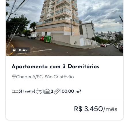
ALUGAR
Apartamento com 3 Dormitórios
Chapecó/SC, São Cristóvão
3
(1 suíte)
1
2
100,00 m²
R$ 3.450
/mês