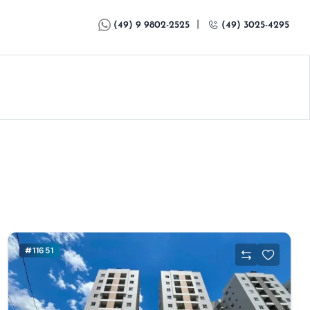
|
(49) 9 9802-2525
(49) 3025-4295
#11651