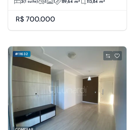
3
(1 suíte)
1
1
89,64 m²
113,84 m²
R$ 700.000
#11632
COMPRAR