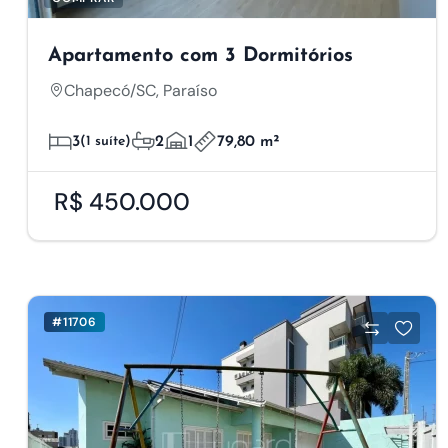
Apartamento com 3 Dormitórios
Chapecó/SC, Paraíso
3
(1 suíte)
2
1
79,80 m²
R$ 450.000
#11706