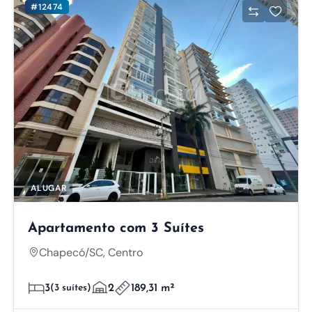
#12474
ALUGAR
Apartamento com 3 Suítes
Chapecó/SC, Centro
3
(3 suítes)
2
189,31 m²