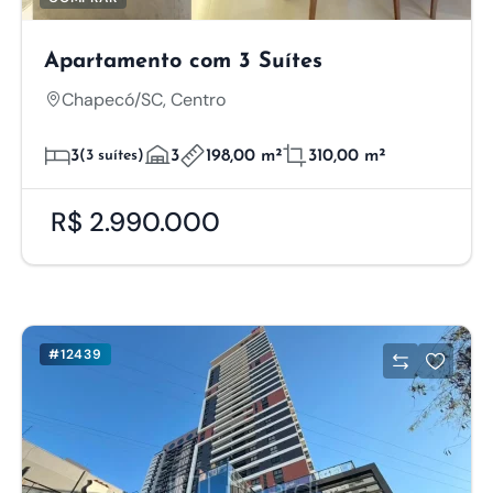
Apartamento com 3 Suítes
Chapecó/SC, Centro
3
(3 suítes)
3
198,00 m²
310,00 m²
R$ 2.990.000
#12439