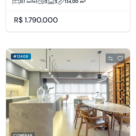
3
(1 suíte)
2
2
134,00 m²
R$ 1.790.000
#12408
COMPRAR