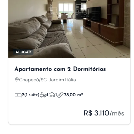
ALUGAR
Apartamento com 2 Dormitórios
Chapecó/SC, Jardim Itália
2
(1 suíte)
1
1
78,00 m²
R$ 3.110
/mês