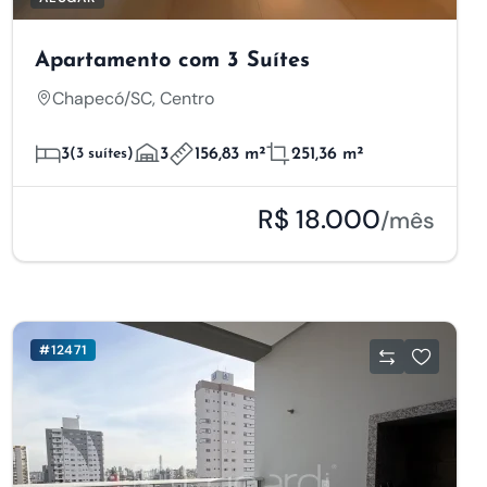
Apartamento com 3 Suítes
Chapecó/SC, Centro
3
(3 suítes)
3
156,83 m²
251,36 m²
R$ 18.000
/mês
#12471