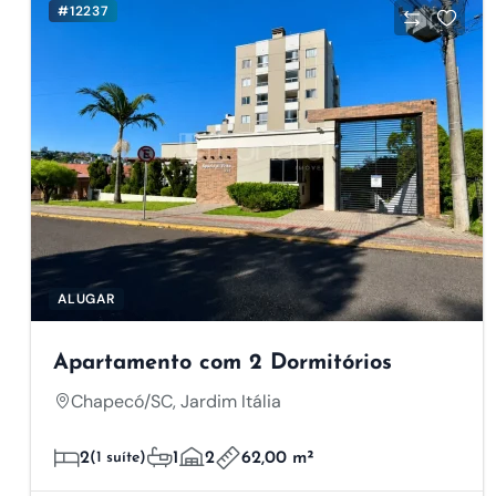
#12237
ALUGAR
Apartamento com 2 Dormitórios
Chapecó/SC, Jardim Itália
2
(1 suíte)
1
2
62,00 m²