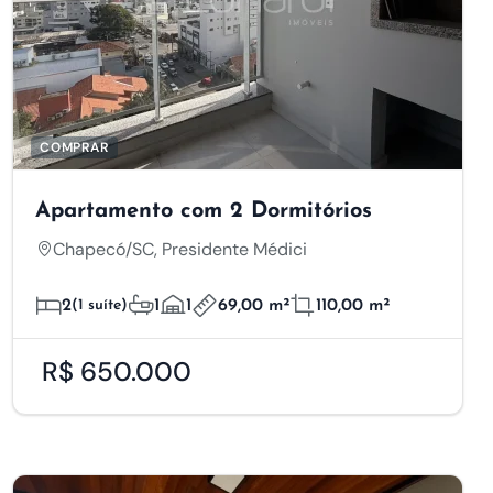
COMPRAR
Apartamento com 2 Dormitórios
Chapecó/SC, Presidente Médici
2
(1 suíte)
1
1
69,00 m²
110,00 m²
R$ 650.000