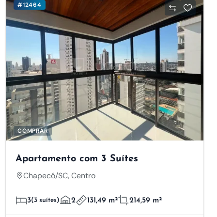
#12464
COMPRAR
Apartamento com 3 Suítes
Chapecó/SC, Centro
3
(3 suítes)
2
131,49 m²
214,59 m²