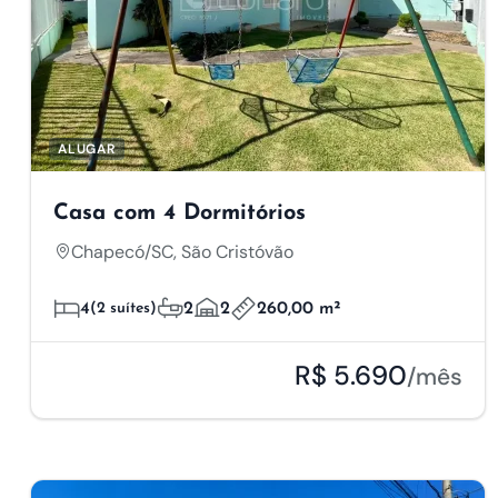
ALUGAR
Casa com 4 Dormitórios
Chapecó/SC, São Cristóvão
4
(2 suítes)
2
2
260,00 m²
R$ 5.690
/mês