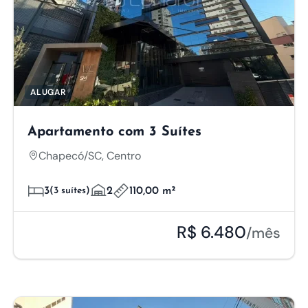
ALUGAR
Apartamento com 3 Suítes
Chapecó/SC, Centro
3
(3 suítes)
2
110,00 m²
R$ 6.480
/mês