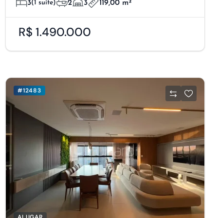
3
(1 suíte)
2
3
119,00 m²
R$ 1.490.000
#12483
ALUGAR