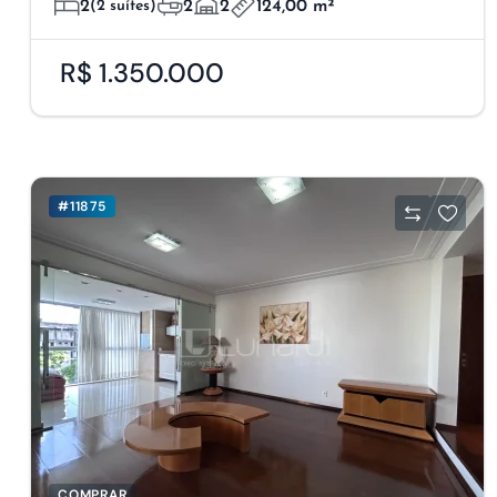
2
(2 suítes)
2
2
124,00 m²
R$ 1.350.000
#11875
COMPRAR