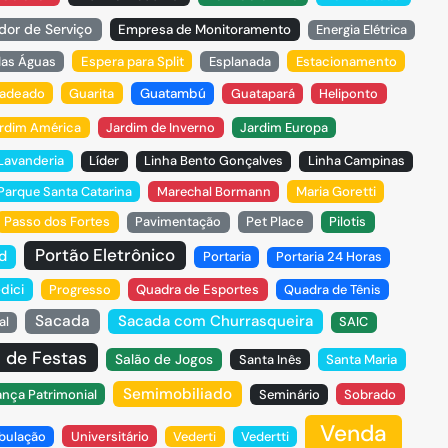
dor de Serviço
Empresa de Monitoramento
Energia Elétrica
das Águas
Espera para Split
Esplanada
Estacionamento
adeado
Guarita
Guatambú
Guatapará
Heliponto
rdim América
Jardim de Inverno
Jardim Europa
Lavanderia
Líder
Linha Bento Gonçalves
Linha Campinas
arque Santa Catarina
Marechal Bormann
Maria Goretti
Passo dos Fortes
Pavimentação
Pet Place
Pilotis
Portão Eletrônico
d
Portaria
Portaria 24 Horas
dici
Progresso
Quadra de Esportes
Quadra de Tênis
Sacada
Sacada com Churrasqueira
al
SAIC
 de Festas
Salão de Jogos
Santa Inês
Santa Maria
Semimobiliado
nça Patrimonial
Seminário
Sobrado
Venda
bulação
Universitário
Vederti
Vedertti