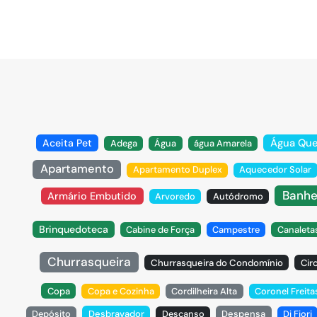
Água Qu
Aceita Pet
Adega
Água
água Amarela
Apartamento
Apartamento Duplex
Aquecedor Solar
Banhe
Armário Embutido
Arvoredo
Autódromo
Brinquedoteca
Cabine de Força
Campestre
Canaleta
Churrasqueira
Churrasqueira do Condomínio
Cir
Copa
Copa e Cozinha
Cordilheira Alta
Coronel Freita
Depósito
Desbravador
Descanso
Despensa
Di Fiori