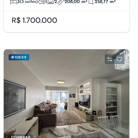
3
(3 suítes)
1
2
208,00 m²
258,77 m²
R$ 1.700.000
#10899
COMPRAR