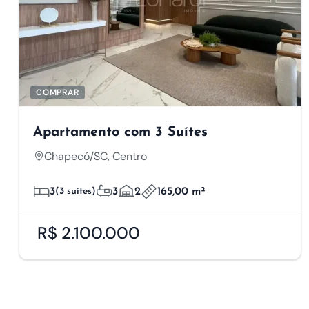
COMPRAR
Apartamento com 3 Suítes
Chapecó/SC, Centro
3
(3 suítes)
3
2
165,00 m²
R$ 2.100.000