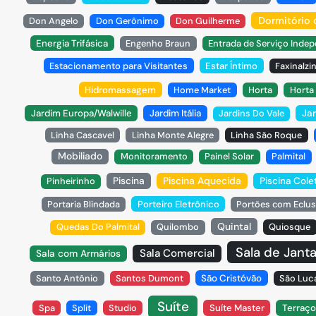
Dormitório
Don Angelo
Don Gerônimo
Don Guilherme
Energia Trifásica
Engenho Braun
Entrada de Serviço Inde
Estacionamento para Visitantes
Estar Íntimo
Faxinalzi
Hidromassagem
Home Market
Horta
Horta 
Jardim Europa/Walwille
Jardim Itália
Jardins Do Vale
Jar
Linha Cascavel
Linha Monte Alegre
Linha São Roque
Mobiliado
Monitoramento
Painel Solar
Palmital
Piscina
Piscina Aquecida
Pinheirinho
Piscina Cole
Portaria Blindada
Porteiro Eletrônico
Portões com Eclu
Quintal
Quedas Do Palmital
Quilombo
Quiosque
Sala de Janta
Sala Comercial
Sala com Armários
Santo Antônio
Santos Dumont
São Cristóvão
São Luc
Suíte
Spa
Split
Studio
Suíte Master
Terraço