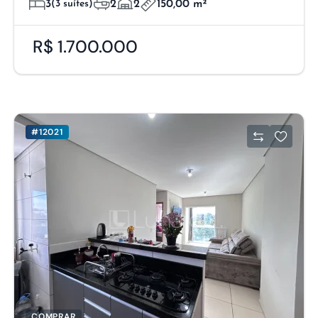
3
(3 suítes)
2
2
150,00 m²
R$ 1.700.000
#12021
COMPRAR