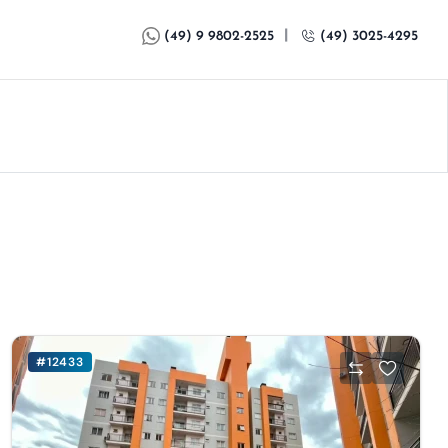
|
(49) 9 9802-2525
(49) 3025-4295
#12433