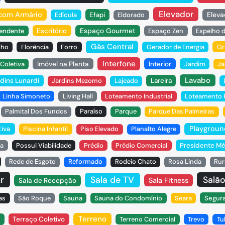
Elevador
 com Armário
Eleva
Edícula
Efapi
Eldorado
Espaço Gourmet
pendente
Escritório
Espaço Zen
Espelho 
Gás Central
nho
Florência
Forro
Gerador de Energia
Gr
Interfone
Coletiva
Imóvel na Planta
Interior
Jardim
Ja
Lavabo
dins Lunardi
Jardins Mezomo
Lajeado
Lareira
Linha Simoneto
Living Hall
Loteamento Industrial
Loteamento P
Palmital Dos Fundos
Paraíso
Parque
Parque Das Palmeiras
Playgroun
tiva
Piscina Infantil
Piso Elevado
Planalto Alegre
sa
Possui Viabilidade
Prédio
Prédio Comercial
Presidente Mé
Rede de Esgoto
Reformado
Rodeio Chato
Rosa Linda
Rur
r
Salão
Sala de TV
Sala Fitness
Sala de Recepção
as
São Roque
Sauna
Sauna do Condomínio
Seara
Segura
Terreno
Terraço Coletivo
Terreno Comercial
Trevo
Tu