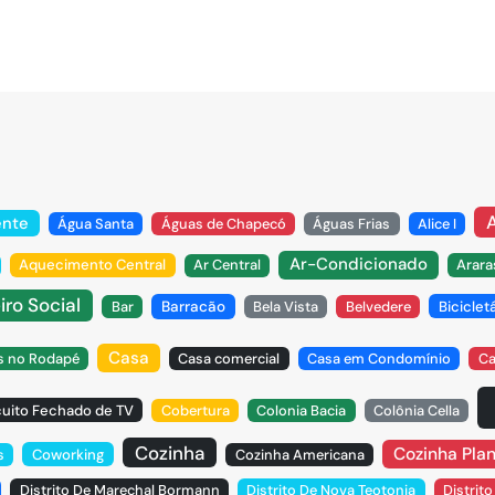
ente
Água Santa
Águas de Chapecó
Águas Frias
Alice I
Ar-Condicionado
Aquecimento Central
Ar Central
Arara
iro Social
Bar
Barracão
Bela Vista
Belvedere
Biciclet
Casa
s no Rodapé
Casa comercial
Casa em Condomínio
Ca
cuito Fechado de TV
Cobertura
Colonia Bacia
Colônia Cella
Cozinha
Cozinha Pla
s
Coworking
Cozinha Americana
Distrito De Marechal Bormann
Distrito De Nova Teotonia
Distrit