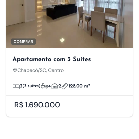
COMPRAR
Apartamento com 3 Suítes
Chapecó/SC, Centro
3
(3 suítes)
4
2
128,00 m²
R$ 1.690.000