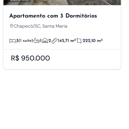
Apartamento com 3 Dormitórios
Chapecó/SC, Santa Maria
3
(1 suíte)
1
2
145,71 m²
222,10 m²
R$ 950.000