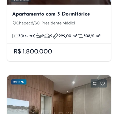
Apartamento com 3 Dormitórios
Chapecó/SC, Presidente Médici
3
(2 suítes)
2
2
229,00 m²
308,91 m²
R$ 1.800.000
#11270