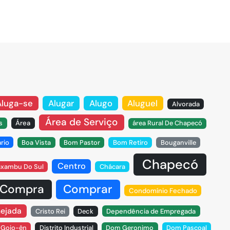
Aluga-se
Alugar
Alugo
Aluguel
Alvorada
Área de Serviço
s
Área
área Rural De Chapecó
ário
Boa Vista
Bom Pastor
Bom Retiro
Bouganville
Chapecó
Centro
xambu Do Sul
Chácara
Compra
Comprar
Condomínio Fechado
nejada
Cristo Rei
Deck
Dependência de Empregada
o Goio-ên
Distrito Industrial
Dom Geronimo
Dom Pascoal