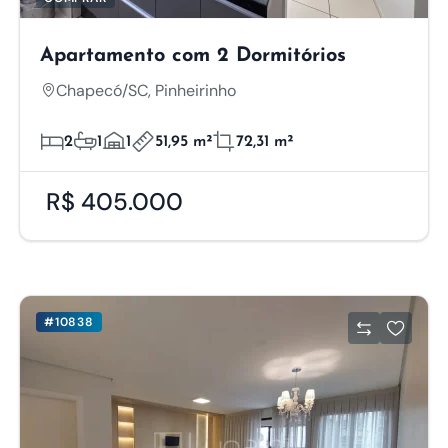
Apartamento com 2 Dormitórios
Chapecó/SC, Pinheirinho
2
1
1
51,95 m²
72,31 m²
R$ 405.000
#10838