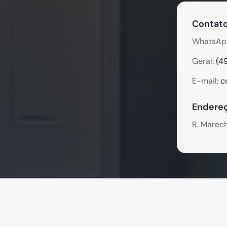
Contato
WhatsAp
Geral:
(4
E-mail:
c
Endereç
R. Marec