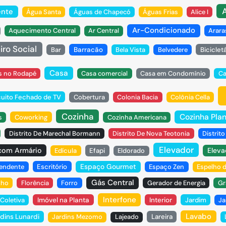
ente
Água Santa
Águas de Chapecó
Águas Frias
Alice I
Ar-Condicionado
Aquecimento Central
Ar Central
Arara
iro Social
Bar
Barracão
Bela Vista
Belvedere
Biciclet
Casa
s no Rodapé
Casa comercial
Casa em Condomínio
Ca
cuito Fechado de TV
Cobertura
Colonia Bacia
Colônia Cella
Cozinha
Cozinha Pla
s
Coworking
Cozinha Americana
Distrito De Marechal Bormann
Distrito De Nova Teotonia
Distrit
Elevador
com Armário
Eleva
Edícula
Efapi
Eldorado
Espaço Gourmet
pendente
Escritório
Espaço Zen
Espelho 
Gás Central
nho
Florência
Forro
Gerador de Energia
Gr
Interfone
Coletiva
Imóvel na Planta
Interior
Jardim
Ja
Lavabo
dins Lunardi
Jardins Mezomo
Lajeado
Lareira