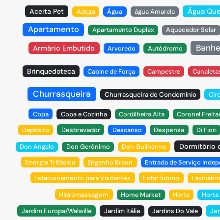
Água Qu
Aceita Pet
Adega
Água
água Amarela
Apartamento
Apartamento Duplex
Aquecedor Solar
Banhe
Armário Embutido
Arvoredo
Autódromo
Brinquedoteca
Cabine de Força
Campestre
Canaleta
Churrasqueira
Churrasqueira do Condomínio
Cir
Copa
Copa e Cozinha
Cordilheira Alta
Coronel Freita
Depósito
Desbravador
Descanso
Despensa
Di Fiori
Dormitório 
Don Angelo
Don Gerônimo
Don Guilherme
Energia Trifásica
Engenho Braun
Entrada de Serviço Inde
Estacionamento para Visitantes
Estar Íntimo
Faxinalzi
Hidromassagem
Home Market
Horta
Horta 
Jardim Europa/Walwille
Jardim Itália
Jardins Do Vale
Jar