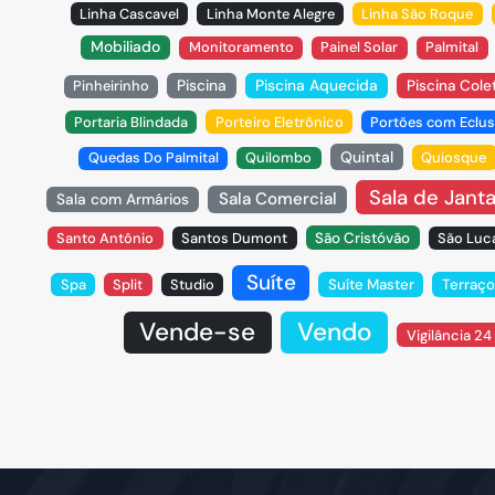
Linha Cascavel
Linha Monte Alegre
Linha São Roque
Mobiliado
Monitoramento
Painel Solar
Palmital
Piscina
Piscina Aquecida
Pinheirinho
Piscina Cole
Portaria Blindada
Porteiro Eletrônico
Portões com Eclu
Quintal
Quedas Do Palmital
Quilombo
Quiosque
Sala de Janta
Sala Comercial
Sala com Armários
Santo Antônio
Santos Dumont
São Cristóvão
São Luc
Suíte
Spa
Split
Studio
Suíte Master
Terraço
Vende-se
Vendo
Vigilância 24