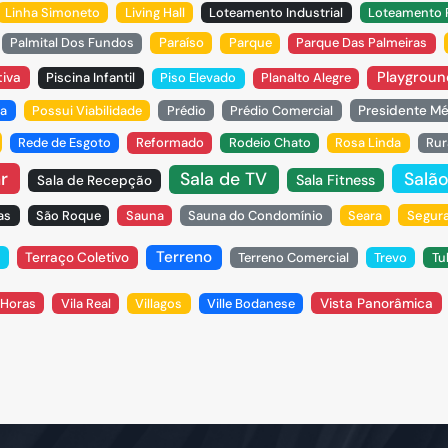
Linha Simoneto
Living Hall
Loteamento Industrial
Loteamento P
Palmital Dos Fundos
Paraíso
Parque
Parque Das Palmeiras
Playgroun
tiva
Piscina Infantil
Piso Elevado
Planalto Alegre
sa
Possui Viabilidade
Prédio
Prédio Comercial
Presidente Mé
Rede de Esgoto
Reformado
Rodeio Chato
Rosa Linda
Rur
r
Salão
Sala de TV
Sala Fitness
Sala de Recepção
as
São Roque
Sauna
Sauna do Condomínio
Seara
Segura
Terreno
Terraço Coletivo
Terreno Comercial
Trevo
Tu
Vista Panorâmica
 Horas
Vila Real
Villagos
Ville Bodanese