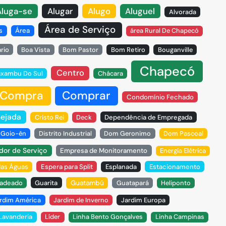
Aluga-se
Alugar
Alugo
Aluguel
Alvorada
Área de Serviço
s
Área
área Rural De Chapecó
ário
Boa Vista
Bom Pastor
Bom Retiro
Bouganville
Chapecó
Centro
xambu Do Sul
Chácara
Compra
Comprar
Condomínio Fechado
nejada
Cristo Rei
Deck
Dependência de Empregada
o Goio-ên
Distrito Industrial
Dom Geronimo
Dom Pascoal
dor de Serviço
Empresa de Monitoramento
Energia Elétrica
das Águas
Espera para Split
Esplanada
Estacionamento
adeado
Guarita
Guatambú
Guatapará
Heliponto
rdim América
Jardim de Inverno
Jardim Europa
Lavanderia
Líder
Linha Bento Gonçalves
Linha Campinas