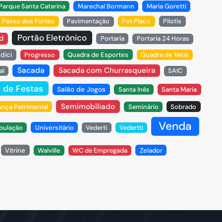
arque Santa Catarina
Marechal Bormann
Maria Goretti
Passo dos Fortes
Pavimentação
Pet Place
Pilotis
Portão Eletrônico
d
Portaria
Portaria 24 Horas
dici
Progresso
Quadra de Esportes
Quadra de Tênis
Sacada
Sacada com Churrasqueira
al
SAIC
 de Festas
Salão de Jogos
Santa Inês
Santa Maria
Semimobiliado
nça Patrimonial
Seminário
Sobrado
Venda
bulação
Universitário
Vederti
Vedertti
Vitrine
Walville
WC de Empregada
Zelador