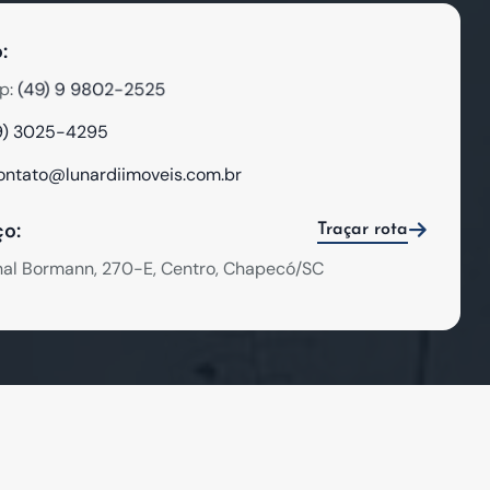
:
(49) 9 9802-2525
p:
9) 3025-4295
ontato@lunardiimoveis.com.br
o:
Traçar rota
hal Bormann, 270-E, Centro, Chapecó/SC