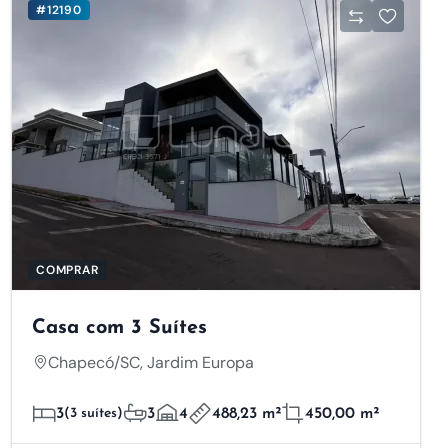
#12190
COMPRAR
Casa com 3 Suítes
Chapecó/SC, Jardim Europa
3
(3 suítes)
3
4
488,23 m²
450,00 m²