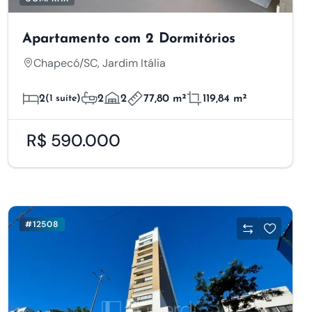
Apartamento com 2 Dormitórios
Chapecó/SC, Jardim Itália
2
(1 suíte)
2
2
77,80 m²
119,84 m²
R$ 590.000
#12508