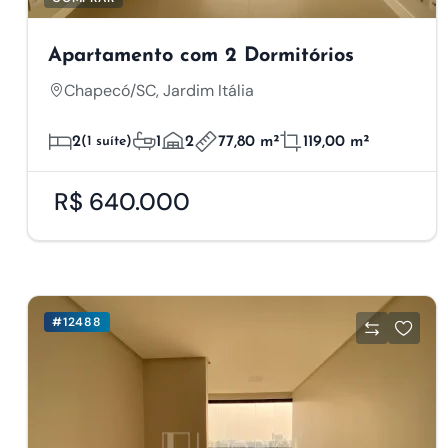
Apartamento com 2 Dormitórios
Chapecó/SC, Jardim Itália
2
(1 suíte)
1
2
77,80 m²
119,00 m²
R$ 640.000
#12488