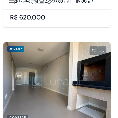
2
(1 suíte)
1
2
77,80 m²
119,00 m²
R$ 620.000
#12487
COMPRAR