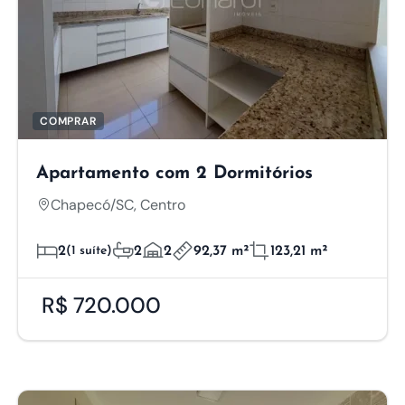
COMPRAR
Apartamento com 2 Dormitórios
Chapecó/SC, Centro
2
(1 suíte)
2
2
92,37 m²
123,21 m²
R$ 720.000