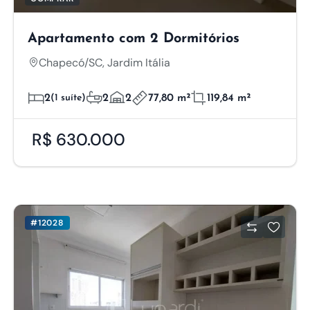
Apartamento com 2 Dormitórios
Chapecó/SC, Jardim Itália
2
(1 suíte)
2
2
77,80 m²
119,84 m²
R$ 630.000
#12028