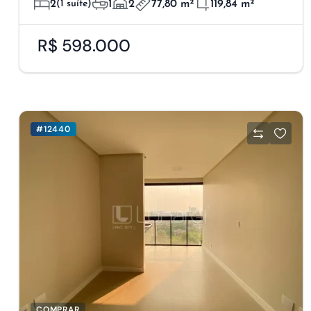
2
(1 suíte)
1
2
77,80 m²
119,84 m²
R$ 598.000
#12440
COMPRAR