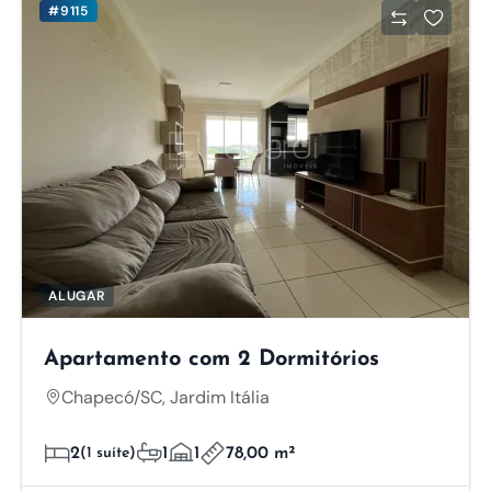
#9115
ALUGAR
Apartamento com 2 Dormitórios
Chapecó/SC, Jardim Itália
2
(1 suíte)
1
1
78,00 m²