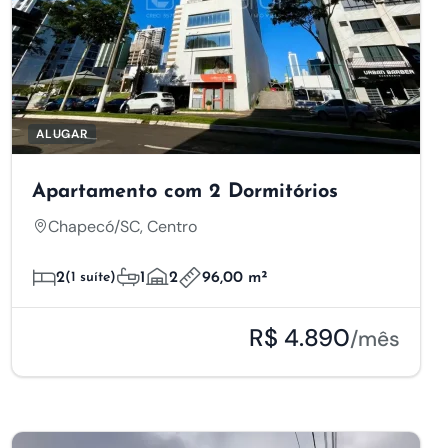
ALUGAR
Apartamento com 2 Dormitórios
Chapecó/SC, Centro
2
(1 suíte)
1
2
96,00 m²
R$ 4.890
/mês