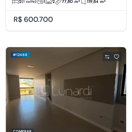
2
(1 suíte)
1
2
77,80 m²
119,84 m²
R$ 600.700
#12486
COMPRAR