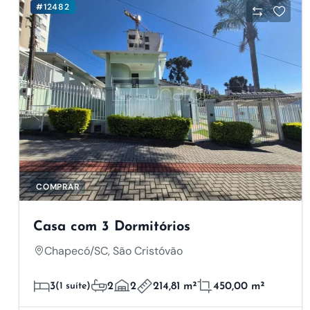
#12482
COMPRAR
Casa com 3 Dormitórios
Chapecó/SC, São Cristóvão
3
(1 suíte)
2
2
214,81 m²
450,00 m²