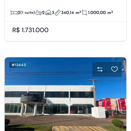
2
(1 suíte)
2
3
340,14 m²
1.000,00 m²
R$ 1.731.000
#12443