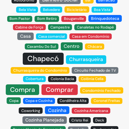
Autódromo
Bar
Barracão
Bela Vista
Belvedere
Bicicletário
Boa Vista
Brinquedoteca
Bom Pastor
Bom Retiro
Bouganville
Cabine de Força
Campestre
Canaletas no Rodapé
Casa
Casa comercial
Casa em Condomínio
Centro
Caxambu Do Sul
Chácara
Chapecó
Churrasqueira
Churrasqueira do Condomínio
Circuito Fechado de TV
Cobertura
Colonia Bacia
Colônia Cella
Compra
Comprar
Condomínio Fechado
Copa
Copa e Cozinha
Cordilheira Alta
Coronel Freitas
Cozinha
Coworking
Cozinha Americana
Cozinha Planejada
Cristo Rei
Deck