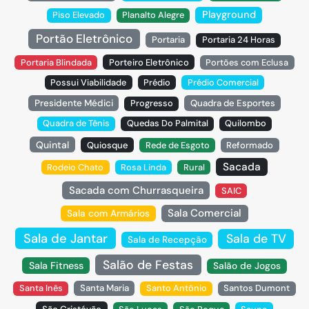
Playground
Piso Elevado
Planalto Alegre
Portão Eletrônico
Portaria
Portaria 24 Horas
Portaria Blindada
Porteiro Eletrônico
Portões com Eclusa
Possui Viabilidade
Prédio
Prédio Comercial
Presidente Médici
Progresso
Quadra de Esportes
Quadra de Tênis
Quedas Do Palmital
Quilombo
Quintal
Quiosque
Rede de Esgoto
Reformado
Sacada
Rodeio Chato
Rosa Linda
Rural
Sacada com Churrasqueira
SAIC
Sala Comercial
Sala com Armários
Sala de Jantar
Sala de TV
Sala de Recepção
Salão de Festas
Sala Fitness
Salão de Jogos
Santa Inês
Santa Maria
Santo Antônio
Santos Dumont