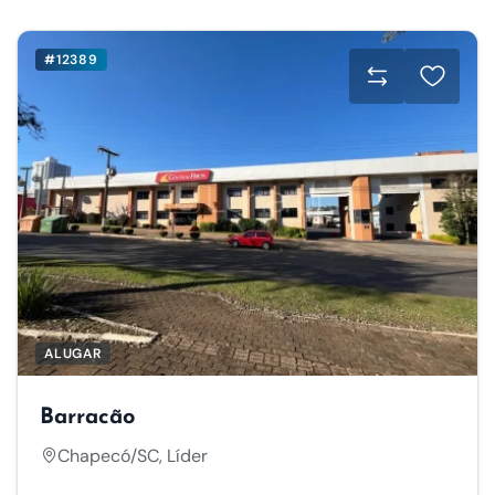
#12389
ALUGAR
Barracão
Chapecó/SC, Líder