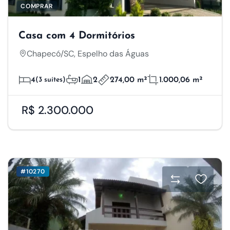
COMPRAR
Casa com 4 Dormitórios
Chapecó/SC, Espelho das Águas
4
(3 suítes)
1
2
274,00 m²
1.000,06 m²
R$ 2.300.000
#10270