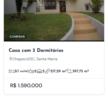
COMPRAR
Casa com 3 Dormitórios
Chapecó/SC, Santa Maria
3
(1 suíte)
2
2
217,29 m²
397,75 m²
R$ 1.590.000