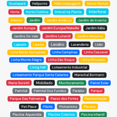
Guatapará
Heliponto
Hidromassagem
Home Market
Interfone
Horta
Horta Coletiva
Imóvel na Planta
Interior
Jardim
Jardim América
Jardim de Inverno
Jardim Europa
Jardim Europa/Walwille
Jardim Itália
Jardins Do Vale
Jardins Lunardi
Jardins Mezomo
Lavabo
Lajeado
Lareira
Lavanderia
Líder
Linha Bento Gonçalves
Linha Campinas
Linha Cascavel
Linha Monte Alegre
Linha São Roque
Linha Simoneto
Living Hall
Loteamento Industrial
Loteamento Parque Santa Catarina
Marechal Bormann
Mobiliado
Maria Goretti
Monitoramento
Painel Solar
Palmital
Palmital Dos Fundos
Paraíso
Parque
Parque Das Palmeiras
Passo dos Fortes
Pavimentação
Piscina
Pet Place
Pilotis
Pinheirinho
Piscina Aquecida
Piscina Coletiva
Piscina Infantil