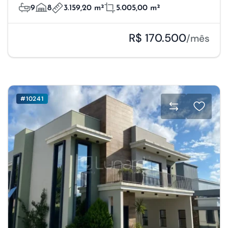
9
8
3.159,20 m²
5.005,00 m²
R$ 170.500
/mês
#10241