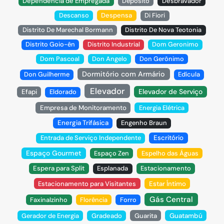
Dependência de Empregada
Depósito
Desbravador
Descanso
Despensa
Di Fiori
Distrito De Marechal Bormann
Distrito De Nova Teotonia
Distrito Goio-ên
Distrito Industrial
Dom Geronimo
Dom Pascoal
Don Angelo
Don Gerônimo
Dormitório com Armário
Don Guilherme
Edícula
Elevador
Elevador de Serviço
Efapi
Eldorado
Empresa de Monitoramento
Energia Elétrica
Energia Trifásica
Engenho Braun
Entrada de Serviço Independente
Escritório
Espaço Gourmet
Espaço Zen
Espelho das Águas
Espera para Split
Esplanada
Estacionamento
Estacionamento para Visitantes
Estar Íntimo
Gás Central
Faxinalzinho
Florência
Forro
Gerador de Energia
Gradeado
Guarita
Guatambú