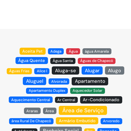
Aceita Pet
Adega
Água
água Amarela
Água Quente
Água Santa
Águas de Chapecó
Aluga-se
Alugar
Alugo
Águas Frias
Alice I
Aluguel
Apartamento
Alvorada
Apartamento Duplex
Aquecedor Solar
Ar-Condicionado
Aquecimento Central
Ar Central
Área de Serviço
Araras
Área
Armário Embutido
área Rural De Chapecó
Arvoredo
Banheiro Social