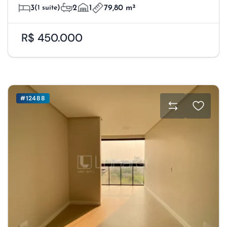
3
(1 suíte)
2
1
79,80 m²
R$ 450.000
#12488