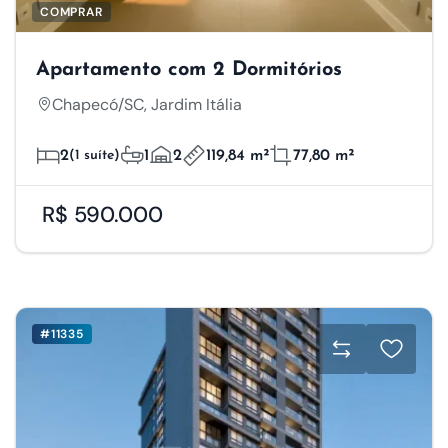
COMPRAR
Apartamento com 2 Dormitórios
Chapecó/SC, Jardim Itália
2
(1 suíte)
1
2
119,84 m²
77,80 m²
R$ 590.000
#11335