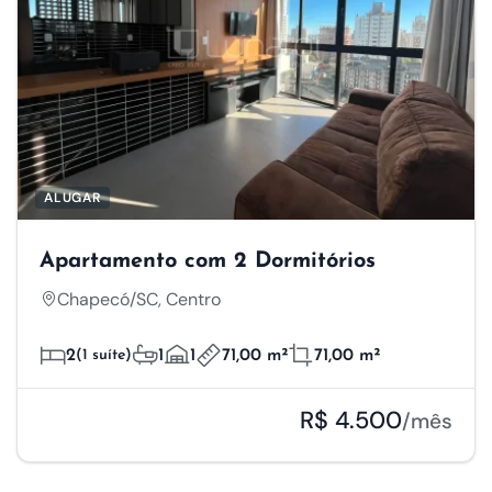
ALUGAR
Apartamento com 2 Dormitórios
Chapecó/SC, Centro
2
(1 suíte)
1
1
71,00 m²
71,00 m²
R$ 4.500
/mês