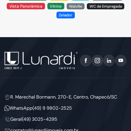
Vista Panorâmica
Vitrine
Walville
WC de Empregada
Zelador
R. Marechal Bormann, 270-E, Centro, Chapecó/SC
WhatsApp
(49) 9 9802-2525
Geral
(49) 3025-4295
contato@lunardiimoveis.com.br