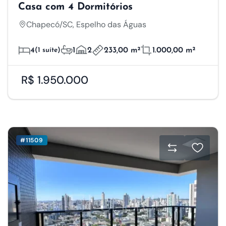
Casa com 4 Dormitórios
Chapecó/SC, Espelho das Águas
4
(1 suíte)
1
2
233,00 m²
1.000,00 m²
R$ 1.950.000
#11509