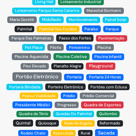
Living Hall
Loteamento Industrial
Loteamento Parque Santa Catarina
Marechal Bormann
Mobiliado
Maria Goretti
Monitoramento
Painel Solar
Palmital
Palmital Dos Fundos
Paraíso
Parque
Parque Das Palmeiras
Passo dos Fortes
Pavimentação
Piscina
Pet Place
Pilotis
Pinheirinho
Piscina Aquecida
Piscina Coletiva
Piscina Infantil
Playground
Piso Elevado
Planalto Alegre
Portão Eletrônico
Portaria
Portaria 24 Horas
Portaria Blindada
Porteiro Eletrônico
Portões com Eclusa
Possui Viabilidade
Prédio
Prédio Comercial
Presidente Médici
Progresso
Quadra de Esportes
Quadra de Tênis
Quedas Do Palmital
Quilombo
Quintal
Quiosque
Rede de Esgoto
Reformado
Sacada
Rodeio Chato
Rosa Linda
Rural