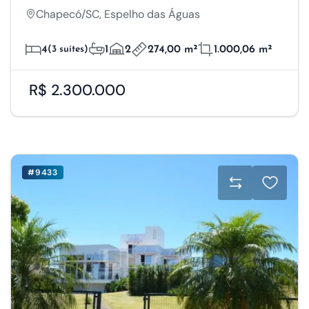
Chapecó/SC, Espelho das Águas
4
(3 suítes)
1
2
274,00 m²
1.000,06 m²
R$ 2.300.000
#9433