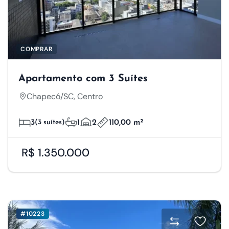
COMPRAR
Apartamento com 3 Suítes
Chapecó/SC, Centro
3
(3 suítes)
1
2
110,00 m²
R$ 1.350.000
#10223