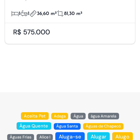
1
1
36,60 m²
81,30 m²
R$ 575.000
Aceita Pet
Adega
Água
água Amarela
Água Quente
Água Santa
Águas de Chapecó
Aluga-se
Alugar
Alugo
Águas Frias
Alice I