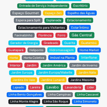
Entrada de Serviço Independente
Escritório
Espaço Gourmet
Espaço Zen
Espelho das Águas
Espera para Split
Esplanada
Estacionamento
Estacionamento para Visitantes
Estar Íntimo
Gás Central
Faxinalzinho
Florência
Forro
Gerador de Energia
Gradeado
Guarita
Guatambú
Guatapará
Heliponto
Hidromassagem
Home Market
Interfone
Horta
Horta Coletiva
Imóvel na Planta
Interior
Jardim
Jardim América
Jardim de Inverno
Jardim Europa
Jardim Europa/Walwille
Jardim Itália
Jardins Do Vale
Jardins Lunardi
Jardins Mezomo
Lavabo
Lajeado
Lareira
Lavanderia
Líder
Linha Bento Gonçalves
Linha Campinas
Linha Cascavel
Linha Monte Alegre
Linha São Roque
Linha Simoneto