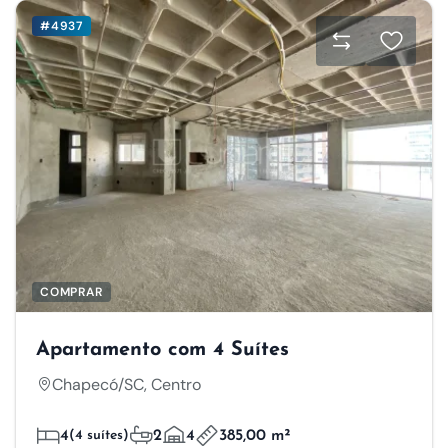
#4937
COMPRAR
Apartamento com 4 Suítes
Chapecó/SC, Centro
4
(4 suítes)
2
4
385,00 m²