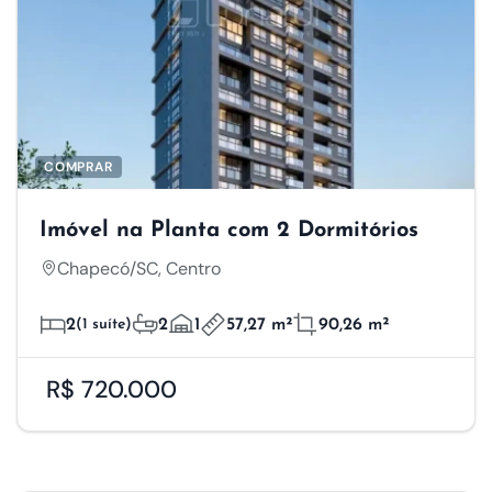
COMPRAR
Imóvel na Planta com 2 Dormitórios
Chapecó/SC, Centro
2
(1 suíte)
2
1
57,27 m²
90,26 m²
R$ 720.000