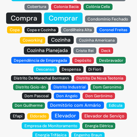
Cobertura
Colonia Bacia
Colônia Cella
Compra
Comprar
Condomínio Fechado
Copa
Copa e Cozinha
Cordilheira Alta
Coronel Freitas
Cozinha
Coworking
Cozinha Americana
Cozinha Planejada
Cristo Rei
Deck
Dependência de Empregada
Depósito
Desbravador
Descanso
Despensa
Di Fiori
Distrito De Marechal Bormann
Distrito De Nova Teotonia
Distrito Goio-ên
Distrito Industrial
Dom Geronimo
Dom Pascoal
Don Angelo
Don Gerônimo
Dormitório com Armário
Don Guilherme
Edícula
Elevador
Elevador de Serviço
Efapi
Eldorado
Empresa de Monitoramento
Energia Elétrica
Energia Trifásica
Engenho Braun