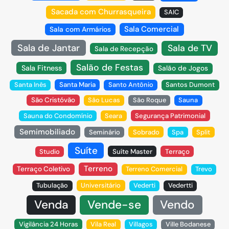
Sacada com Churrasqueira
SAIC
Sala Comercial
Sala com Armários
Sala de Jantar
Sala de TV
Sala de Recepção
Salão de Festas
Sala Fitness
Salão de Jogos
Santa Inês
Santa Maria
Santo Antônio
Santos Dumont
São Cristóvão
São Lucas
São Roque
Sauna
Sauna do Condomínio
Seara
Segurança Patrimonial
Semimobiliado
Seminário
Sobrado
Spa
Split
Suíte
Studio
Suíte Master
Terraço
Terreno
Terraço Coletivo
Terreno Comercial
Trevo
Tubulação
Universitário
Vederti
Vedertti
Venda
Vende-se
Vendo
Vigilância 24 Horas
Vila Real
Villagos
Ville Bodanese