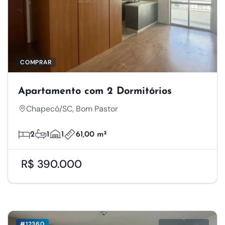
COMPRAR
Apartamento com 2 Dormitórios
Chapecó/SC, Bom Pastor
2
1
1
61,00 m²
R$ 390.000
#12360