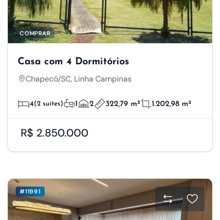
COMPRAR
Casa com 4 Dormitórios
Chapecó/SC, Linha Campinas
4
(2 suítes)
1
2
322,79 m²
1.202,98 m²
R$ 2.850.000
#11991