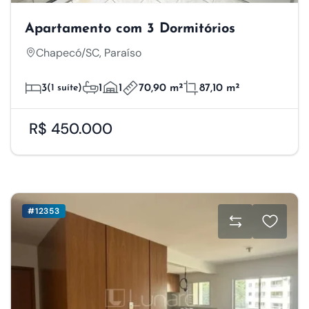
Apartamento com 3 Dormitórios
Chapecó/SC, Paraíso
3
(1 suíte)
1
1
70,90 m²
87,10 m²
R$ 450.000
#12353