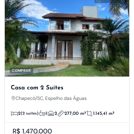
COMPRAR
Casa com 2 Suítes
Chapecó/SC, Espelho das Águas
2
(2 suítes)
1
2
277,00 m²
1.145,41 m²
R$ 1.470.000