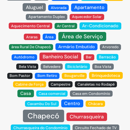
Aluguel
Apartamento
Alvorada
Apartamento Duplex
Aquecedor Solar
Ar-Condicionado
Aquecimento Central
Ar Central
Área de Serviço
Araras
Área
Armário Embutido
área Rural De Chapecó
Arvoredo
Banheiro Social
Autódromo
Bar
Barracão
Bela Vista
Belvedere
Bicicletário
Boa Vista
Brinquedoteca
Bom Pastor
Bom Retiro
Bouganville
Cabine de Força
Campestre
Canaletas no Rodapé
Casa
Casa comercial
Casa em Condomínio
Centro
Caxambu Do Sul
Chácara
Chapecó
Churrasqueira
Churrasqueira do Condomínio
Circuito Fechado de TV