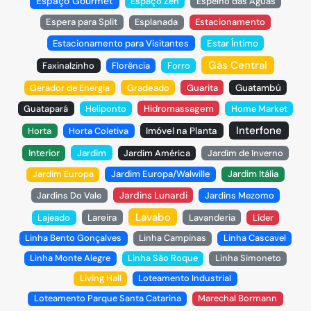
Espaço Gourmet
Espaço Zen
Espelho das Águas
Espera para Split
Esplanada
Estacionamento
Estacionamento para Visitantes
Estar Íntimo
Gás Central
Faxinalzinho
Florência
Forro
Gerador de Energia
Gradeado
Guarita
Guatambú
Guatapará
Heliponto
Hidromassagem
Home Market
Interfone
Horta
Horta Coletiva
Imóvel na Planta
Interior
Jardim
Jardim América
Jardim de Inverno
Jardim Europa
Jardim Europa/Walwille
Jardim Itália
Jardins Do Vale
Jardins Lunardi
Jardins Mezomo
Lavabo
Lajeado
Lareira
Lavanderia
Líder
Linha Bento Gonçalves
Linha Campinas
Linha Cascavel
Linha Monte Alegre
Linha São Roque
Linha Simoneto
Living Hall
Loteamento Industrial
Loteamento Parque Santa Catarina
Marechal Bormann