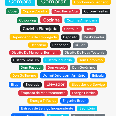
Compra
Comprar
Condomínio Fechado
Copa
Copa e Cozinha
Cordilheira Alta
Coronel Freitas
Cozinha
Coworking
Cozinha Americana
Cozinha Planejada
Cristo Rei
Deck
Dependência de Empregada
Depósito
Desbravador
Descanso
Despensa
Di Fiori
Distrito De Marechal Bormann
Distrito De Nova Teotonia
Distrito Goio-ên
Distrito Industrial
Dom Geronimo
Dom Pascoal
Don Angelo
Don Gerônimo
Dormitório com Armário
Don Guilherme
Edícula
Elevador
Elevador de Serviço
Efapi
Eldorado
Empresa de Monitoramento
Energia Elétrica
Energia Trifásica
Engenho Braun
Entrada de Serviço Independente
Escritório