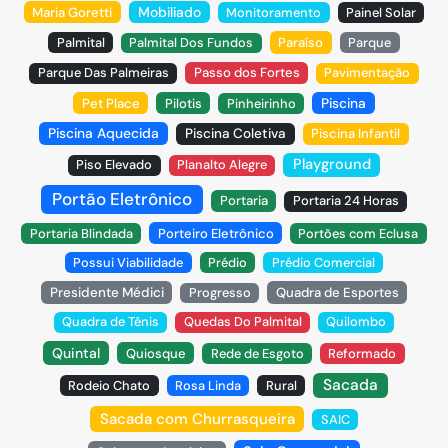
Mobiliado
Maria Goretti
Monitoramento
Painel Solar
Palmital
Palmital Dos Fundos
Paraíso
Parque
Parque Das Palmeiras
Passo dos Fortes
Pavimentação
Piscina
Pet Place
Pilotis
Pinheirinho
Piscina Aquecida
Piscina Coletiva
Piscina Infantil
Playground
Piso Elevado
Planalto Alegre
Portão Eletrônico
Portaria
Portaria 24 Horas
Portaria Blindada
Porteiro Eletrônico
Portões com Eclusa
Possui Viabilidade
Prédio
Prédio Comercial
Presidente Médici
Progresso
Quadra de Esportes
Quadra de Tênis
Quedas Do Palmital
Quilombo
Quintal
Quiosque
Rede de Esgoto
Reformado
Sacada
Rodeio Chato
Rosa Linda
Rural
Sacada com Churrasqueira
SAIC