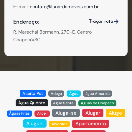
E-mail:
contato@lunardiimoveis.com.br
Endereço:
Traçar rota
R. Marechal Bormann, 270-E, Centro,
Chapecó/SC
Aceita Pet
Adega
Água
água Amarela
Água Quente
Água Santa
Águas de Chapecó
Aluga-se
Alugar
Alugo
Águas Frias
Alice I
Aluguel
Apartamento
Alvorada