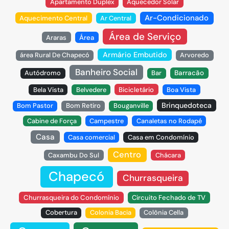
Apartamento Duplex
Aquecedor Solar
Ar-Condicionado
Aquecimento Central
Ar Central
Área de Serviço
Araras
Área
Armário Embutido
área Rural De Chapecó
Arvoredo
Banheiro Social
Autódromo
Bar
Barracão
Bela Vista
Belvedere
Bicicletário
Boa Vista
Brinquedoteca
Bom Pastor
Bom Retiro
Bouganville
Cabine de Força
Campestre
Canaletas no Rodapé
Casa
Casa comercial
Casa em Condomínio
Centro
Caxambu Do Sul
Chácara
Chapecó
Churrasqueira
Churrasqueira do Condomínio
Circuito Fechado de TV
Cobertura
Colonia Bacia
Colônia Cella