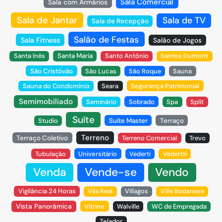
Sala Comercial
Sala com Armários
Sala de Jantar
Sala de TV
Sala de Recepção
Salão de Festas
Sala Fitness
Salão de Jogos
Santa Inês
Santa Maria
Santo Antônio
Santos Dumont
São Cristóvão
São Lucas
São Roque
Sauna
Sauna do Condomínio
Seara
Segurança Patrimonial
Semimobiliado
Seminário
Sobrado
Spa
Split
Suíte
Studio
Suíte Master
Terraço
Terreno
Terraço Coletivo
Terreno Comercial
Trevo
Tubulação
Universitário
Vederti
Vedertti
Venda
Vende-se
Vendo
Vigilância 24 Horas
Vila Real
Villagos
Ville Bodanese
Vista Panorâmica
Vitrine
Walville
WC de Empregada
Zelador