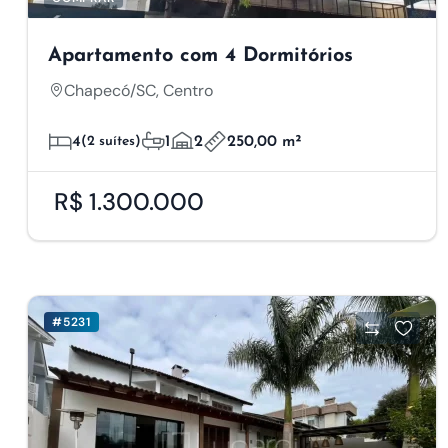
Apartamento com 4 Dormitórios
Chapecó/SC, Centro
4
(2 suítes)
1
2
250,00 m²
R$ 1.300.000
#5231