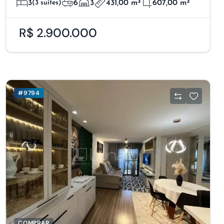
3
(3 suítes)
6
3
431,00 m²
607,00 m²
R$ 2.900.000
#9794
COMPRAR