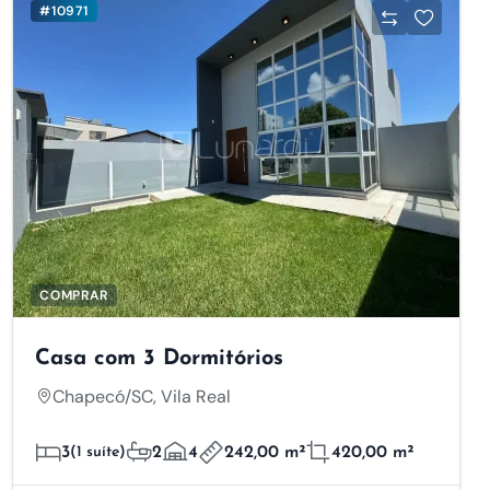
#10971
COMPRAR
Casa com 3 Dormitórios
Chapecó/SC, Vila Real
3
(1 suíte)
2
4
242,00 m²
420,00 m²