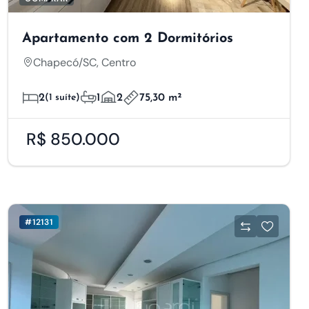
Apartamento com 2 Dormitórios
Chapecó/SC, Centro
2
(1 suíte)
1
2
75,30 m²
R$ 850.000
#12131