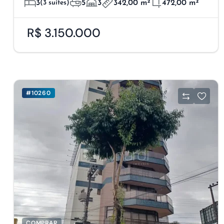
3
(3 suítes)
5
3
342,00 m²
472,00 m²
R$ 3.150.000
#10260
COMPRAR