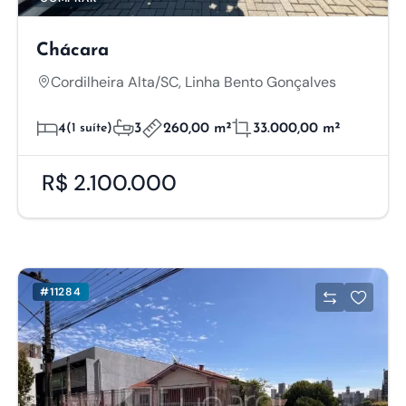
Chácara
Cordilheira Alta/SC, Linha Bento Gonçalves
4
(1 suíte)
3
260,00 m²
33.000,00 m²
R$ 2.100.000
#11284