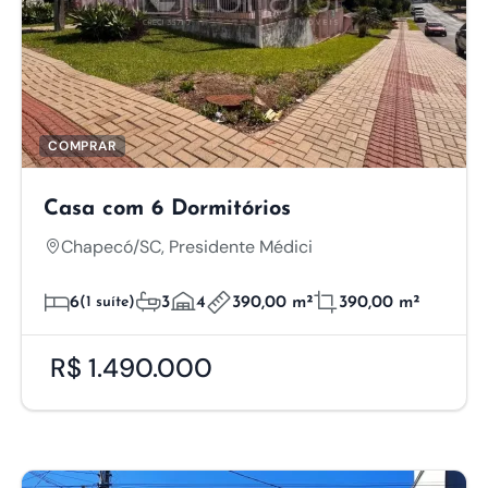
COMPRAR
Casa com 6 Dormitórios
Chapecó/SC, Presidente Médici
6
(1 suíte)
3
4
390,00 m²
390,00 m²
R$ 1.490.000