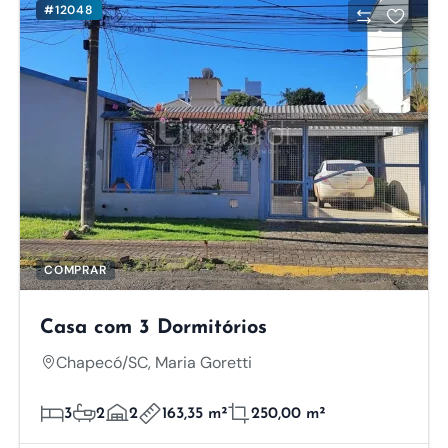
#12048
COMPRAR
Casa com 3 Dormitórios
Chapecó/SC, Maria Goretti
3
2
2
163,35 m²
250,00 m²