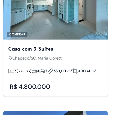
COMPRAR
Casa com 3 Suítes
Chapecó/SC, Maria Goretti
3
(3 suítes)
1
3
380,00 m²
400,41 m²
R$ 4.800.000