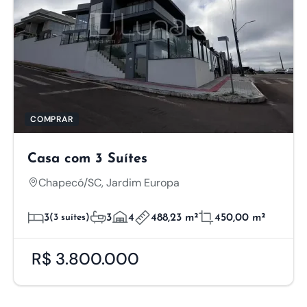
COMPRAR
Casa com 3 Suítes
Chapecó/SC, Jardim Europa
3
(3 suítes)
3
4
488,23 m²
450,00 m²
R$ 3.800.000