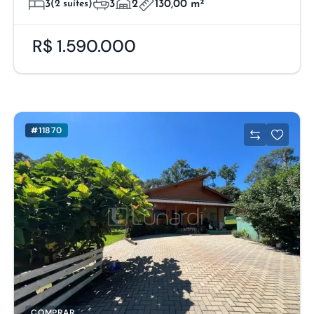
3
(2 suítes)
3
2
130,00 m²
R$ 1.590.000
#11870
COMPRAR