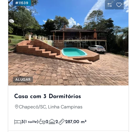
#11539
ALUGAR
Casa com 3 Dormitórios
Chapecó/SC, Linha Campinas
3
(1 suíte)
2
2
287,00 m²