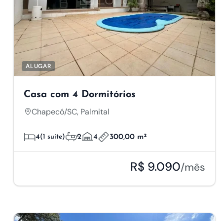
ALUGAR
Casa com 4 Dormitórios
Chapecó/SC, Palmital
4
(1 suíte)
2
4
300,00 m²
R$ 9.090
/mês