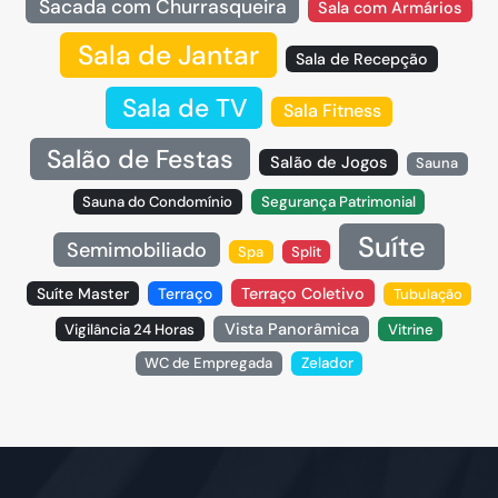
Sacada com Churrasqueira
Sala com Armários
Sala de Jantar
Sala de Recepção
Sala de TV
Sala Fitness
Salão de Festas
Salão de Jogos
Sauna
Sauna do Condomínio
Segurança Patrimonial
Suíte
Semimobiliado
Spa
Split
Suíte Master
Terraço
Terraço Coletivo
Tubulação
Vista Panorâmica
Vigilância 24 Horas
Vitrine
WC de Empregada
Zelador