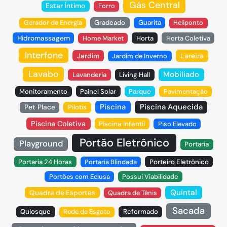
Gás Central
Estar Íntimo
Forro
Gerador de Energia
Gradeado
Guarita
Heliponto
Hidromassagem
Home Market
Horta
Horta Coletiva
Interfone
Jardim
Lareira
Jardim de Inverno
Lavabo
Mobiliado
Lavanderia
Living Hall
Monitoramento
Painel Solar
Parque
Pavimentação
Piscina
Piscina Aquecida
Pet Place
Pilotis
Piscina Coletiva
Piscina Infantil
Piso Elevado
Portão Eletrônico
Playground
Portaria
Portaria 24 Horas
Portaria Blindada
Porteiro Eletrônico
Portões com Eclusa
Possui Viabilidade
Quintal
Quadra de Esportes
Quadra de Tênis
Sacada
Quiosque
Rede de Esgoto
Reformado