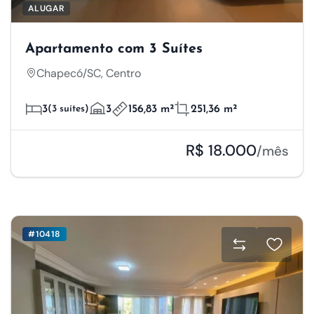
ALUGAR
Apartamento com 3 Suítes
Chapecó/SC, Centro
3
(3 suítes)
3
156,83 m²
251,36 m²
R$ 18.000
/mês
#10418