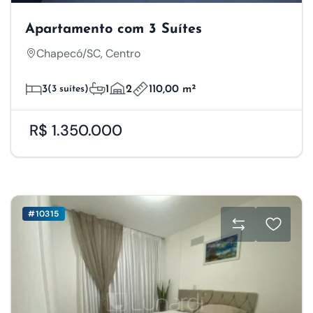
Apartamento com 3 Suítes
Chapecó/SC, Centro
3
(3 suítes)
1
2
110,00 m²
R$ 1.350.000
#10315