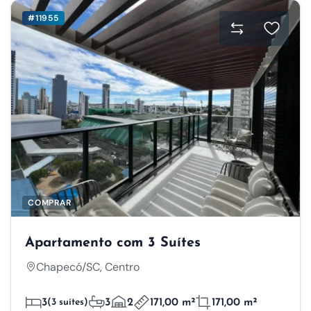
#11955
COMPRAR
Apartamento com 3 Suítes
Chapecó/SC, Centro
3
(3 suítes)
3
2
171,00 m²
171,00 m²