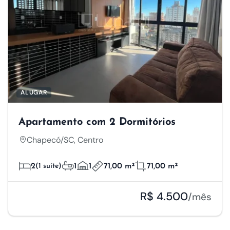
ALUGAR
Apartamento com 2 Dormitórios
Chapecó/SC, Centro
2
(1 suíte)
1
1
71,00 m²
71,00 m²
R$ 4.500
/mês