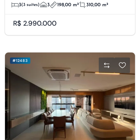
3
(3 suítes)
3
198,00 m²
310,00 m²
R$ 2.990.000
#12483