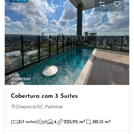
COMPRAR
Cobertura com 3 Suítes
Chapecó/SC, Palmital
3
(3 suítes)
1
4
225,92 m²
381,13 m²