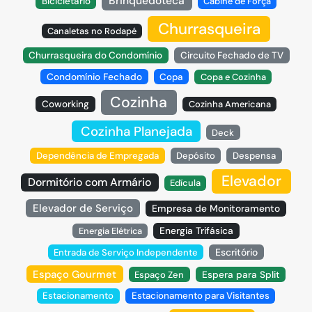
Brinquedoteca
Bicicletário
Cabine de Força
Churrasqueira
Canaletas no Rodapé
Churrasqueira do Condomínio
Circuito Fechado de TV
Condomínio Fechado
Copa
Copa e Cozinha
Cozinha
Coworking
Cozinha Americana
Cozinha Planejada
Deck
Dependência de Empregada
Depósito
Despensa
Elevador
Dormitório com Armário
Edícula
Elevador de Serviço
Empresa de Monitoramento
Energia Trifásica
Energia Elétrica
Escritório
Entrada de Serviço Independente
Espaço Gourmet
Espaço Zen
Espera para Split
Estacionamento
Estacionamento para Visitantes