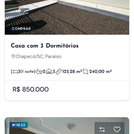
COMPRAR
Casa com 3 Dormitórios
Chapecó/SC, Paraíso
3
(1 suíte)
2
3
125,28 m²
240,00 m²
R$ 850.000
#11632