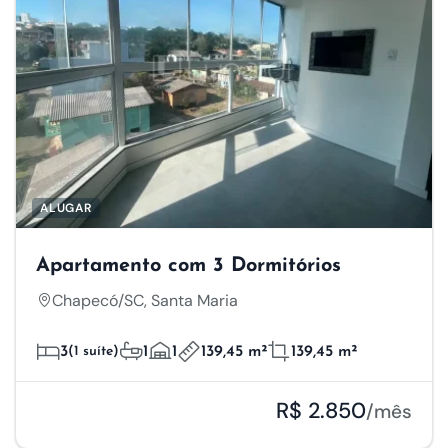
ALUGAR
Apartamento com 3 Dormitórios
Chapecó/SC, Santa Maria
3
(1 suíte)
1
1
139,45 m²
139,45 m²
R$ 2.850
/mês