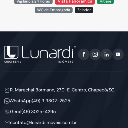
Vista Panorâmica
Vigilância 24 Horas
Vitrine
WC de Empregada
Zelador
R. Marechal Bormann, 270-E, Centro, Chapecó/SC
WhatsApp
(49) 9 9802-2525
Geral
(49) 3025-4295
contato@lunardiimoveis.com.br