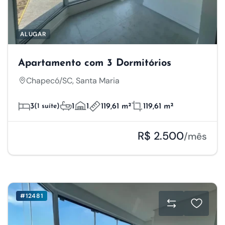
ALUGAR
Apartamento com 3 Dormitórios
Chapecó/SC, Santa Maria
3
(1 suíte)
1
1
119,61 m²
119,61 m²
R$ 2.500
/mês
#12481