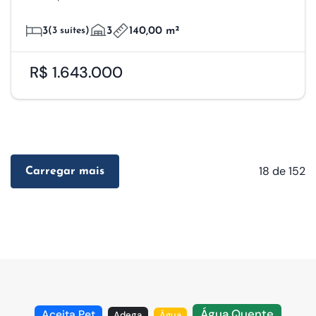
3
(3 suítes)
3
140,00 m²
R$ 1.643.000
18
de 152
Carregar mais
Água Quente
Aceita Pet
Adega
Água