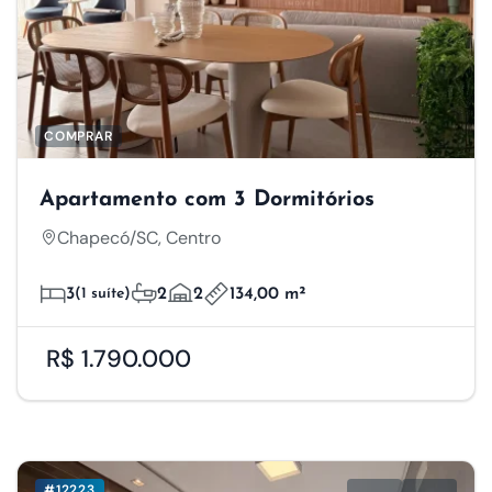
COMPRAR
Apartamento com 3 Dormitórios
Chapecó/SC, Centro
3
(1 suíte)
2
2
134,00 m²
R$ 1.790.000
Respeitamos a sua
privacidade
#12223