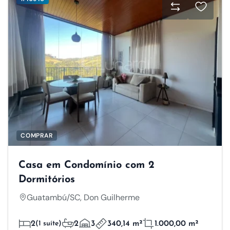
COMPRAR
Casa em Condomínio com 2
Dormitórios
Guatambú/SC, Don Guilherme
2
(1 suíte)
2
3
340,14 m²
1.000,00 m²