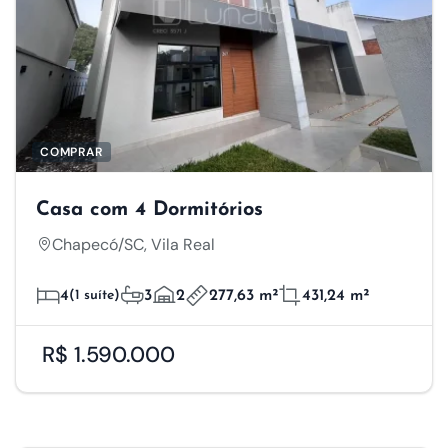
COMPRAR
Casa com 4 Dormitórios
Chapecó/SC, Vila Real
4
(1 suíte)
3
2
277,63 m²
431,24 m²
R$ 1.590.000