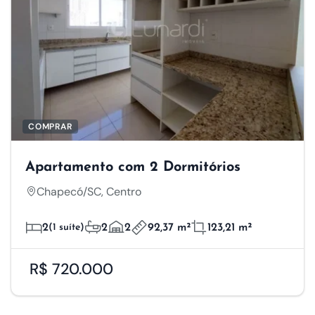
COMPRAR
Apartamento com 2 Dormitórios
Chapecó/SC, Centro
2
(1 suíte)
2
2
92,37 m²
123,21 m²
R$ 720.000