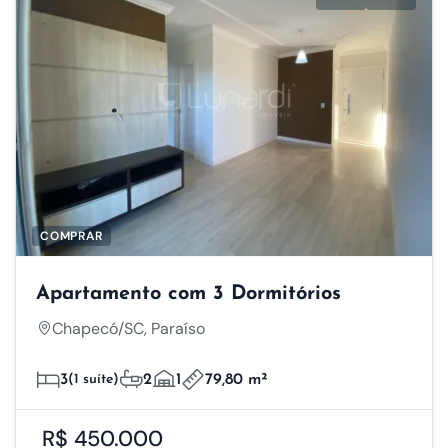
COMPRAR
Apartamento com 3 Dormitórios
Chapecó/SC, Paraíso
3
(1 suíte)
2
1
79,80 m²
R$ 450.000