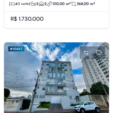
4
(1 suíte)
3
2
210,00 m²
368,00 m²
R$ 1.730.000
#10467