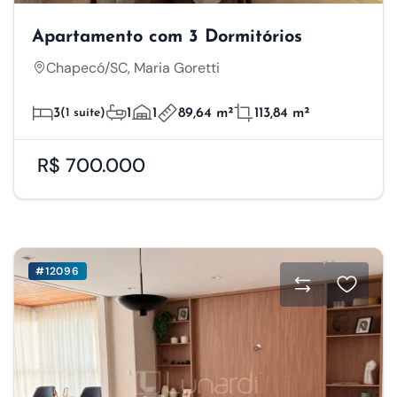
Apartamento com 3 Dormitórios
Chapecó/SC, Maria Goretti
3
(1 suíte)
1
1
89,64 m²
113,84 m²
R$ 700.000
#12096