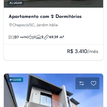
ALUGAR
Apartamento com 2 Dormitórios
Chapecó/SC, Jardim Itália
2
(1 suíte)
1
2
69,59 m²
R$ 3.410
/mês
#12208