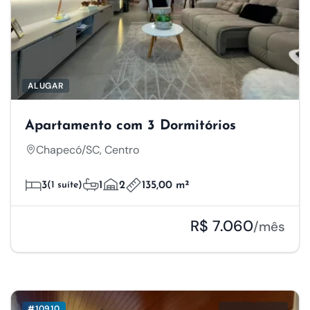
ALUGAR
Apartamento com 3 Dormitórios
Chapecó/SC, Centro
3
(1 suíte)
1
2
135,00 m²
R$ 7.060
/mês
#10910