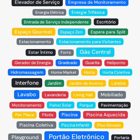
Elevador de Serviço
Empresa de Monitoramento
Energia Trifásica
Energia Elétrica
Escritório
Entrada de Serviço Independente
Espaço Gourmet
Espaço Zen
Espera para Split
Estacionamento
Estacionamento para Visitantes
Gás Central
Estar Íntimo
Forro
Gerador de Energia
Gradeado
Guarita
Heliponto
Hidromassagem
Home Market
Horta
Horta Coletiva
Interfone
Jardim
Lareira
Jardim de Inverno
Lavabo
Mobiliado
Lavanderia
Living Hall
Monitoramento
Painel Solar
Parque
Pavimentação
Piscina
Piscina Aquecida
Pet Place
Pilotis
Piscina Coletiva
Piscina Infantil
Piso Elevado
Portão Eletrônico
Playground
Portaria