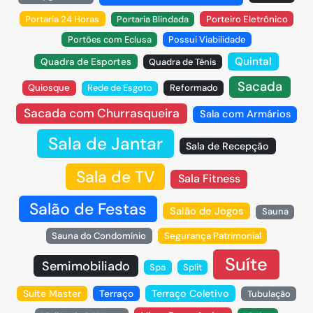
Portaria 24 Horas
Portaria Blindada
Porteiro Eletrônico
Portões com Eclusa
Possui Viabilidade
Quintal
Quadra de Esportes
Quadra de Tênis
Sacada
Quiosque
Rede de Esgoto
Reformado
Sacada com Churrasqueira
Sala com Armários
Sala de Jantar
Sala de Recepção
Sala de TV
Sala Fitness
Salão de Festas
Salão de Jogos
Sauna
Sauna do Condomínio
Segurança Patrimonial
Suíte
Semimobiliado
Spa
Split
Suíte Master
Terraço
Terraço Coletivo
Tubulação