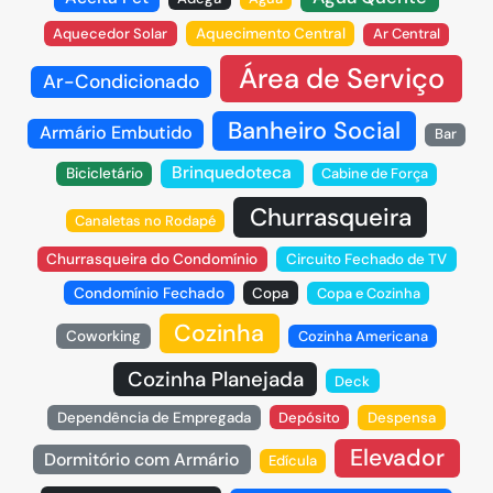
Aquecedor Solar
Aquecimento Central
Ar Central
Área de Serviço
Ar-Condicionado
Banheiro Social
Armário Embutido
Bar
Brinquedoteca
Bicicletário
Cabine de Força
Churrasqueira
Canaletas no Rodapé
Churrasqueira do Condomínio
Circuito Fechado de TV
Condomínio Fechado
Copa
Copa e Cozinha
Cozinha
Coworking
Cozinha Americana
Cozinha Planejada
Deck
Dependência de Empregada
Depósito
Despensa
Elevador
Dormitório com Armário
Edícula