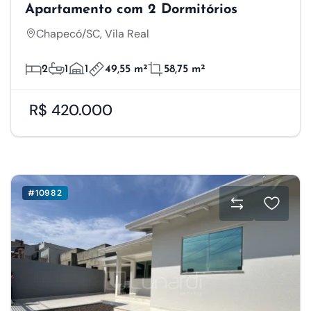
Salvar Preferências
Aceitar Todos
Apartamento com 2 Dormitórios
Chapecó/SC, Vila Real
2
1
1
49,55 m²
58,75 m²
R$ 420.000
#10982