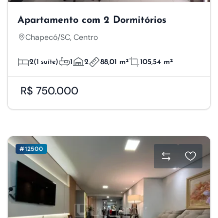
Apartamento com 2 Dormitórios
Chapecó/SC, Centro
2
(1 suíte)
1
2
88,01 m²
105,54 m²
R$ 750.000
#12500