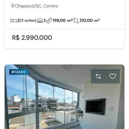
Chapecó/SC, Centro
3
(3 suítes)
3
198,00 m²
310,00 m²
R$ 2.990.000
#12480