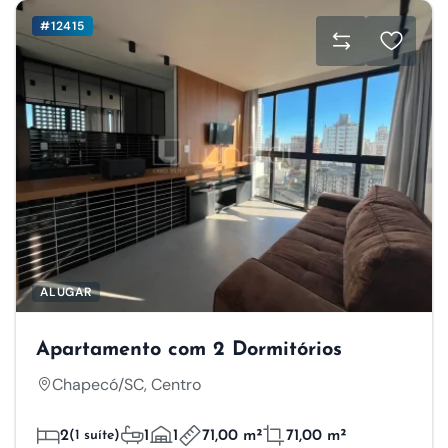
#12415
ALUGAR
Apartamento com 2 Dormitórios
Chapecó/SC, Centro
2
(1 suíte)
1
1
71,00 m²
71,00 m²