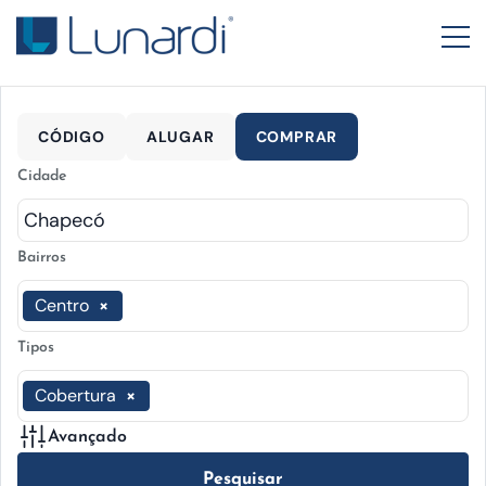
CÓDIGO
ALUGAR
COMPRAR
Cidade
Bairros
Centro
×
Tipos
Cobertura
×
Avançado
Pesquisar