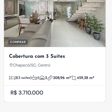
COMPRAR
Cobertura com 3 Suítes
Chapecó/SC, Centro
3
(3 suítes)
1
3
308,96 m²
459,38 m²
R$ 3.710.000