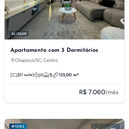
ALUGAR
Apartamento com 3 Dormitórios
Chapecó/SC, Centro
3
(1 suíte)
1
2
135,00 m²
R$ 7.060
/mês
#12182