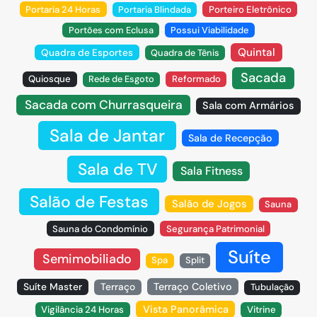
Portaria 24 Horas
Portaria Blindada
Porteiro Eletrônico
Portões com Eclusa
Possui Viabilidade
Quintal
Quadra de Esportes
Quadra de Tênis
Sacada
Quiosque
Rede de Esgoto
Reformado
Sacada com Churrasqueira
Sala com Armários
Sala de Jantar
Sala de Recepção
Sala de TV
Sala Fitness
Salão de Festas
Salão de Jogos
Sauna
Sauna do Condomínio
Segurança Patrimonial
Suíte
Semimobiliado
Spa
Split
Suíte Master
Terraço
Terraço Coletivo
Tubulação
Vista Panorâmica
Vigilância 24 Horas
Vitrine