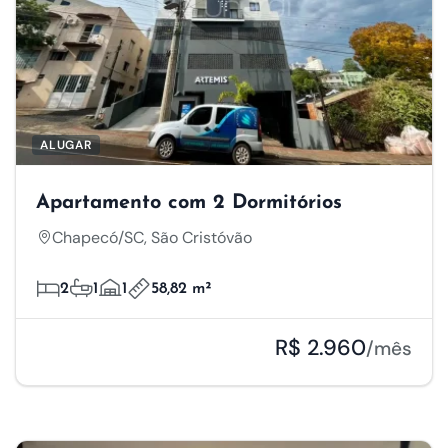
ALUGAR
Apartamento com 2 Dormitórios
Chapecó/SC, São Cristóvão
2
1
1
58,82 m²
R$ 2.960
/mês