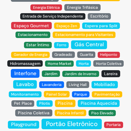
Energia Trifásica
Energia Elétrica
Escritório
Entrada de Serviço Independente
Espaço Gourmet
Espaço Zen
Espera para Split
Estacionamento
Estacionamento para Visitantes
Gás Central
Estar Íntimo
Forro
Gerador de Energia
Gradeado
Guarita
Heliponto
Hidromassagem
Home Market
Horta
Horta Coletiva
Interfone
Jardim
Lareira
Jardim de Inverno
Lavabo
Mobiliado
Lavanderia
Living Hall
Monitoramento
Painel Solar
Parque
Pavimentação
Piscina
Piscina Aquecida
Pet Place
Pilotis
Piscina Coletiva
Piscina Infantil
Piso Elevado
Portão Eletrônico
Playground
Portaria