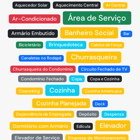
Aquecedor Solar
Aquecimento Central
Ar Central
Área de Serviço
Ar-Condicionado
Banheiro Social
Armário Embutido
Bar
Brinquedoteca
Bicicletário
Cabine de Força
Churrasqueira
Canaletas no Rodapé
Churrasqueira do Condomínio
Circuito Fechado de TV
Condomínio Fechado
Copa
Copa e Cozinha
Cozinha
Coworking
Cozinha Americana
Cozinha Planejada
Deck
Dependência de Empregada
Depósito
Despensa
Elevador
Dormitório com Armário
Edícula
Elevador de Serviço
Empresa de Monitoramento