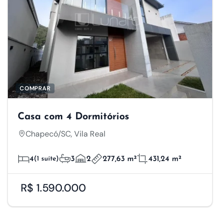
COMPRAR
Casa com 4 Dormitórios
Chapecó/SC, Vila Real
4
(1 suíte)
3
2
277,63 m²
431,24 m²
R$ 1.590.000