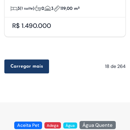
3
(1 suíte)
2
3
119,00 m²
R$ 1.490.000
18
de 264
Carregar mais
Água Quente
Aceita Pet
Adega
Água