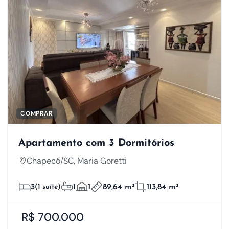
COMPRAR
Apartamento com 3 Dormitórios
Chapecó/SC, Maria Goretti
3
(1 suíte)
1
1
89,64 m²
113,84 m²
R$ 700.000