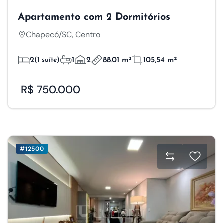
Apartamento com 2 Dormitórios
Chapecó/SC, Centro
2
(1 suíte)
1
2
88,01 m²
105,54 m²
R$ 750.000
#12500