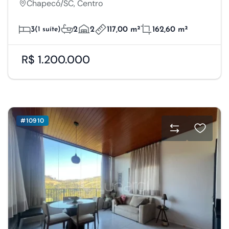
Salvar Preferências
Chapecó/SC, Centro
Aceitar Todos
3
(1 suíte)
2
2
117,00 m²
162,60 m²
R$ 1.200.000
#10910