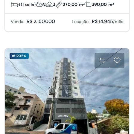
4
(1 suíte)
2
3
270,00 m²
390,00 m²
R$ 2.150.000
R$ 14.945
Venda:
Locação:
/mês
#12354