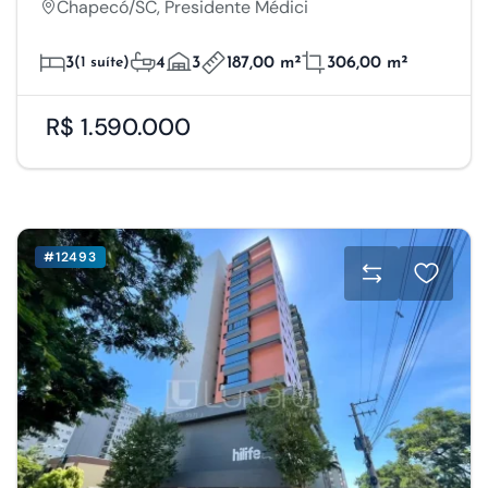
Chapecó/SC, Presidente Médici
3
(1 suíte)
4
3
187,00 m²
306,00 m²
R$ 1.590.000
#12493