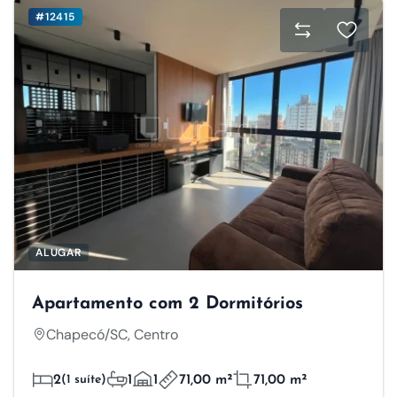
#12415
ALUGAR
Apartamento com 2 Dormitórios
Chapecó/SC, Centro
2
(1 suíte)
1
1
71,00 m²
71,00 m²