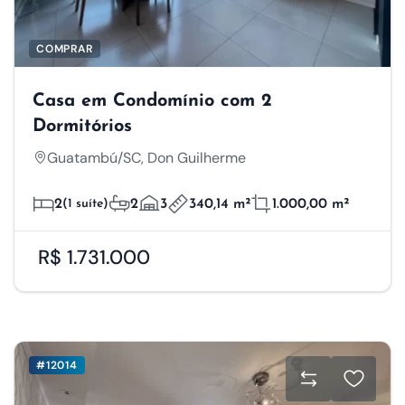
COMPRAR
Casa em Condomínio com 2
Dormitórios
Guatambú/SC, Don Guilherme
2
(1 suíte)
2
3
340,14 m²
1.000,00 m²
R$ 1.731.000
#12014