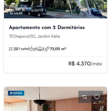
ALUGAR
Apartamento com 2 Dormitórios
Chapecó/SC, Jardim Itália
2
(1 suíte)
1
1
72,00 m²
R$ 4.370
/mês
#12096