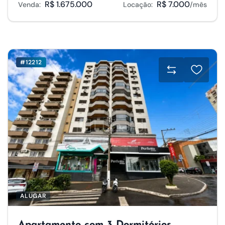
R$ 1.675.000
R$ 7.000
Venda:
Locação:
/mês
#12212
ALUGAR