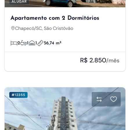
ALUGAR
Apartamento com 2 Dormitórios
Chapecó/SC, São Cristóvão
2
1
1
56,74 m²
R$ 2.850
/mês
#12355