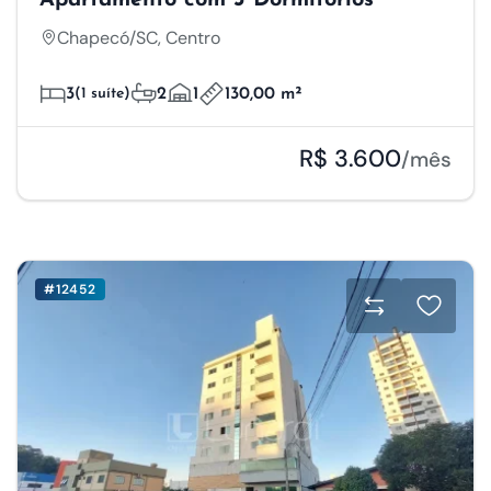
Apartamento com 3 Dormitórios
Chapecó/SC, Centro
3
(1 suíte)
2
1
130,00 m²
R$ 3.600
/mês
#12452