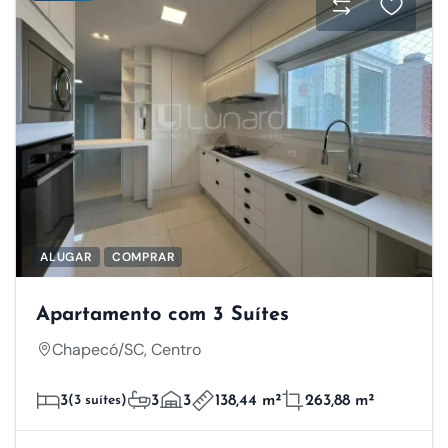
ALUGAR
COMPRAR
Apartamento com 3 Suítes
Chapecó/SC, Centro
3
(3 suítes)
3
3
138,44 m²
263,88 m²