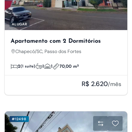
ALUGAR
Apartamento com 2 Dormitórios
Chapecó/SC, Passo dos Fortes
2
(1 suíte)
1
1
70,00 m²
R$ 2.620
/mês
Respeitamos a sua
privacidade
#12498