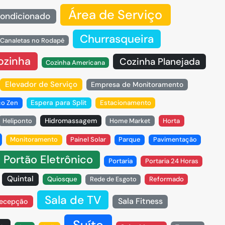
Área de Serviço
ondicionado
Churrasqueira
Canaletas no Rodapé
ozinha
Cozinha Planejada
Cozinha Americana
Elevador de Serviço
Empresa de Monitoramento
ço Zen
Espera para Split
Estacionamento
Heliponto
Hidromassagem
Home Market
Horta
Monitoramento
Painel Solar
Parque
Pavimentação
Portão Eletrônico
Portaria
Portaria 24 Horas
Quintal
Quiosque
Rede de Esgoto
Reformado
Sala de TV
Sala Fitness
Recepção