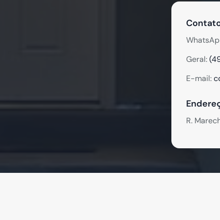
Contato
WhatsAp
Geral:
(4
E-mail:
c
Endereç
R. Marec