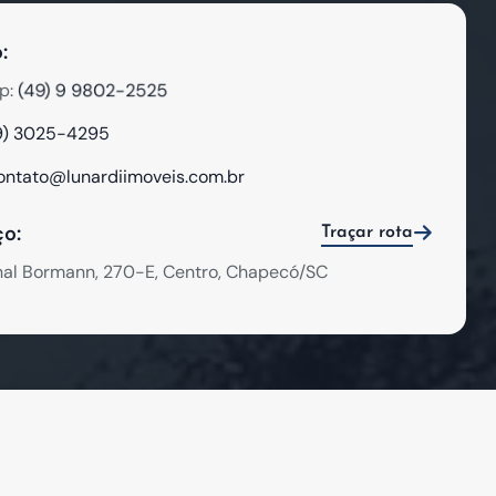
:
(49) 9 9802-2525
p:
9) 3025-4295
ontato@lunardiimoveis.com.br
o:
Traçar rota
hal Bormann, 270-E, Centro, Chapecó/SC