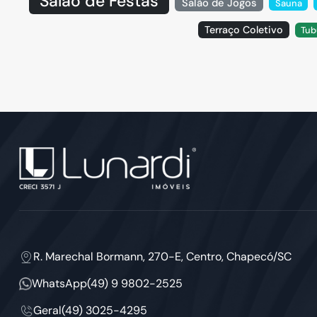
Salão de Festas
Salão de Jogos
Sauna
Terraço Coletivo
Tub
R. Marechal Bormann, 270-E, Centro, Chapecó/SC
WhatsApp
(49) 9 9802-2525
Geral
(49) 3025-4295