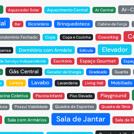
Ar-C
Aquecedor Solar
Aquecimento Central
Ar Central
al
Brinquedoteca
Bar
Bicicletário
Cabine de Força
C
ondomínio Fechado
Copa
Copa e Cozinha
Coworking
Elevador
Dormitório com Armário
pensa
Edícula
Espaço Gourmet
Escritório
 de Serviço Independente
Espa
Gás Central
o
Gerador de Energia
Gradeado
Guarita
Lavabo
Mobiliado
Lareira
o
Lavanderia
Living Hall
Playground
scina Coletiva
Piscina Infantil
Piso Elevado
lusa
Possui Viabilidade
Quadra de Esportes
Quadra de Tênis
Sala de Jantar
Sala com Armários
Sala de 