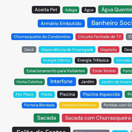
Água Quente
Aceita Pet
Adega
Água
Banheiro Soci
Armário Embutido
C
Churrasqueira do Condomínio
Circuito Fechado de TV
Deck
Dependência de Empregada
Depósito
Des
Energia Trifásica
Energia Elétrica
Entrada
Estar Íntimo
Estacionamento para Visitantes
Forr
Interfone
Jardim
Horta Coletiva
Jardim de Invern
Piscina
Piscina Aquecida
Pet Place
Pi
Pilotis
Portaria Blindada
Porteiro Eletrônico
Portões com Ec
Sacada
Sacada com Churrasqueira