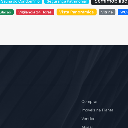
Semimobiliad
Sauna do Condomínio
Segurança Patrimonial
Vista Panorâmica
ulação
Vigilância 24 Horas
Vitrine
WC 
Comprar
Imóveis na Planta
Vender
Alugar