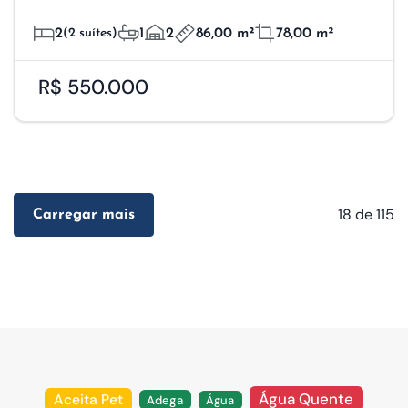
2
(2 suítes)
1
2
86,00 m²
78,00 m²
R$ 550.000
18
de 115
Carregar mais
Água Quente
Aceita Pet
Adega
Água