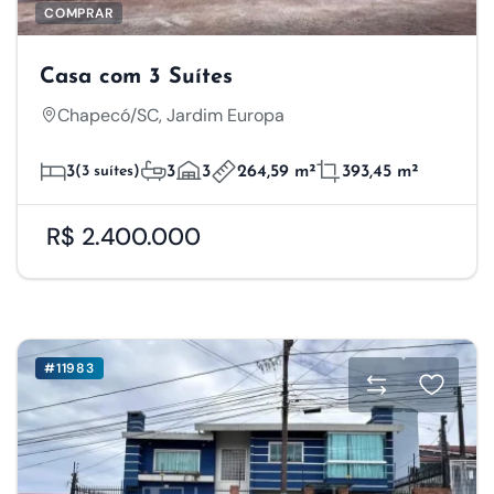
COMPRAR
Casa com 3 Suítes
Chapecó/SC, Jardim Europa
3
(3 suítes)
3
3
264,59 m²
393,45 m²
R$ 2.400.000
#11983