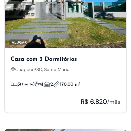
ALUGAR
Casa com 3 Dormitórios
Chapecó/SC, Santa Maria
3
(1 suíte)
1
2
170,00 m²
R$ 6.820
/mês