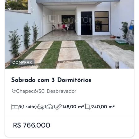
COMPRAR
Sobrado com 3 Dormitórios
Chapecó/SC, Desbravador
3
(1 suíte)
1
1
148,00 m²
240,00 m²
R$ 766.000