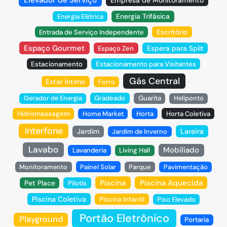
Energia Trifásica
Energia Elétrica
Escritório
Entrada de Serviço Independente
Espaço Gourmet
Espaço Zen
Espera para Split
Estacionamento
Estacionamento para Visitantes
Gás Central
Estar Íntimo
Forro
Gerador de Energia
Gradeado
Guarita
Heliponto
Hidromassagem
Home Market
Horta
Horta Coletiva
Interfone
Jardim
Lareira
Jardim de Inverno
Lavabo
Mobiliado
Lavanderia
Living Hall
Monitoramento
Painel Solar
Parque
Pavimentação
Piscina
Piscina Aquecida
Pet Place
Pilotis
Piscina Coletiva
Piscina Infantil
Piso Elevado
Portão Eletrônico
Playground
Portaria