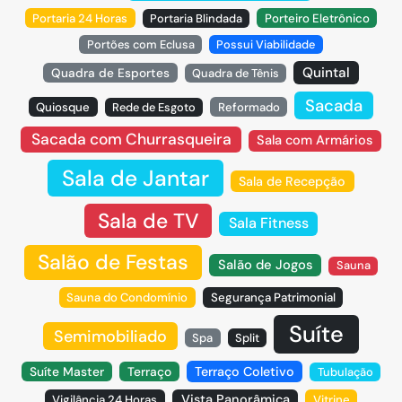
Portaria 24 Horas
Portaria Blindada
Porteiro Eletrônico
Portões com Eclusa
Possui Viabilidade
Quintal
Quadra de Esportes
Quadra de Tênis
Sacada
Quiosque
Rede de Esgoto
Reformado
Sacada com Churrasqueira
Sala com Armários
Sala de Jantar
Sala de Recepção
Sala de TV
Sala Fitness
Salão de Festas
Salão de Jogos
Sauna
Sauna do Condomínio
Segurança Patrimonial
Suíte
Semimobiliado
Spa
Split
Suíte Master
Terraço
Terraço Coletivo
Tubulação
Vista Panorâmica
Vigilância 24 Horas
Vitrine