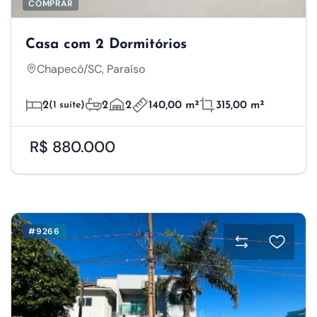
COMPRAR
Casa com 2 Dormitórios
Chapecó/SC, Paraíso
2
(1 suíte)
2
2
140,00 m²
315,00 m²
R$ 880.000
#9266