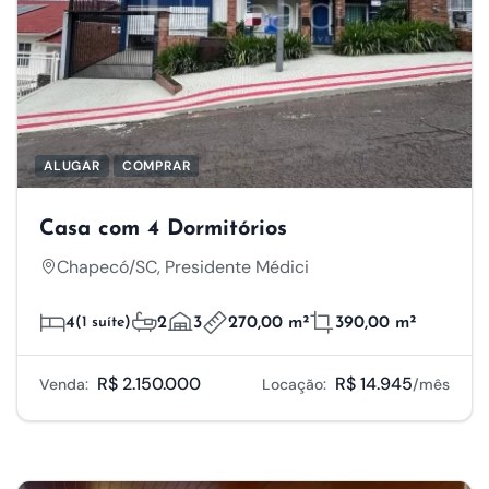
ALUGAR
COMPRAR
Casa com 4 Dormitórios
Chapecó/SC, Presidente Médici
4
(1 suíte)
2
3
270,00 m²
390,00 m²
R$ 2.150.000
R$ 14.945
Venda:
Locação:
/mês