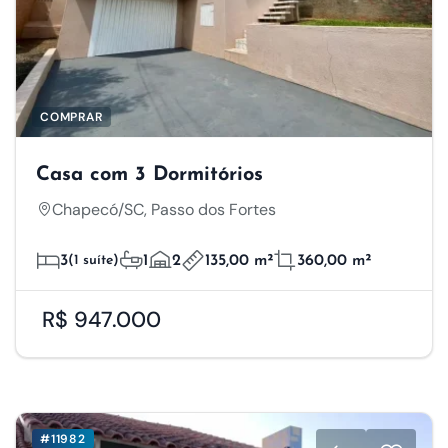
COMPRAR
Casa com 3 Dormitórios
Chapecó/SC, Passo dos Fortes
3
(1 suíte)
1
2
135,00 m²
360,00 m²
R$ 947.000
Respeitamos a sua
privacidade
#11982