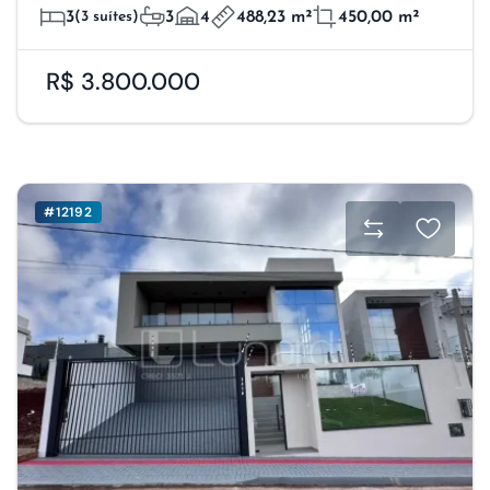
3
(3 suítes)
3
4
488,23 m²
450,00 m²
R$ 3.800.000
#12192