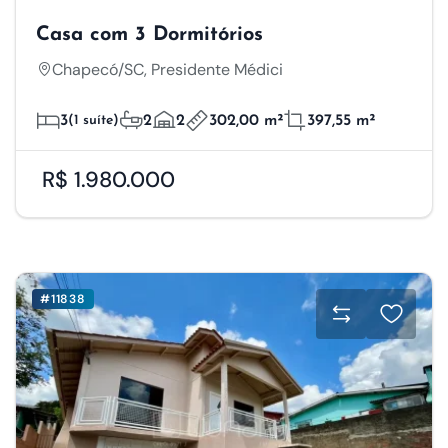
Casa com 3 Dormitórios
Chapecó/SC, Presidente Médici
3
(1 suíte)
2
2
302,00 m²
397,55 m²
R$ 1.980.000
#11838