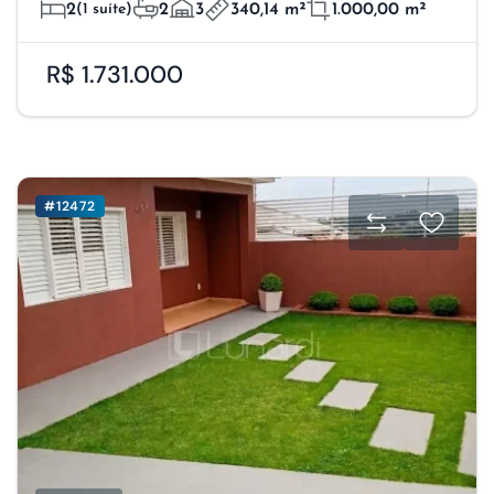
2
(1 suíte)
2
3
340,14 m²
1.000,00 m²
R$ 1.731.000
#12472