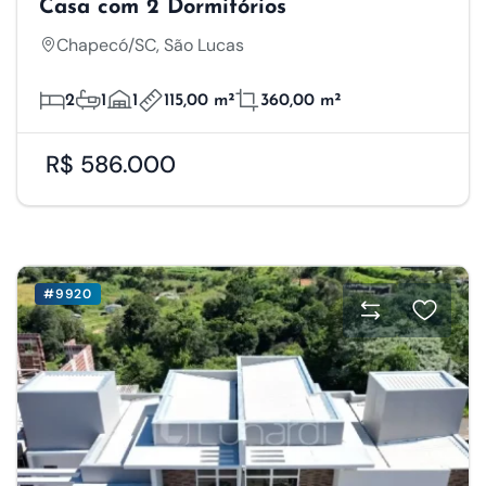
Casa com 2 Dormitórios
Salvar Preferências
Aceitar Todos
Chapecó/SC, São Lucas
2
1
1
115,00 m²
360,00 m²
R$ 586.000
#9920