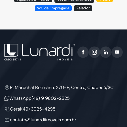
WC de Empregada
Zelador
R. Marechal Bormann, 270-E, Centro, Chapecó/SC
WhatsApp
(49) 9 9802-2525
Geral
(49) 3025-4295
contato@lunardiimoveis.com.br