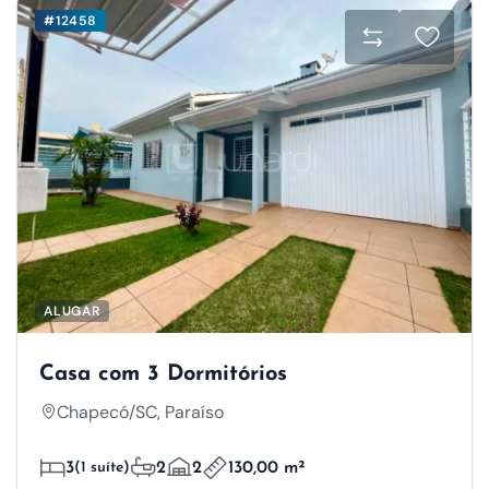
#12458
ALUGAR
Casa com 3 Dormitórios
Chapecó/SC, Paraíso
3
(1 suíte)
2
2
130,00 m²