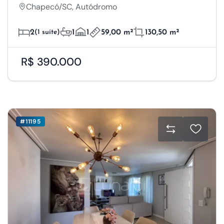
Chapecó/SC, Autódromo
2
(1 suíte)
1
1
59,00 m²
130,50 m²
R$ 390.000
#11195