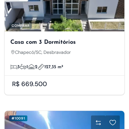
COMPRAR
Casa com 3 Dormitórios
Chapecó/SC, Desbravador
3
1
2
127,35 m²
R$ 669.500
#10091