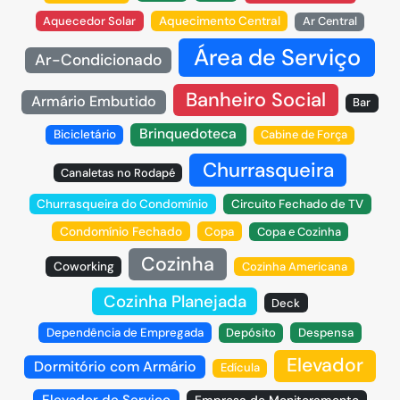
Aquecedor Solar
Aquecimento Central
Ar Central
Área de Serviço
Ar-Condicionado
Banheiro Social
Armário Embutido
Bar
Brinquedoteca
Bicicletário
Cabine de Força
Churrasqueira
Canaletas no Rodapé
Churrasqueira do Condomínio
Circuito Fechado de TV
Condomínio Fechado
Copa
Copa e Cozinha
Cozinha
Coworking
Cozinha Americana
Cozinha Planejada
Deck
Dependência de Empregada
Depósito
Despensa
Elevador
Dormitório com Armário
Edícula
Elevador de Serviço
Empresa de Monitoramento