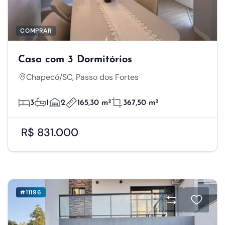
COMPRAR
Casa com 3 Dormitórios
Chapecó/SC, Passo dos Fortes
3
1
2
165,30 m²
367,50 m²
R$ 831.000
#11196