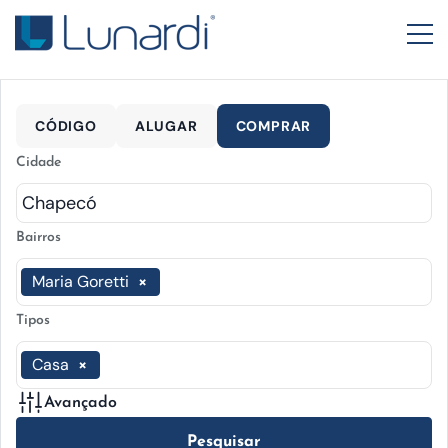
CÓDIGO
ALUGAR
COMPRAR
Cidade
Bairros
Maria Goretti
×
Tipos
Casa
×
Avançado
Pesquisar