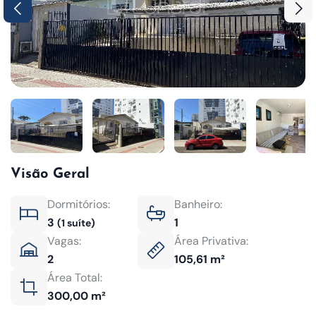
Visão Geral
Dormitórios:
Banheiro:
3
1
(1 suíte)
Vagas:
Área Privativa:
2
105,61 m²
Área Total:
300,00 m²