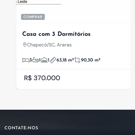
COMPRAR
Casa com 3 Dormitórios
Chapecó/SC, Araras
3
1
1
63,18 m²
90,30 m²
R$ 370.000
CONTATE-NOS