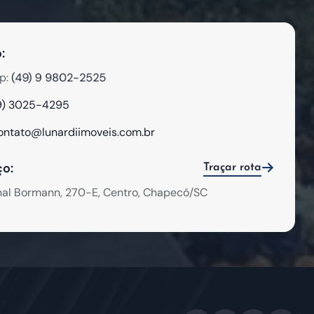
:
(49) 9 9802-2525
p:
9) 3025-4295
ontato@lunardiimoveis.com.br
o:
Traçar rota
hal Bormann, 270-E, Centro, Chapecó/SC