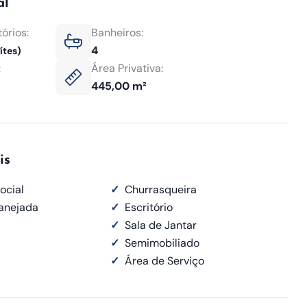
al
órios:
Banheiros:
4
ítes)
:
Área Privativa:
445,00 m²
is
ocial
✓
Churrasqueira
lanejada
✓
Escritório
✓
Sala de Jantar
✓
Semimobiliado
✓
Área de Serviço