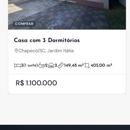
COMPRAR
Casa com 3 Dormitórios
Chapecó/SC, Jardim Itália
3
(1 suíte)
2
2
149,48 m²
405,00 m²
R$ 1.100.000