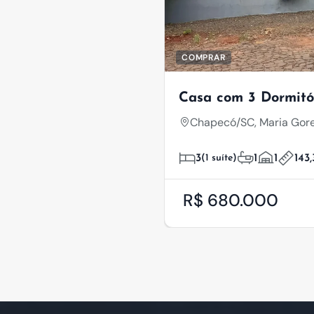
COMPRAR
Casa com 3 Dormitó
Chapecó/SC, Maria Gore
3
(1 suíte)
1
1
143
R$ 680.000