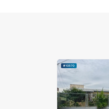
#10570