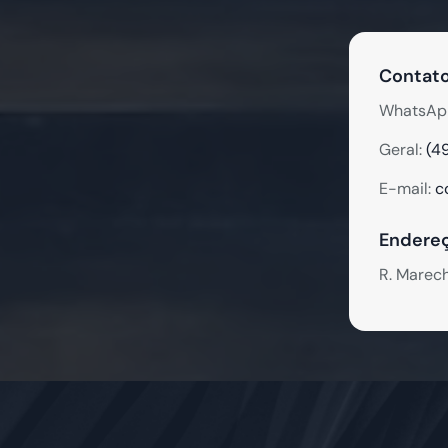
Contato
WhatsAp
Geral:
(4
E-mail:
c
Endereç
R. Marec