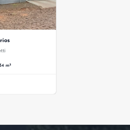
rios
tti
,34 m²