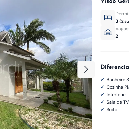
Visão Ger
Dormit
3
(2 su
Vagas
2
Diferencia
✓
Banheiro S
✓
Cozinha P
✓
Interfone
✓
Sala de TV
✓
Suíte