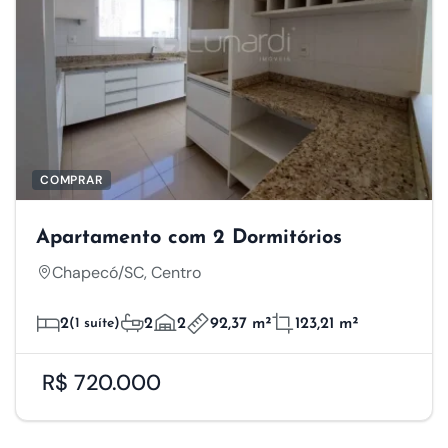
COMPRAR
Apartamento com 2 Dormitórios
Chapecó/SC, Centro
2
(1 suíte)
2
2
92,37 m²
123,21 m²
R$ 720.000