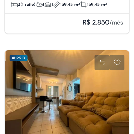
3
(1 suíte)
1
1
139,45 m²
139,45 m²
R$ 2.850
/mês
#12513