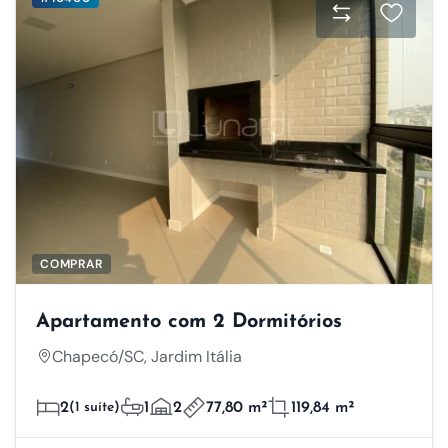
COMPRAR
Apartamento com 2 Dormitórios
Chapecó/SC, Jardim Itália
2
(1 suíte)
1
2
77,80 m²
119,84 m²