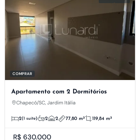
COMPRAR
Apartamento com 2 Dormitórios
Chapecó/SC, Jardim Itália
2
(1 suíte)
2
2
77,80 m²
119,84 m²
R$ 630.000