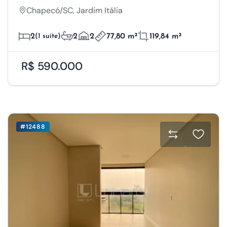
Chapecó/SC, Jardim Itália
2
(1 suíte)
2
2
77,80 m²
119,84 m²
R$ 590.000
#12488