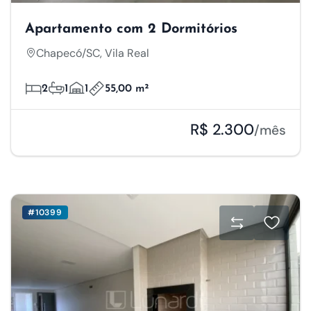
Apartamento com 2 Dormitórios
Chapecó/SC, Vila Real
2
1
1
55,00 m²
R$ 2.300
/mês
#10399