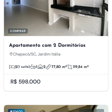
COMPRAR
Apartamento com 2 Dormitórios
Chapecó/SC, Jardim Itália
2
(1 suíte)
1
2
77,80 m²
119,84 m²
R$ 598.000
#10400