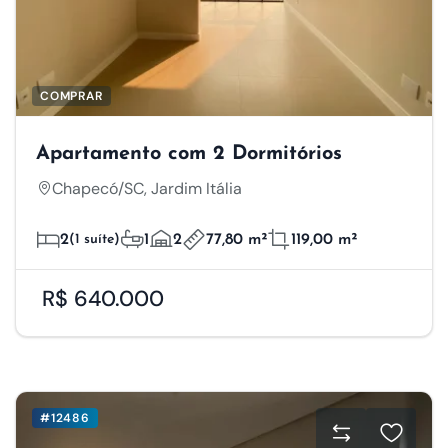
COMPRAR
Apartamento com 2 Dormitórios
Chapecó/SC, Jardim Itália
2
(1 suíte)
1
2
77,80 m²
119,00 m²
R$ 640.000
#12486