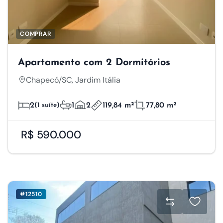
COMPRAR
Apartamento com 2 Dormitórios
Chapecó/SC, Jardim Itália
2
(1 suíte)
1
2
119,84 m²
77,80 m²
R$ 590.000
#12510