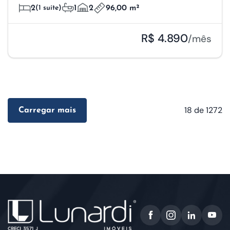
2
(1 suíte)
1
2
96,00 m²
R$ 4.890
/mês
18
de 1272
Carregar mais