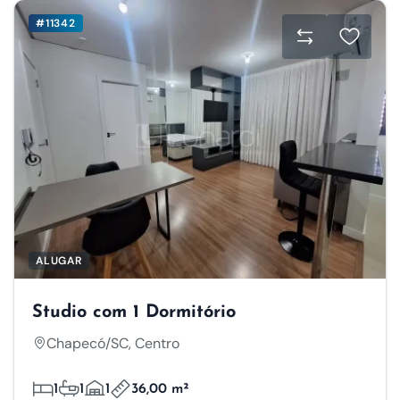
#11342
ALUGAR
Studio com 1 Dormitório
Chapecó/SC, Centro
1
1
1
36,00 m²