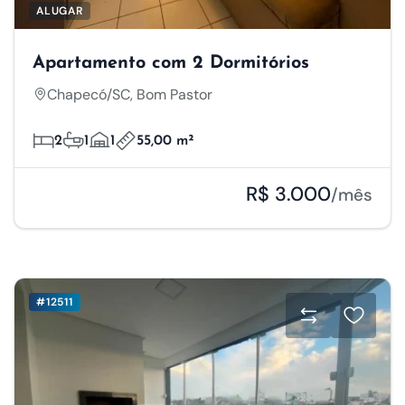
ALUGAR
Apartamento com 2 Dormitórios
Chapecó/SC, Bom Pastor
2
1
1
55,00 m²
R$ 3.000
/mês
#12511