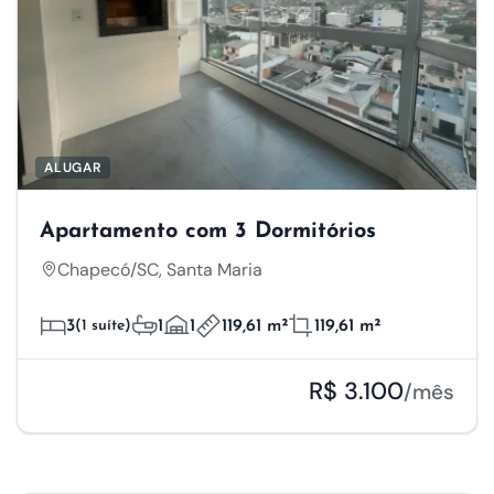
ALUGAR
Apartamento com 3 Dormitórios
Chapecó/SC, Santa Maria
3
(1 suíte)
1
1
119,61 m²
119,61 m²
R$ 3.100
/mês