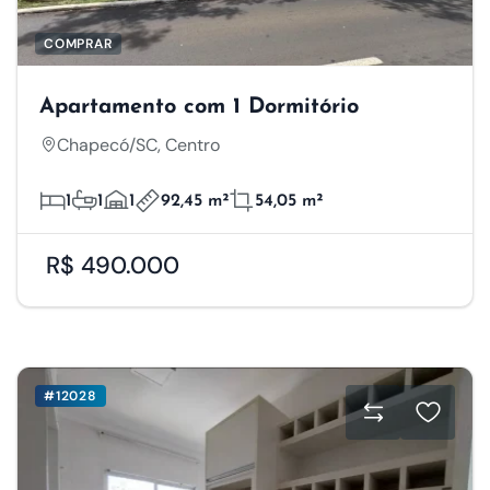
COMPRAR
Apartamento com 1 Dormitório
Chapecó/SC, Centro
1
1
1
92,45 m²
54,05 m²
R$ 490.000
#12028