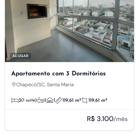
ALUGAR
Apartamento com 3 Dormitórios
Chapecó/SC, Santa Maria
3
(1 suíte)
1
1
119,61 m²
119,61 m²
R$ 3.100
/mês