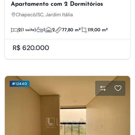
Apartamento com 2 Dormitórios
Chapecó/SC, Jardim Itália
2
(1 suíte)
1
2
77,80 m²
119,00 m²
R$ 620.000
#12440