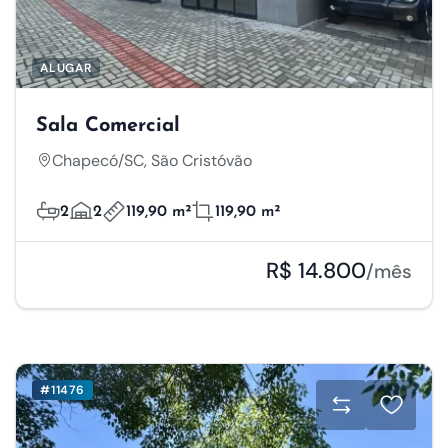
ALUGAR
Sala Comercial
Chapecó/SC, São Cristóvão
2
2
119,90 m²
119,90 m²
R$ 14.800
/mês
#11476