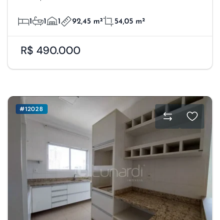
1
1
1
92,45 m²
54,05 m²
R$ 490.000
#12028