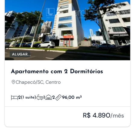
ALUGAR
Apartamento com 2 Dormitórios
Chapecó/SC, Centro
2
(1 suíte)
1
2
96,00 m²
R$ 4.890
/mês