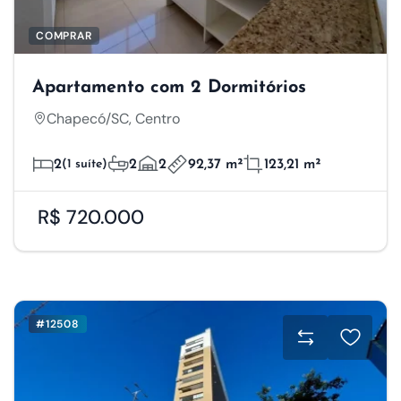
COMPRAR
Apartamento com 2 Dormitórios
Chapecó/SC, Centro
2
(1 suíte)
2
2
92,37 m²
123,21 m²
R$ 720.000
#12508