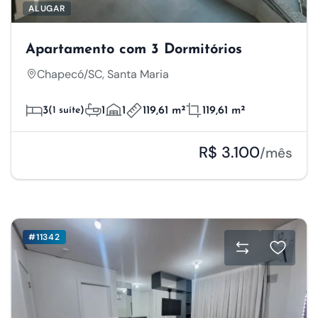
ALUGAR
Apartamento com 3 Dormitórios
Chapecó/SC, Santa Maria
3
(1 suíte)
1
1
119,61 m²
119,61 m²
R$ 3.100
/mês
#11342