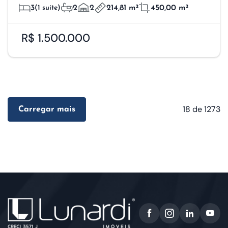
3
(1 suíte)
2
2
214,81 m²
450,00 m²
R$ 1.500.000
18
de 1273
Carregar mais