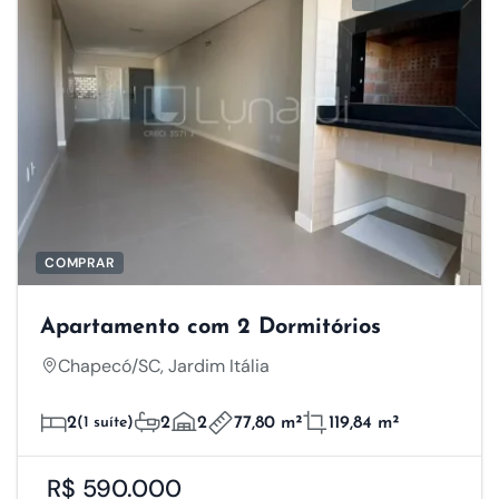
publicações/anúncios relevantes e envolventes,
melhorando a eficácia das campanhas
publicitárias.
Salvar Preferências
Aceitar Todos
COMPRAR
Apartamento com 2 Dormitórios
Chapecó/SC, Jardim Itália
2
(1 suíte)
2
2
77,80 m²
119,84 m²
R$ 590.000