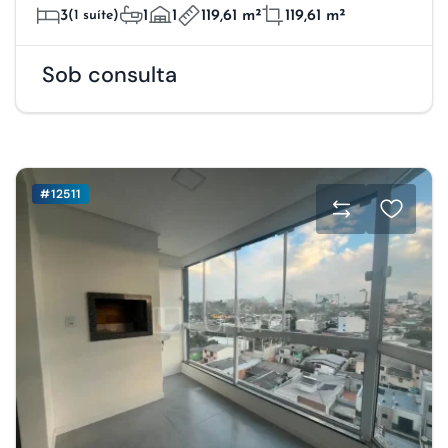
3
(1 suíte)
1
1
119,61 m²
119,61 m²
Sob consulta
#12511