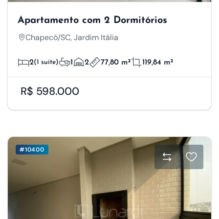
Apartamento com 2 Dormitórios
Chapecó/SC, Jardim Itália
2
(1 suíte)
1
2
77,80 m²
119,84 m²
R$ 598.000
#10400