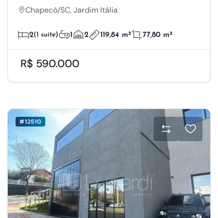
Chapecó/SC, Jardim Itália
2
(1 suíte)
1
2
119,84 m²
77,80 m²
R$ 590.000
#12510