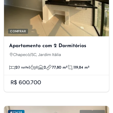
COMPRAR
Apartamento com 2 Dormitórios
Chapecó/SC, Jardim Itália
2
(1 suíte)
1
2
77,80 m²
119,84 m²
R$ 600.700
#12438