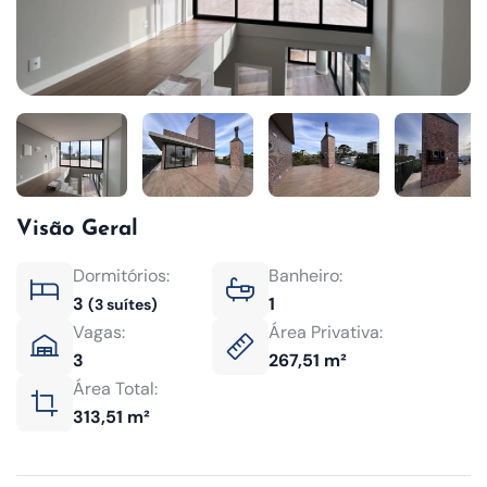
Visão Geral
Dormitórios:
Banheiro:
3
1
(3 suítes)
Vagas:
Área Privativa:
3
267,51 m²
Área Total:
313,51 m²