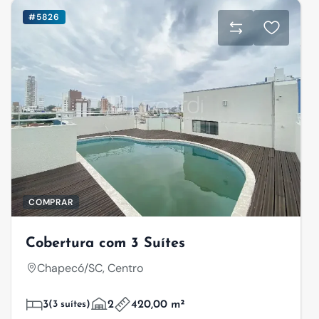
#5826
COMPRAR
Cobertura com 3 Suítes
Chapecó/SC, Centro
3
(3 suítes)
2
420,00 m²