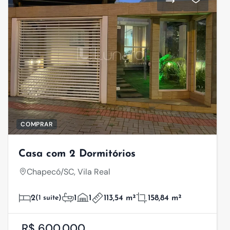
COMPRAR
Casa com 2 Dormitórios
Chapecó/SC, Vila Real
2
(1 suíte)
1
1
113,54 m²
158,84 m²
R$ 600.000