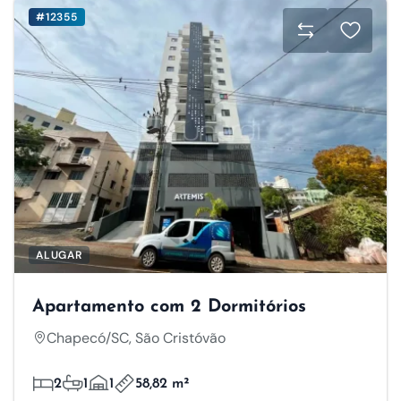
#12355
ALUGAR
Apartamento com 2 Dormitórios
Chapecó/SC, São Cristóvão
2
1
1
58,82 m²