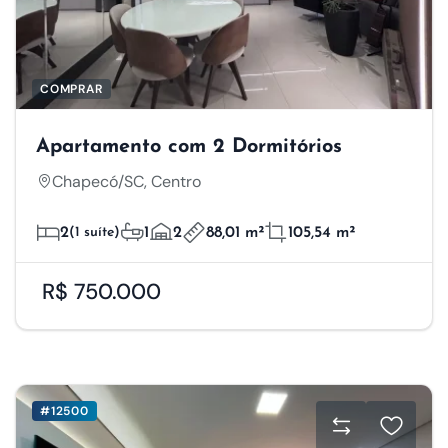
COMPRAR
Apartamento com 2 Dormitórios
Chapecó/SC, Centro
2
(1 suíte)
1
2
88,01 m²
105,54 m²
R$ 750.000
#12500