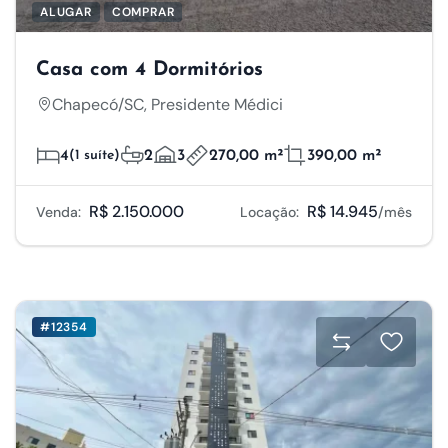
ALUGAR
COMPRAR
Casa com 4 Dormitórios
Chapecó/SC, Presidente Médici
4
(1 suíte)
2
3
270,00 m²
390,00 m²
R$ 2.150.000
R$ 14.945
Venda:
Locação:
/mês
#12354