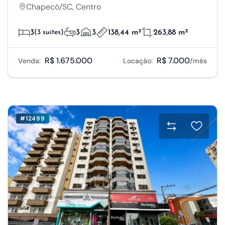
Chapecó/SC, Centro
3
(3 suítes)
3
3
138,44 m²
263,88 m²
R$ 1.675.000
R$ 7.000
Venda:
Locação:
/mês
#12499