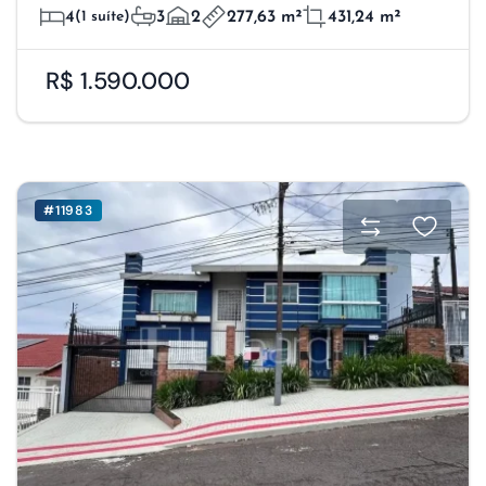
4
(1 suíte)
3
2
277,63 m²
431,24 m²
R$ 1.590.000
#11983