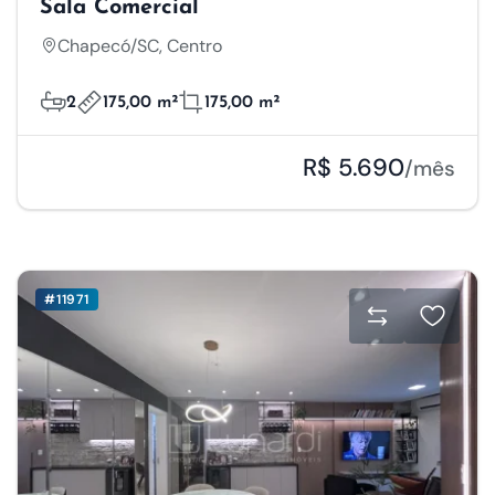
Sala Comercial
Chapecó/SC, Centro
2
175,00 m²
175,00 m²
R$ 5.690
/mês
#11971