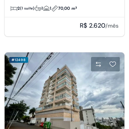
2
(1 suíte)
1
1
70,00 m²
R$ 2.620
/mês
#12498