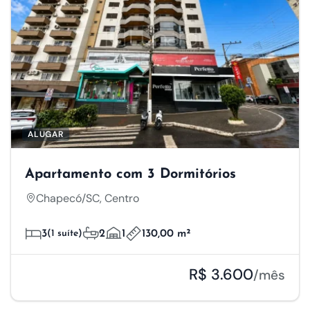
ALUGAR
Apartamento com 3 Dormitórios
Chapecó/SC, Centro
3
(1 suíte)
2
1
130,00 m²
R$ 3.600
/mês