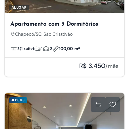
ALUGAR
Apartamento com 3 Dormitórios
Chapecó/SC, São Cristóvão
3
(1 suíte)
1
2
100,00 m²
R$ 3.450
/mês
#11863