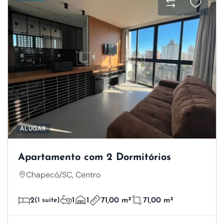
ALUGAR
Apartamento com 2 Dormitórios
Chapecó/SC, Centro
2
(1 suíte)
1
1
71,00 m²
71,00 m²