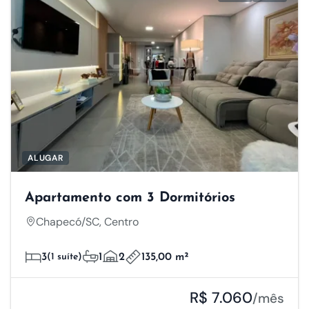
ALUGAR
Apartamento com 3 Dormitórios
Chapecó/SC, Centro
3
(1 suíte)
1
2
135,00 m²
R$ 7.060
/mês