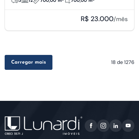
5
12
700,00 m²
700,00 m²
R$ 23.000
/mês
18
de 1276
Carregar mais