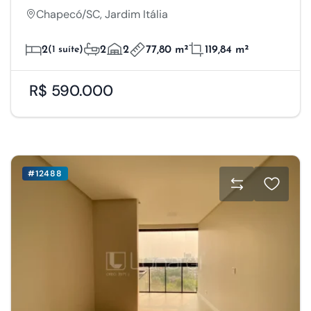
Chapecó/SC, Jardim Itália
2
(1 suíte)
2
2
77,80 m²
119,84 m²
R$ 590.000
#12488