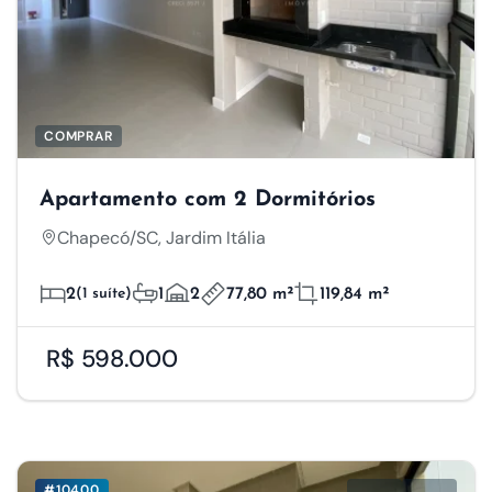
COMPRAR
Apartamento com 2 Dormitórios
Chapecó/SC, Jardim Itália
2
(1 suíte)
1
2
77,80 m²
119,84 m²
R$ 598.000
#10400