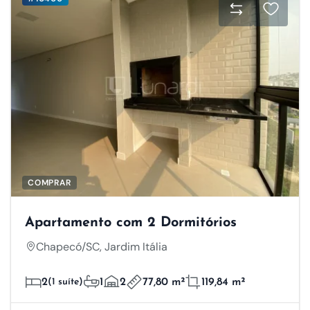
COMPRAR
Apartamento com 2 Dormitórios
Chapecó/SC, Jardim Itália
2
(1 suíte)
1
2
77,80 m²
119,84 m²