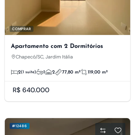
COMPRAR
Apartamento com 2 Dormitórios
Chapecó/SC, Jardim Itália
2
(1 suíte)
1
2
77,80 m²
119,00 m²
R$ 640.000
#12486