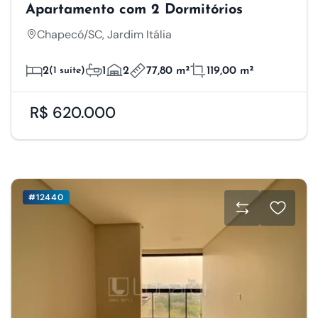
Apartamento com 2 Dormitórios
Chapecó/SC, Jardim Itália
2
(1 suíte)
1
2
77,80 m²
119,00 m²
R$ 620.000
#12440