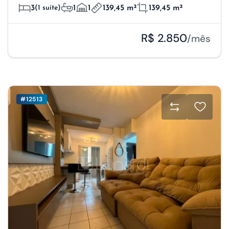
3
(1 suíte)
1
1
139,45 m²
139,45 m²
R$ 2.850
/mês
#12513