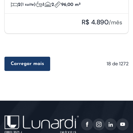
2
(1 suíte)
1
2
96,00 m²
R$ 4.890
/mês
18
de 1272
Carregar mais