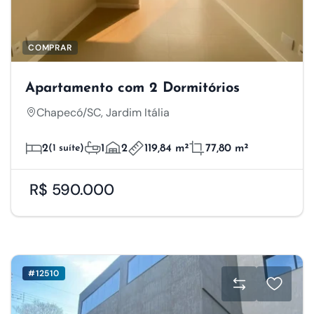
COMPRAR
Apartamento com 2 Dormitórios
Chapecó/SC, Jardim Itália
2
(1 suíte)
1
2
119,84 m²
77,80 m²
R$ 590.000
#12510