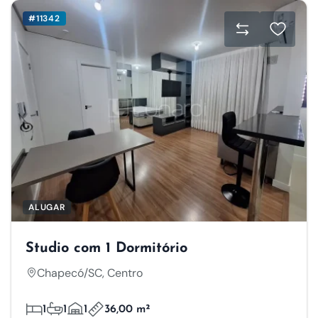
#11342
ALUGAR
Studio com 1 Dormitório
Chapecó/SC, Centro
1
1
1
36,00 m²