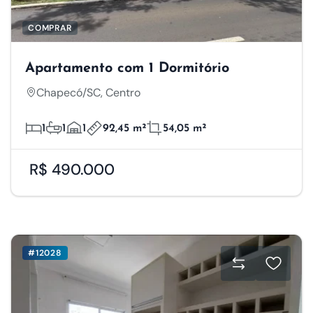
COMPRAR
Apartamento com 1 Dormitório
Chapecó/SC, Centro
1
1
1
92,45 m²
54,05 m²
R$ 490.000
#12028