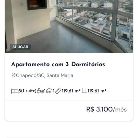
ALUGAR
Apartamento com 3 Dormitórios
Chapecó/SC, Santa Maria
3
(1 suíte)
1
1
119,61 m²
119,61 m²
R$ 3.100
/mês