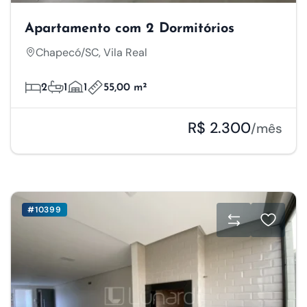
Apartamento com 2 Dormitórios
Chapecó/SC, Vila Real
2
1
1
55,00 m²
R$ 2.300
/mês
#10399