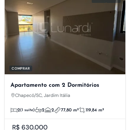
COMPRAR
Apartamento com 2 Dormitórios
Chapecó/SC, Jardim Itália
2
(1 suíte)
2
2
77,80 m²
119,84 m²
R$ 630.000