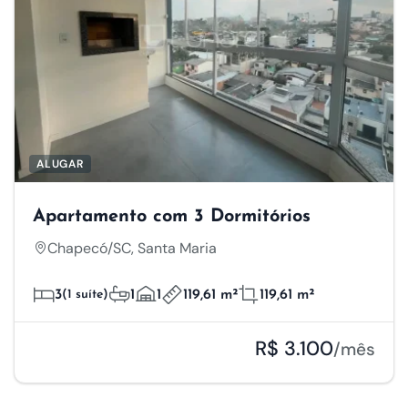
ALUGAR
Apartamento com 3 Dormitórios
Chapecó/SC, Santa Maria
3
(1 suíte)
1
1
119,61 m²
119,61 m²
R$ 3.100
/mês