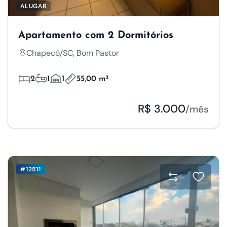
ALUGAR
Apartamento com 2 Dormitórios
Chapecó/SC, Bom Pastor
2
1
1
55,00 m²
R$ 3.000
/mês
#12511