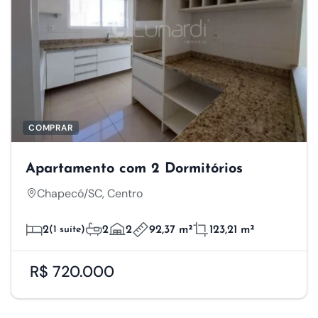
COMPRAR
Apartamento com 2 Dormitórios
Chapecó/SC, Centro
2
(1 suíte)
2
2
92,37 m²
123,21 m²
R$ 720.000