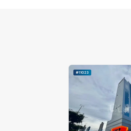
#11023