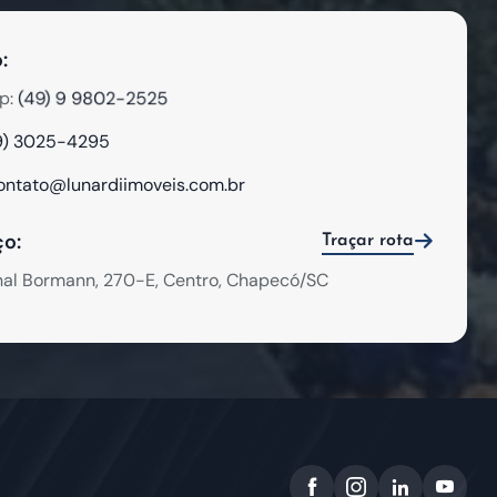
:
(49) 9 9802-2525
p:
9) 3025-4295
ontato@lunardiimoveis.com.br
o:
Traçar rota
hal Bormann, 270-E, Centro, Chapecó/SC