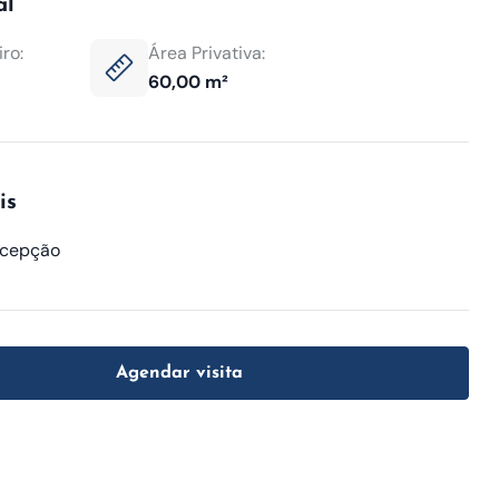
al
ro:
Área Privativa:
60,00 m²
is
ecepção
Agendar visita