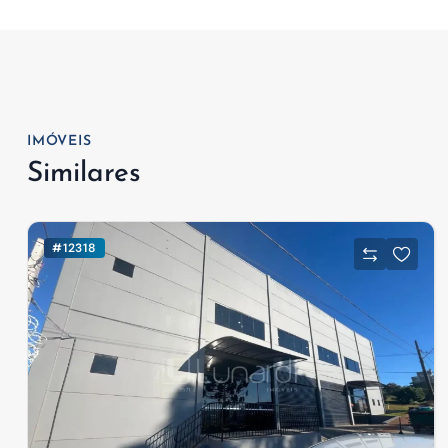
IMÓVEIS
Similares
#12318