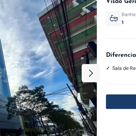
Visão Ger
Banhei
1
Diferencia
✓
Sala de R