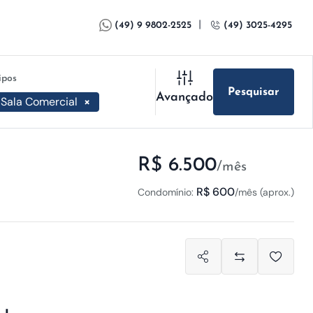
|
(49) 9 9802-2525
(49) 3025-4295
ipos
Pesquisar
Avançado
Sala Comercial
×
R$ 6.500
/mês
R$ 600
Condomínio:
/mês (aprox.)