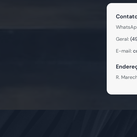
Contato
WhatsAp
Geral:
(4
E-mail:
c
Endereç
R. Marec