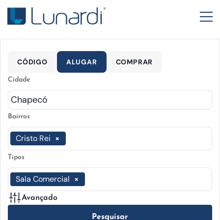
CÓDIGO
ALUGAR
COMPRAR
Cidade
Bairros
Cristo Rei
×
Tipos
Sala Comercial
×
Avançado
Pesquisar