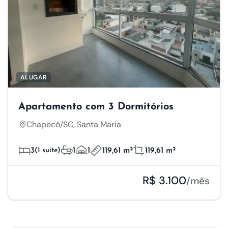
ALUGAR
Apartamento com 3 Dormitórios
Chapecó/SC, Santa Maria
3
(1 suíte)
1
1
119,61 m²
119,61 m²
R$ 3.100
/mês