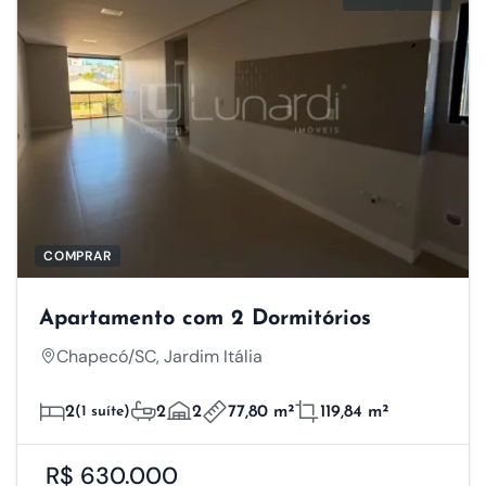
COMPRAR
Apartamento com 2 Dormitórios
Chapecó/SC, Jardim Itália
2
(1 suíte)
2
2
77,80 m²
119,84 m²
R$ 630.000