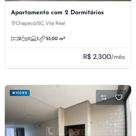
Apartamento com 2 Dormitórios
Chapecó/SC, Vila Real
2
1
1
55,00 m²
R$ 2.300
/mês
#10399