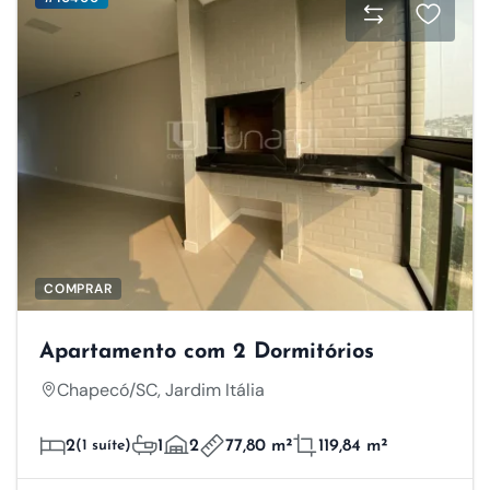
COMPRAR
Apartamento com 2 Dormitórios
Chapecó/SC, Jardim Itália
2
(1 suíte)
1
2
77,80 m²
119,84 m²