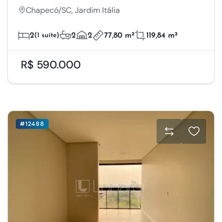
Chapecó/SC, Jardim Itália
2
(1 suíte)
2
2
77,80 m²
119,84 m²
R$ 590.000
#12488