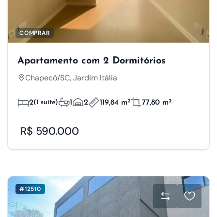
COMPRAR
Apartamento com 2 Dormitórios
Chapecó/SC, Jardim Itália
2
(1 suíte)
1
2
119,84 m²
77,80 m²
R$ 590.000
#12510