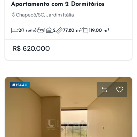
Apartamento com 2 Dormitórios
Chapecó/SC, Jardim Itália
2
(1 suíte)
1
2
77,80 m²
119,00 m²
R$ 620.000
#12440