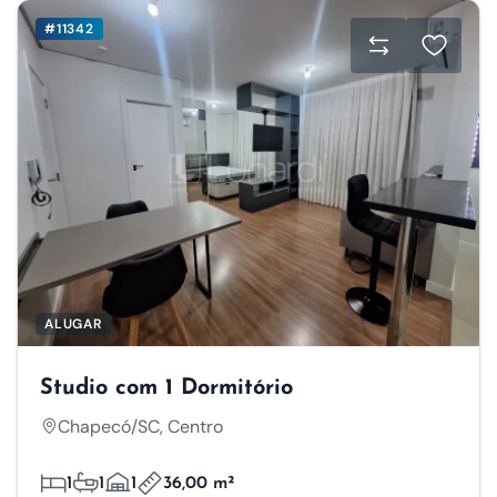
#11342
ALUGAR
Studio com 1 Dormitório
Chapecó/SC, Centro
1
1
1
36,00 m²