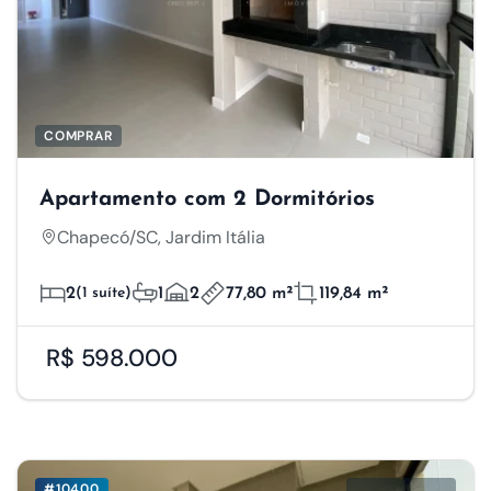
COMPRAR
Apartamento com 2 Dormitórios
Chapecó/SC, Jardim Itália
2
(1 suíte)
1
2
77,80 m²
119,84 m²
R$ 598.000
#10400