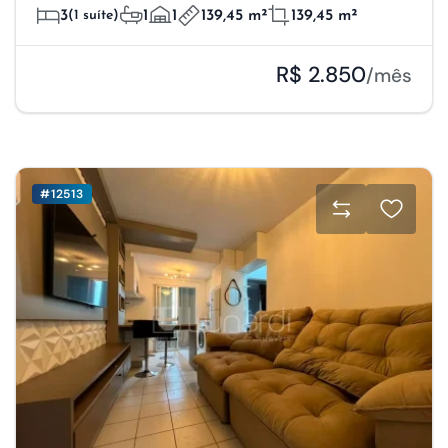
3
(1 suíte)
1
1
139,45 m²
139,45 m²
R$ 2.850
/mês
#12513