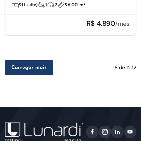
2
(1 suíte)
1
2
96,00 m²
R$ 4.890
/mês
18
de 1272
Carregar mais