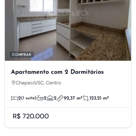
COMPRAR
Apartamento com 2 Dormitórios
Chapecó/SC, Centro
2
(1 suíte)
2
2
92,37 m²
123,21 m²
R$ 720.000