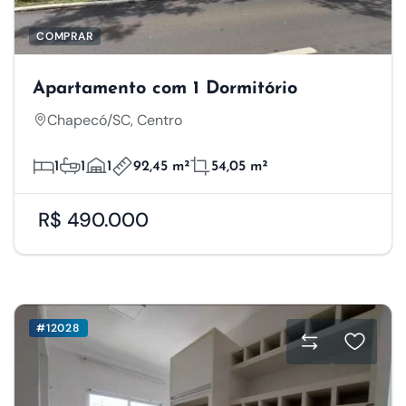
COMPRAR
Apartamento com 1 Dormitório
Chapecó/SC, Centro
1
1
1
92,45 m²
54,05 m²
R$ 490.000
#12028