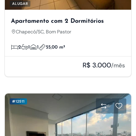
ALUGAR
Apartamento com 2 Dormitórios
Chapecó/SC, Bom Pastor
2
1
1
55,00 m²
R$ 3.000
/mês
#12511