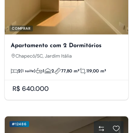
COMPRAR
Apartamento com 2 Dormitórios
Chapecó/SC, Jardim Itália
2
(1 suíte)
1
2
77,80 m²
119,00 m²
R$ 640.000
#12486