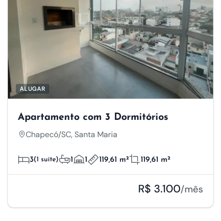
ALUGAR
Apartamento com 3 Dormitórios
Chapecó/SC, Santa Maria
3
(1 suíte)
1
1
119,61 m²
119,61 m²
R$ 3.100
/mês