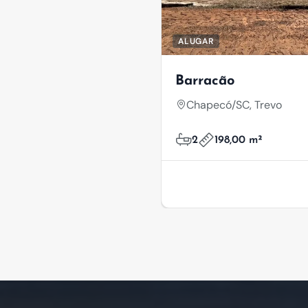
ALUGAR
Barracão
Chapecó/SC, Trevo
2
198,00 m²