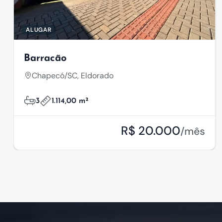
ALUGAR
Barracão
Chapecó/SC, Eldorado
3
1.114,00 m²
R$ 20.000
/mês