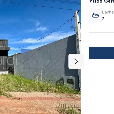
Visão Ger
Banhei
2