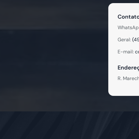
Contato
WhatsAp
Geral:
(4
E-mail:
c
Endereç
R. Marec