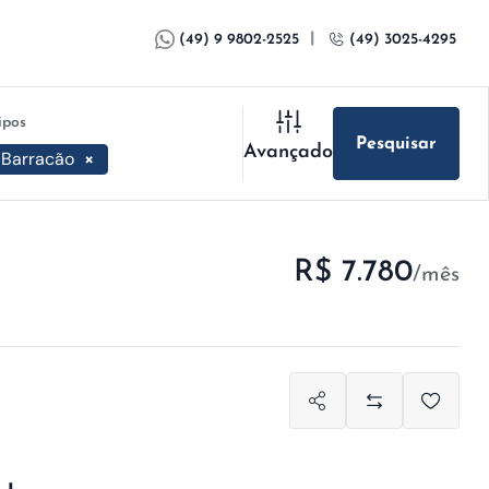
|
(49) 9 9802-2525
(49) 3025-4295
ipos
Pesquisar
Avançado
Barracão
×
R$ 7.780
/mês