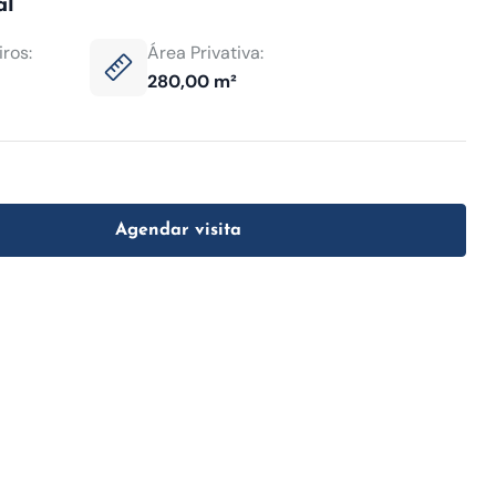
al
ros:
Área Privativa:
280,00 m²
Agendar visita