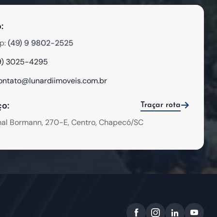
:
(49) 9 9802-2525
p:
9) 3025-4295
ontato@lunardiimoveis.com.br
o:
Traçar rota
hal Bormann, 270-E, Centro, Chapecó/SC