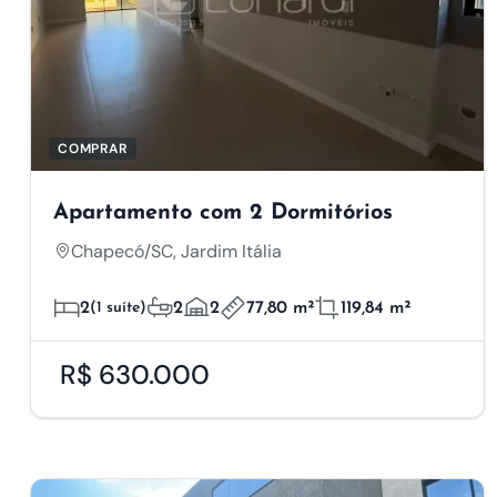
COMPRAR
Apartamento com 2 Dormitórios
Chapecó/SC, Jardim Itália
2
(1 suíte)
2
2
77,80 m²
119,84 m²
R$ 630.000