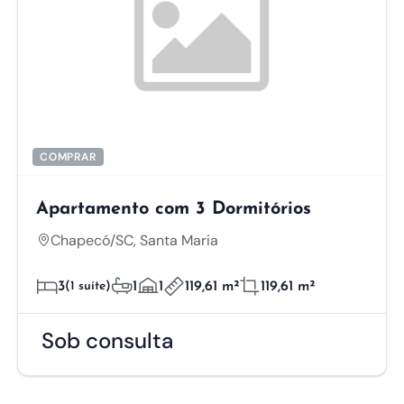
COMPRAR
Apartamento com 3 Dormitórios
Chapecó/SC, Santa Maria
3
(1 suíte)
1
1
119,61 m²
119,61 m²
Sob consulta