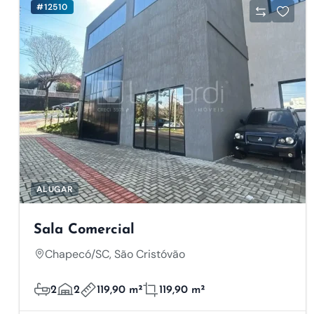
#12510
ALUGAR
Sala Comercial
Chapecó/SC, São Cristóvão
2
2
119,90 m²
119,90 m²