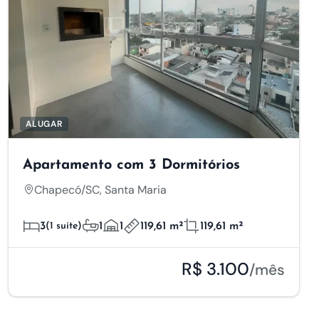
ALUGAR
Apartamento com 3 Dormitórios
Chapecó/SC, Santa Maria
3
(1 suíte)
1
1
119,61 m²
119,61 m²
R$ 3.100
/mês