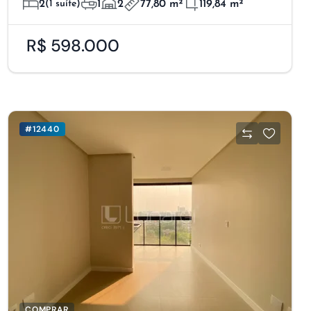
2
(1 suíte)
1
2
77,80 m²
119,84 m²
R$ 598.000
#12440
COMPRAR