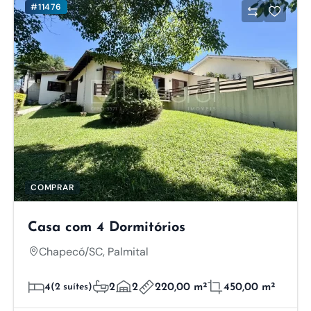
#11476
COMPRAR
Casa com 4 Dormitórios
Chapecó/SC, Palmital
4
(2 suítes)
2
2
220,00 m²
450,00 m²