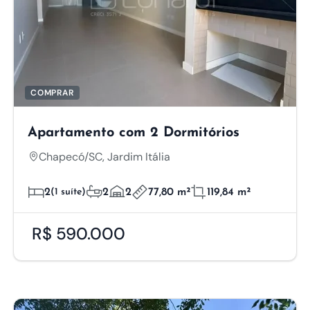
COMPRAR
Apartamento com 2 Dormitórios
Chapecó/SC, Jardim Itália
2
(1 suíte)
2
2
77,80 m²
119,84 m²
R$ 590.000