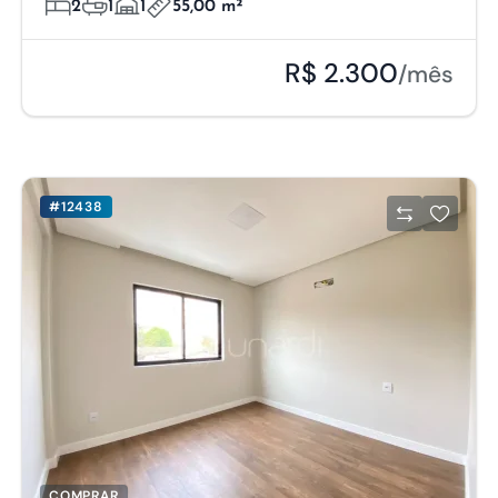
2
1
1
55,00 m²
R$ 2.300
/mês
#12438
COMPRAR