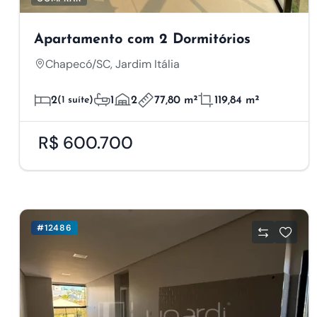
Apartamento com 2 Dormitórios
Chapecó/SC, Jardim Itália
2
(1 suíte)
1
2
77,80 m²
119,84 m²
R$ 600.700
#12486