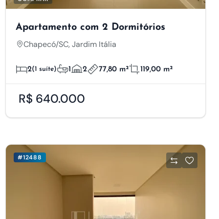
Apartamento com 2 Dormitórios
Chapecó/SC, Jardim Itália
2
(1 suíte)
1
2
77,80 m²
119,00 m²
R$ 640.000
#12488