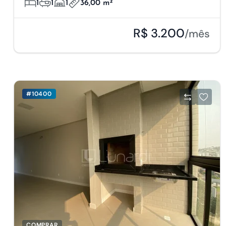
1
1
1
36,00 m²
R$ 3.200
/mês
#10400
COMPRAR