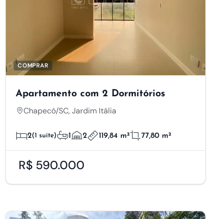
COMPRAR
Apartamento com 2 Dormitórios
Chapecó/SC, Jardim Itália
2
(1 suíte)
1
2
119,84 m²
77,80 m²
R$ 590.000