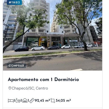
#11483
COMPRAR
Apartamento com 1 Dormitório
Chapecó/SC, Centro
1
1
1
92,45 m²
54,05 m²