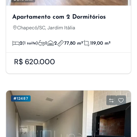
Apartamento com 2 Dormitórios
Chapecó/SC, Jardim Itália
2
(1 suíte)
1
2
77,80 m²
119,00 m²
R$ 620.000
#12487