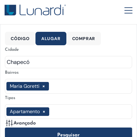
CÓDIGO
ALUGAR
COMPRAR
Cidade
Bairros
Maria Goretti
×
Tipos
Apartamento
×
Avançado
Pesquisar