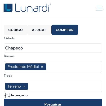
CÓDIGO
ALUGAR
COMPRAR
Cidade
Bairros
Presidente Médici
×
Tipos
Terreno
×
Avançado
Pesquisar