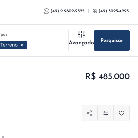
|
(49) 9 9802-2525
(49) 3025-4295
ipos
Pesquisar
Avançado
Terreno
×
R$ 485.000