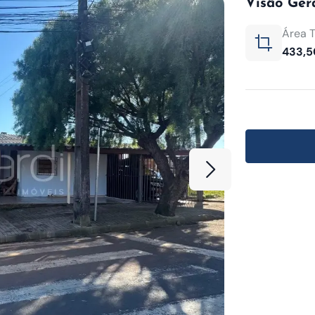
Visão Ger
Área T
433,5