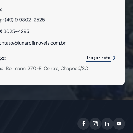
:
(49) 9 9802-2525
p:
9) 3025-4295
ontato@lunardiimoveis.com.br
o:
Traçar rota
hal Bormann, 270-E, Centro, Chapecó/SC
Facebook de Lunardi Imóv
Instagram de Lunar
LinkedIn de L
YouTube