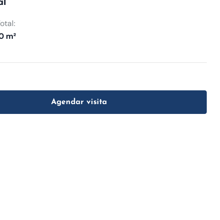
al
otal:
0 m²
Agendar visita