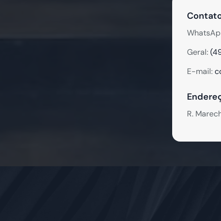
Contato
WhatsAp
Geral:
(4
E-mail:
c
Endereç
R. Marec