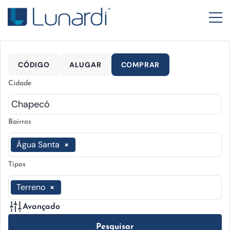
CÓDIGO
ALUGAR
COMPRAR
Cidade
Bairros
Água Santa
×
Tipos
Terreno
×
Avançado
Pesquisar