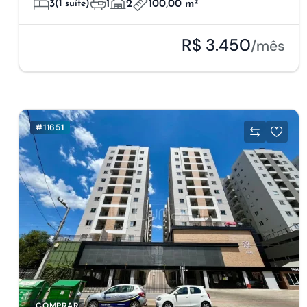
3
(1 suíte)
1
2
100,00 m²
R$ 3.450
/mês
#11651
COMPRAR