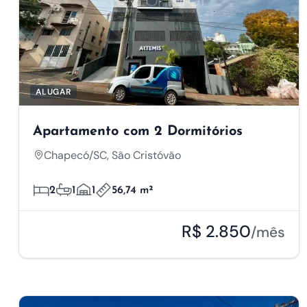
ALUGAR
Apartamento com 2 Dormitórios
Chapecó/SC, São Cristóvão
2
1
1
56,74 m²
R$ 2.850
/mês