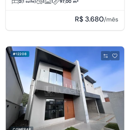
2
(1 suíte)
1
1
97,00 m²
R$ 3.680
/mês
#12208
COMPRAR