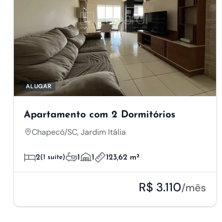
ALUGAR
Apartamento com 2 Dormitórios
Chapecó/SC, Jardim Itália
2
(1 suíte)
1
1
123,62 m²
R$ 3.110
/mês