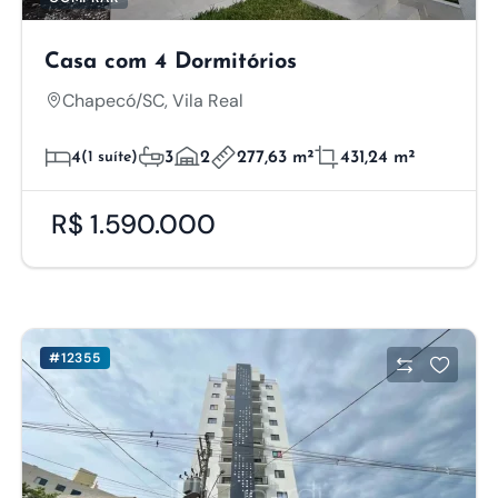
Casa com 4 Dormitórios
Chapecó/SC, Vila Real
4
(1 suíte)
3
2
277,63 m²
431,24 m²
R$ 1.590.000
#12355