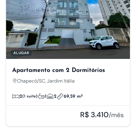
ALUGAR
Apartamento com 2 Dormitórios
Chapecó/SC, Jardim Itália
2
(1 suíte)
1
2
69,59 m²
R$ 3.410
/mês