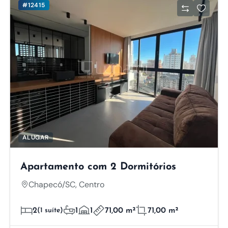
#12415
ALUGAR
Apartamento com 2 Dormitórios
Chapecó/SC, Centro
2
(1 suíte)
1
1
71,00 m²
71,00 m²