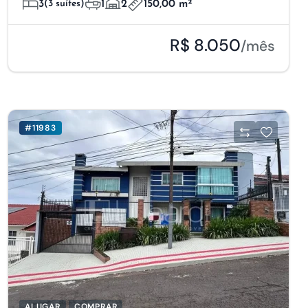
3
(3 suítes)
1
2
150,00 m²
R$ 8.050
/mês
#11983
ALUGAR
COMPRAR