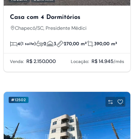
Casa com 4 Dormitórios
Chapecó/SC, Presidente Médici
4
(1 suíte)
2
3
270,00 m²
390,00 m²
R$ 2.150.000
R$ 14.945
Venda:
Locação:
/mês
#12502