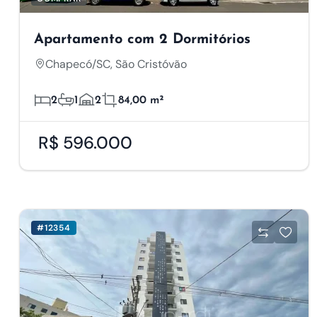
Apartamento com 2 Dormitórios
Chapecó/SC, São Cristóvão
2
1
2
84,00 m²
R$ 596.000
#12354