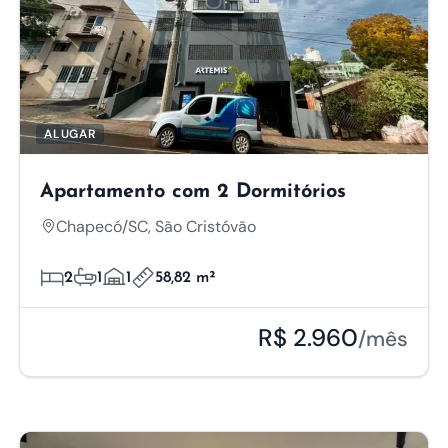
ALUGAR
Apartamento com 2 Dormitórios
Chapecó/SC, São Cristóvão
2
1
1
58,82 m²
R$ 2.960
/mês