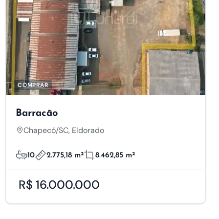
COMPRAR
Barracão
Chapecó/SC, Eldorado
10
2.775,18 m²
8.462,85 m²
R$ 16.000.000