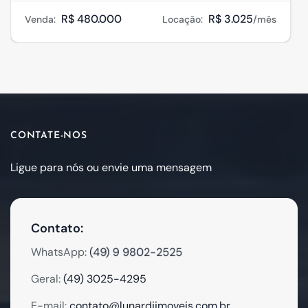
R$ 480.000
R$ 3.025
Venda:
Locação:
/mês
CONTATE-NOS
Ligue para nós ou envie uma mensagem
Contato:
(49) 9 9802-2525
WhatsApp:
Geral:
(49) 3025-4295
E-mail:
contato@lunardiimoveis.com.br