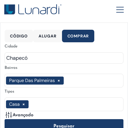
CÓDIGO
ALUGAR
COMPRAR
Cidade
Bairros
Parque Das Palmeiras
×
Tipos
Casa
×
Avançado
Pesquisar