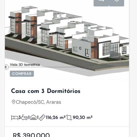
COMPRAR
Casa com 3 Dormitórios
Chapecó/SC, Araras
3
1
1
116,26 m²
90,30 m²
R$ 390.000