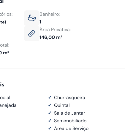
al
órios:
Banheiro:
1
íte)
:
Área Privativa:
146,00 m²
otal:
0 m²
is
ocial
✓
Churrasqueira
lanejada
✓
Quintal
✓
Sala de Jantar
✓
Semimobiliado
✓
Área de Serviço