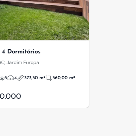
rios
ropa
3,30 m²
360,00 m²