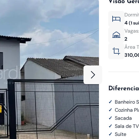
Visão Ger
Dormit
4
(1 su
Vagas
2
Área T
310,0
Diferencia
✓
Banheiro S
✓
Cozinha P
✓
Sacada
✓
Sala de TV
✓
Suíte