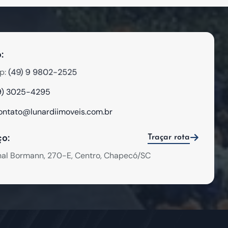
:
(49) 9 9802-2525
p:
9) 3025-4295
ontato@lunardiimoveis.com.br
o:
Traçar rota
hal Bormann, 270-E, Centro, Chapecó/SC