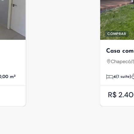
COMPRAR
Casa com 4 Dormitó
Chapecó/SC, Jardim Eu
4
(1 suíte)
3
4
37
R$ 2.400.000