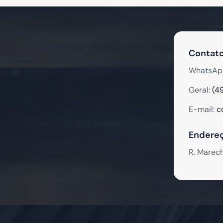
Contato
WhatsAp
Geral:
(4
E-mail:
c
Endereç
R. Marec