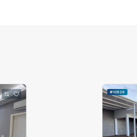
#10826