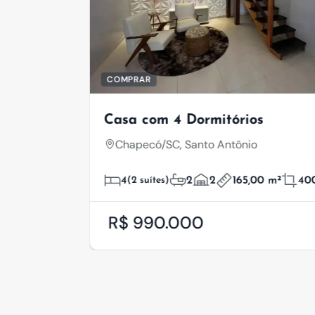
COMPRAR
Casa com 4 Dormitórios
Chapecó/SC, Santo Antônio
4
(2 suítes)
2
2
165,00 m²
400,00 m²
R$ 990.000