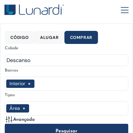
CÓDIGO
ALUGAR
COMPRAR
Cidade
Bairros
Interior
×
Tipos
Área
×
Avançado
Pesquisar