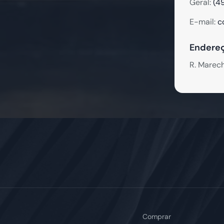
Geral:
(4
E-mail:
c
Endereç
R. Marec
Comprar