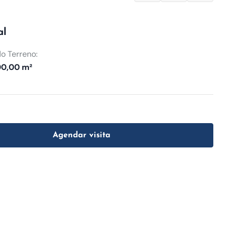
al
o Terreno:
00,00 m²
Agendar visita