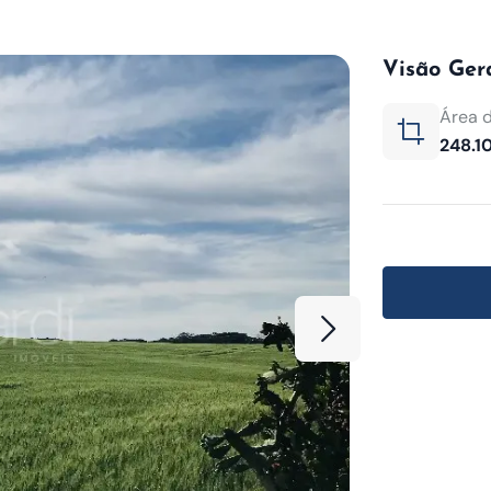
Visão Ger
Área d
248.1