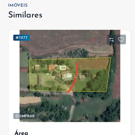
IMÓVEIS
Similares
#11177
COMPRAR
Área