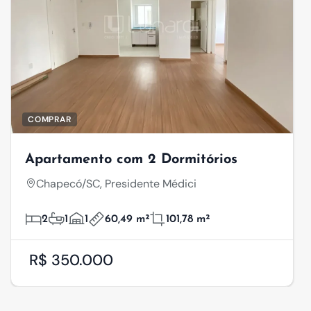
COMPRAR
Apartamento com 2 Dormitórios
Chapecó/SC, Presidente Médici
2
1
1
60,49 m²
101,78 m²
R$ 350.000