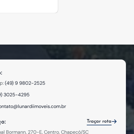
:
(49) 9 9802-2525
p:
9) 3025-4295
ontato@lunardiimoveis.com.br
o:
Traçar rota
hal Bormann, 270-E, Centro, Chapecó/SC