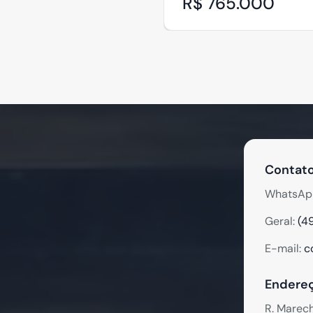
R$ 765.000
Contato
WhatsAp
Geral:
(4
E-mail:
c
Endereç
R. Marec