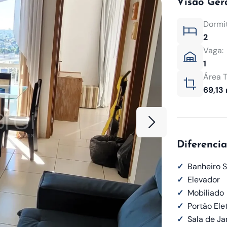
Visão Ger
Dormit
2
Vaga:
1
Área T
69,13
Diferencia
✓
Banheiro S
✓
Elevador
✓
Mobiliado
✓
Portão Ele
✓
Sala de Ja