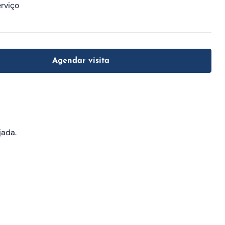
rviço
Agendar visita
jada.