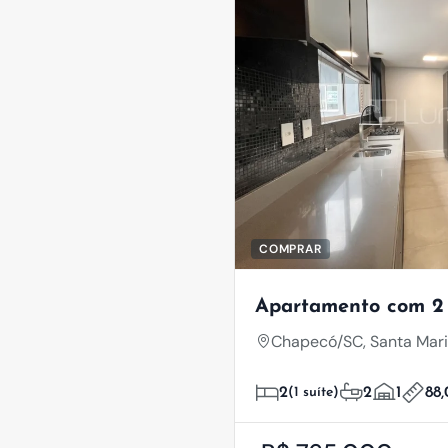
COMPRAR
Apartamento com 2 
Chapecó/SC, Santa Mar
2
(1 suíte)
2
1
88