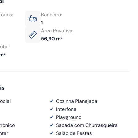
al
órios:
Banheiro:
1
Área Privativa:
56,90 m²
otal:
 m²
is
ocial
✓
Cozinha Planejada
✓
Interfone
✓
Playground
trônico
✓
Sacada com Churrasqueira
ntar
✓
Salão de Festas