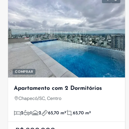
COMPRAR
Apartamento com 2 Dormitórios
Chapecó/SC, Centro
2
1
2
65,70 m²
65,70 m²